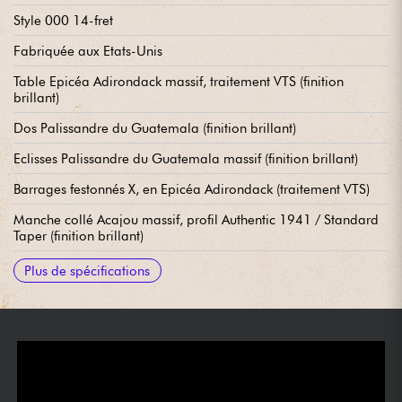
Style 000 14-fret
Fabriquée aux Etats-Unis
Table Epicéa Adirondack massif, traitement VTS (finition
brillant)
Dos Palissandre du Guatemala (finition brillant)
Eclisses Palissandre du Guatemala massif (finition brillant)
Barrages festonnés X, en Epicéa Adirondack (traitement VTS)
Manche collé Acajou massif, profil Authentic 1941 / Standard
Taper (finition brillant)
Touche Ebène massif, 20x frettes type Small (true pleked)
Diapason 24.9"
Rayon de touche / radius 16"
Largeur manche 1e frette 1.75" - 4.45 cm
Largeur manche 12e frette 2.13" - 5.41 cm
Chevalet en Ebène massif
Sillet de chevalet compensé, en os
Mécaniques Martin Gold Enclosed Gear / Butterbean knobs
Vendue avec étui Martin
Plus de spécifications