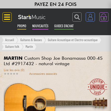
PAYEZ EN 24 FOIS
0
PROMO
NOUVEAUTÉS
GUIDES D'ACHAT
Langue
Accueil
Guitares & Basses
Guitare Acoustique et Electro-acoustique
Guitare folk
Martin
Guitares & Basses
MARTIN
Custom Shop Joe Bonamassa 000-45
Ltd #2917432 - natural vintage
Amplis & Effets
Lire les avis (0)
★
★
★
★
★
★
★
★
★
★
Accessoires associés
Claviers & Pianos
Synthés & Sampleurs
Home Studio