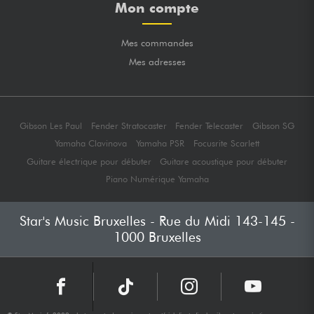
Mon compte
Mes commandes
Mes adresses
Gibson Les Paul
Fender Stratocaster
Fender Telecaster
Gibson SG
Yamaha Clavinova
Yamaha PSR
Focusrite Scarlett
Guitare électrique pour débuter
Guitare acoustique pour débuter
Piano Numérique Yamaha
Star's Music Bruxelles - Rue du Midi 143-145 -
1000 Bruxelles