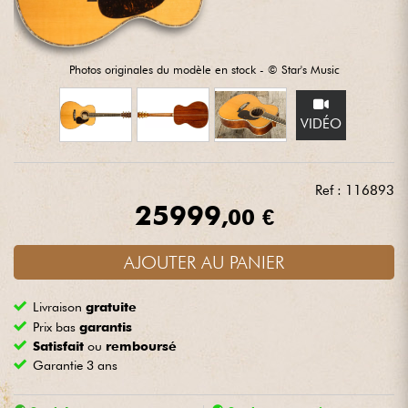
Casques
Micros & HF
Photos originales du modèle en stock - © Star's Music
DJ
VIDÉO
Sono
Ref : 116893
25999
Eclairage
,00 €
Batteries & Percu
AJOUTER AU PANIER
Livraison
gratuite
Vents
Prix bas
garantis
Satisfait
ou
remboursé
Violons & Quatuor
Garantie 3 ans
Eveil Musical