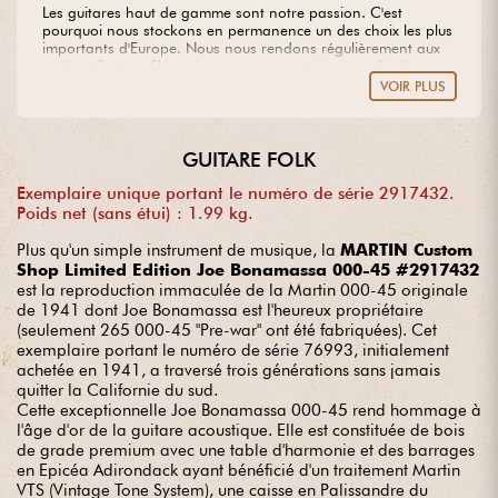
Les guitares haut de gamme sont notre passion. C'est
pourquoi nous stockons en permanence un des choix les plus
importants d'Europe. Nous nous rendons régulièrement aux
ateliers Custom Shop des marques prestigieuses afin d'y
sélectionner les plus belles pièces de bois disponibles, à partir
VOIR PLUS
desquelles nous créons nos propres modèles. Vous rêvez
d'une guitare hors du commun ? Confiez-nous votre projet en
toute sérénité.
GUITARE FOLK
Exemplaire unique portant le numéro de série 2917432.
Poids net (sans étui) : 1.99 kg.
Plus qu'un simple instrument de musique, la
MARTIN Custom
Shop Limited Edition Joe Bonamassa 000-45 #2917432
est la reproduction immaculée de la Martin 000-45 originale
de 1941 dont Joe Bonamassa est l'heureux propriétaire
(seulement 265 000-45 "Pre-war" ont été fabriquées). Cet
exemplaire portant le numéro de série 76993, initialement
achetée en 1941, a traversé trois générations sans jamais
quitter la Californie du sud.
Cette exceptionnelle Joe Bonamassa 000-45 rend hommage à
l'âge d'or de la guitare acoustique. Elle est constituée de bois
de grade premium avec une table d'harmonie et des barrages
en Epicéa Adirondack ayant bénéficié d'un traitement Martin
VTS (Vintage Tone System), une caisse en Palissandre du