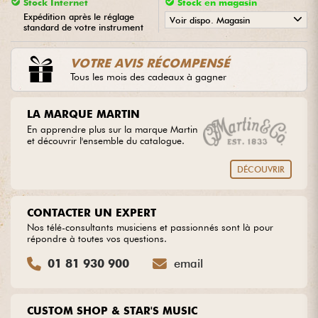
Stock Internet
Stock en magasin
Expédition après le réglage
Voir dispo. Magasin
standard de votre instrument
Câbles & Access.
•
ACOUSTIC BY
Star
'
S
Music
VOTRE AVIS RÉCOMPENSÉ
HiFi
Tous les mois des cadeaux à gagner
Packs
LA MARQUE MARTIN
En apprendre plus sur la marque Martin
et découvrir l'ensemble du catalogue.
Voir nos marques
DÉCOUVRIR
CONTACTER UN EXPERT
Nos télé-consultants musiciens et passionnés sont là pour
répondre à toutes vos questions.
01 81 930 900
email
CUSTOM SHOP & STAR'S MUSIC