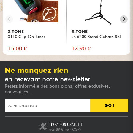
X-TONE
X-TONE
3110 Clip-On Tuner
xh 6200 Stand Guitare Sol
15.00 €
13.90 €
Ne manquez rien
en recevant notre newsletter
Restez informé·e des bons plans, offres exclusives,
nouveautés...
GO !
LIVRAISON GRATUITE
dès 89 €
(voir CGV)