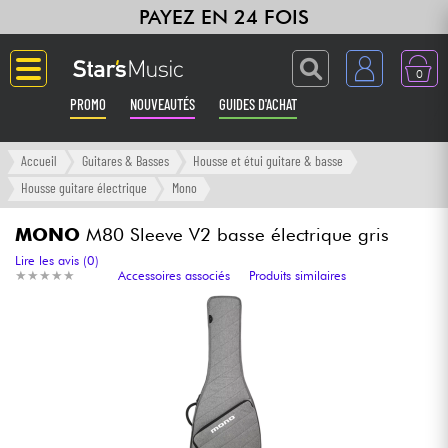
PAYEZ EN 24 FOIS
0
PROMO
NOUVEAUTÉS
GUIDES D'ACHAT
Langue
Accueil
Guitares & Basses
Housse et étui guitare & basse
Housse guitare électrique
Mono
Guitares & Basses
MONO
M80 Sleeve V2 basse électrique gris
Amplis & Effets
Lire les avis (0)
★
★
★
★
★
★
★
★
★
★
Accessoires associés
Produits similaires
Claviers & Pianos
Synthés & Sampleurs
Home Studio