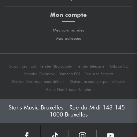
Mon compte
Mes commandes
Mes adresses
Gibson Les Paul
Fender Stratocaster
Fender Telecaster
Gibson SG
Yamaha Clavinova
Yamaha PSR
Focusrite Scarlett
Guitare électrique pour débuter
Guitare acoustique pour débuter
Piano Numérique Yamaha
Star's Music Bruxelles - Rue du Midi 143-145 -
1000 Bruxelles