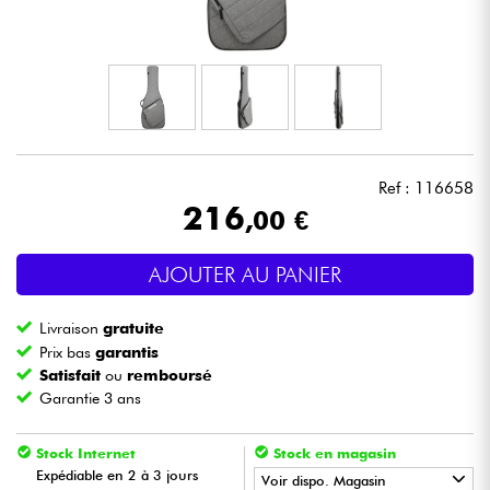
Casques
Micros & HF
DJ
Ref : 116658
Sono
216
,00 €
Eclairage
AJOUTER AU PANIER
Batteries & Percu
Livraison
gratuite
Prix bas
garantis
Vents
Satisfait
ou
remboursé
Garantie 3 ans
Violons & Quatuor
Stock Internet
Stock en magasin
Expédiable en 2 à 3 jours
Voir dispo. Magasin
Eveil Musical