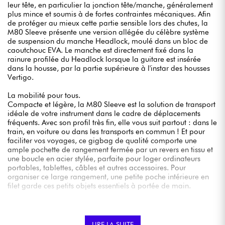
leur tête, en particulier la jonction tête/manche, généralement
plus mince et soumis à de fortes contraintes mécaniques. Afin
de protéger au mieux cette partie sensible lors des chutes, la
M80 Sleeve présente une version allégée du célèbre système
de suspension du manche Headlock, moulé dans un bloc de
caoutchouc EVA. Le manche est directement fixé dans la
rainure profilée du Headlock lorsque la guitare est insérée
dans la housse, par la partie supérieure à l'instar des housses
Vertigo.
La mobilité pour tous.
Compacte et légère, la M80 Sleeve est la solution de transport
idéale de votre instrument dans le cadre de déplacements
fréquents. Avec son profil très fin, elle vous suit partout : dans le
train, en voiture ou dans les transports en commun ! Et pour
faciliter vos voyages, ce gigbag de qualité comporte une
ample pochette de rangement fermée par un revers en tissu et
une boucle en acier stylée, parfaite pour loger ordinateurs
portables, tablettes, câbles et autres accessoires. Pour
organiser ce large rangement, une petite poche intérieure en
filet garde ces petits objets essentiels à portée de main.
Compacte, légère et dotée d'un style inimitable propre à
Mono, la M80 Sleeve est le gigbag ultime pour les musiciens
en quête d’une solution de transport efficace et robuste.
LIRE LA SUITE