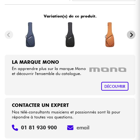
•
BASS MANIAC BY
Star
'
S
Music
Câbles & Access.
Variation(s) de ce produit.
HiFi
Packs
LA MARQUE MONO
Voir nos marques
En apprendre plus sur la marque Mono
et découvrir l'ensemble du catalogue.
DÉCOUVRIR
CONTACTER UN EXPERT
Nos télé-consultants musiciens et passionnés sont là pour
répondre à toutes vos questions.
01 81 930 900
email