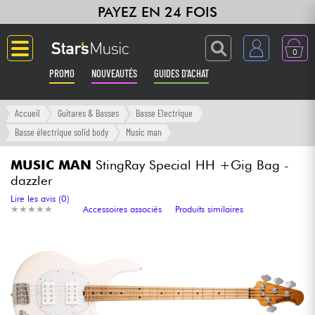
PAYEZ EN 24 FOIS
0
PROMO
NOUVEAUTÉS
GUIDES D'ACHAT
Langue
Accueil
Guitares & Basses
Basse Electrique
Basse électrique solid body
Music man
Guitares & Basses
MUSIC MAN
StingRay Special HH +Gig Bag -
dazzler
Amplis & Effets
Lire les avis (0)
★
★
★
★
★
★
★
★
★
★
Accessoires associés
Produits similaires
Claviers & Pianos
Synthés & Sampleurs
Home Studio