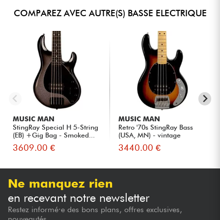
COMPAREZ AVEC AUTRE(S) BASSE ELECTRIQUE
MUSIC MAN
MUSIC MAN
StingRay Special H 5-String
Retro '70s StingRay Bass
(EB) +Gig Bag - Smoked...
(USA, MN) - vintage
sunbu...
3609.00 €
3440.00 €
Ne manquez rien
en recevant notre newsletter
Restez informé·e des bons plans, offres exclusives,
nouveautés...