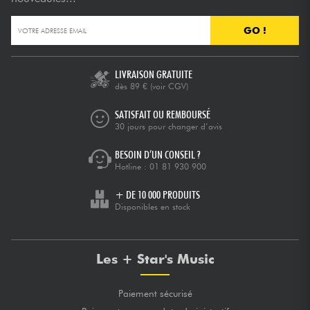
GO !
LIVRAISON GRATUITE
dès 89 €
(voir CGV)
SATISFAIT OU REMBOURSÉ
30 jours pour changer d’avis
BESOIN D’UN CONSEIL ?
Hotline :
01 81 930 900
+ DE 10 000 PRODUITS
Disponibles en stock
Les + Star's Music
Paiement sécurisé