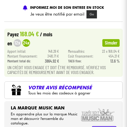
INFORMEZ MOI DE SON ENTREE EN STOCK
Câbles & Access.
Je veux être notifié par email
Go
HiFi
168.04 €
Payez
/ mois
12x
24x
en
Simuler
Packs
Apport initial:
148.29 €
Mensualités:
23 x 168.04 €
Montant financement:
3410.71 €
Coût financement:
454.21 €
Voir nos marques
Montant total dù:
3864.92 €
TAEG fixe:
13.6 %
UN CRÉDIT VOUS ENGAGE ET DOIT ÊTRE REMBOURSÉ. VÉRIFIEZ VOS
CAPACITÉS DE REMBOURSEMENT AVANT DE VOUS ENGAGER.
VOTRE AVIS RÉCOMPENSÉ
Tous les mois des cadeaux à gagner
LA MARQUE MUSIC MAN
En apprendre plus sur la marque Music
man et découvrir l'ensemble du
catalogue.