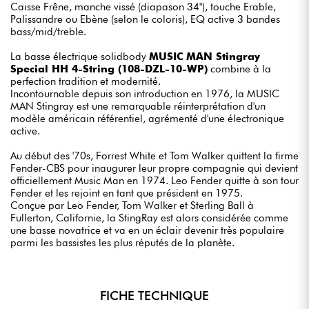
Caisse Frêne, manche vissé (diapason 34"), touche Erable,
Palissandre ou Ebène (selon le coloris), EQ active 3 bandes
bass/mid/treble.
La basse électrique solidbody
MUSIC MAN Stingray
Special HH 4-String (108-DZL-10-WP)
combine à la
perfection tradition et modernité.
Incontournable depuis son introduction en 1976, la MUSIC
MAN Stingray est une remarquable réinterprétation d'un
modèle américain référentiel, agrémenté d'une électronique
active.
Au début des '70s, Forrest White et Tom Walker quittent la firme
Fender-CBS pour inaugurer leur propre compagnie qui devient
officiellement Music Man en 1974. Leo Fender quitte à son tour
Fender et les rejoint en tant que président en 1975.
Conçue par Leo Fender, Tom Walker et Sterling Ball à
Fullerton, Californie, la StingRay est alors considérée comme
une basse novatrice et va en un éclair devenir très populaire
parmi les bassistes les plus réputés de la planète.
FICHE TECHNIQUE