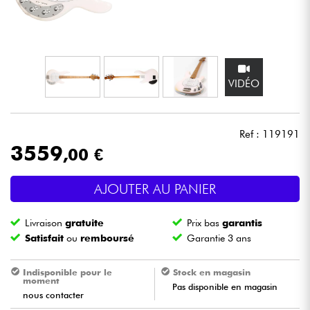
Casques
Micros & HF
VIDÉO
DJ
Sono
Ref : 119191
3559
,00 €
Eclairage
AJOUTER AU PANIER
Batteries & Percu
Livraison
gratuite
Prix bas
garantis
Vents
Satisfait
ou
remboursé
Garantie 3 ans
Violons & Quatuor
Indisponible pour le
Stock en magasin
moment
Pas disponible en magasin
nous contacter
Eveil Musical