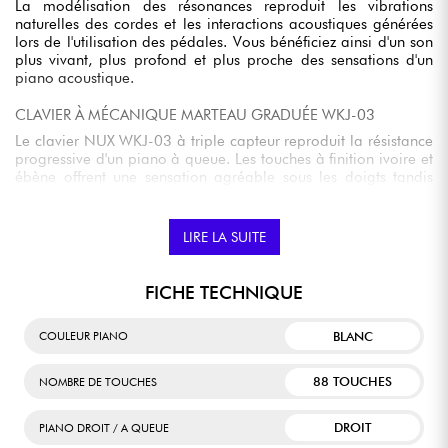
La modélisation des résonances reproduit les vibrations
naturelles des cordes et les interactions acoustiques générées
lors de l'utilisation des pédales. Vous bénéficiez ainsi d'un son
plus vivant, plus profond et plus proche des sensations d'un
piano acoustique.
CLAVIER À MÉCANIQUE MARTEAU GRADUÉE WKJ-03
Le clavier NUX WKJ-03 à triple capteur reproduit la résistance
progressive d'un piano à queue. Les touches à finition ivoire et
ébène offrent une sensation agréable sous les doigts tandis
que les sept courbes de réponse permettent d'adapter
précisément le toucher à votre style de jeu.
LIRE LA SUITE
FONCTION HALF-DAMPER ET PÉDALES PERSONNALISABLES
Le NCK-430 prend en charge la technologie half-damper qui
FICHE TECHNIQUE
reproduit les nuances intermédiaires de la pédale de sustain.
Les trois pédales peuvent également être configurées selon vos
besoins pour contrôler différentes fonctions comme le sustain,
BLANC
COULEUR PIANO
le sostenuto, le vibrato, le volume ou encore les variations de
hauteur.
88 TOUCHES
NOMBRE DE TOUCHES
SYSTÈME AUDIO BI-AMPLIFIÉ À QUATRE HAUT-PARLEURS
Son système de diffusion intégré restitue avec précision les
DROIT
PIANO DROIT / A QUEUE
détails du jeu pianistique. La combinaison de quatre haut-