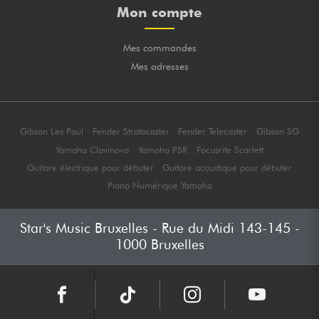
Mon compte
Mes commandes
Mes adresses
Gibson Les Paul
Fender Stratocaster
Fender Telecaster
Gibson SG
Yamaha Clavinova
Yamaha PSR
Focusrite Scarlett
Guitare électrique pour débuter
Guitare acoustique pour débuter
Piano Numérique Yamaha
Star's Music Bruxelles - Rue du Midi 143-145 -
1000 Bruxelles