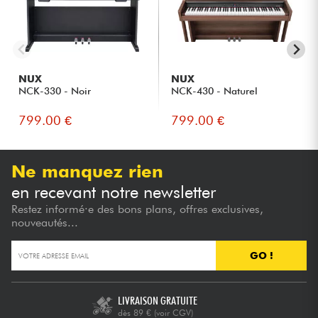
NUX
NUX
NCK-330 - Noir
NCK-430 - Naturel
799.00 €
799.00 €
Ne manquez rien
en recevant notre newsletter
Restez informé·e des bons plans, offres exclusives,
nouveautés...
GO !
LIVRAISON GRATUITE
dès 89 €
(voir CGV)