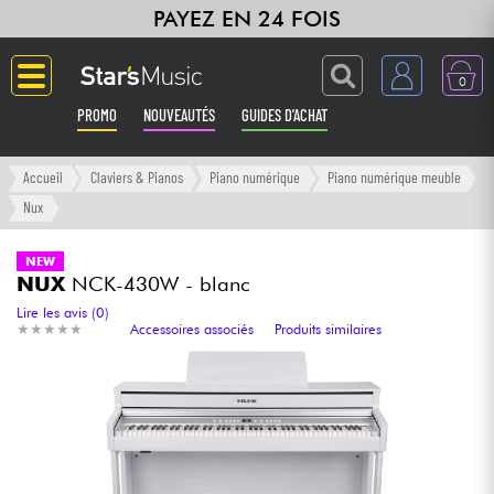
PAYEZ EN 24 FOIS
0
PROMO
NOUVEAUTÉS
GUIDES D'ACHAT
Langue
Accueil
Claviers & Pianos
Piano numérique
Piano numérique meuble
Nux
Guitares & Basses
NEW
NUX
NCK-430W - blanc
Amplis & Effets
Lire les avis (0)
★
★
★
★
★
★
★
★
★
★
Accessoires associés
Produits similaires
Claviers & Pianos
Synthés & Sampleurs
Home Studio