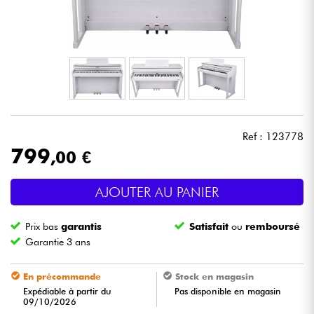
Casques
Micros & HF
DJ
Sono
Ref : 123778
799
,00 €
Eclairage
AJOUTER AU PANIER
Batteries & Percu
Prix bas
garantis
Satisfait
ou
remboursé
Vents
Garantie 3 ans
Violons & Quatuor
En précommande
Stock en magasin
Expédiable à partir du
Pas disponible en magasin
09/10/2026
Eveil Musical