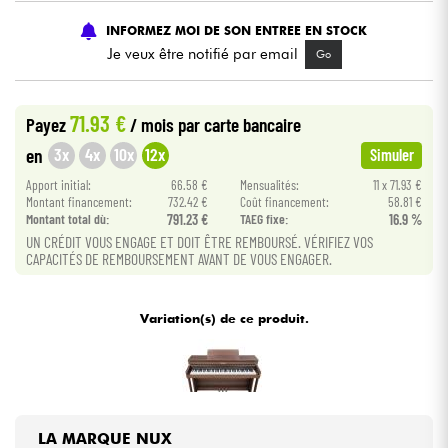
INFORMEZ MOI DE SON ENTREE EN STOCK
Câbles & Access.
Je veux être notifié par email
Go
HiFi
71.93 €
Payez
/ mois
par carte bancaire
3x
4x
10x
12x
en
Simuler
Packs
Apport initial:
66.58 €
Mensualités:
11 x 71.93 €
Voir nos marques
Montant financement:
732.42 €
Coût financement:
58.81 €
Montant total dù:
791.23 €
TAEG fixe:
16.9 %
UN CRÉDIT VOUS ENGAGE ET DOIT ÊTRE REMBOURSÉ. VÉRIFIEZ VOS
CAPACITÉS DE REMBOURSEMENT AVANT DE VOUS ENGAGER.
Variation(s) de ce produit.
LA MARQUE NUX