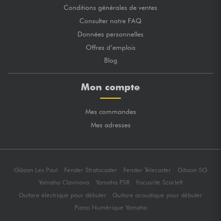
Conditions générales de ventes
Consulter notre FAQ
Données personnelles
Offres d’emplois
Blog
Mon compte
Mes commandes
Mes adresses
Gibson Les Paul
Fender Stratocaster
Fender Telecaster
Gibson SG
Yamaha Clavinova
Yamaha PSR
Focusrite Scarlett
Guitare électrique pour débuter
Guitare acoustique pour débuter
Piano Numérique Yamaha