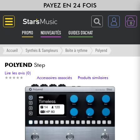
PAYEZ EN 24 FOIS
0
PROMO
NOUVEAUTÉS
GUIDES D'ACHAT
Langue
Accueil
Synthés & Sampleurs
Boite à rythme
Polyend
Guitares & Basses
POLYEND
Step
Lire les avis (0)
★
★
★
★
★
★
★
★
★
★
Accessoires associés
Produits similaires
Amplis & Effets
Claviers & Pianos
Synthés & Sampleurs
Home Studio