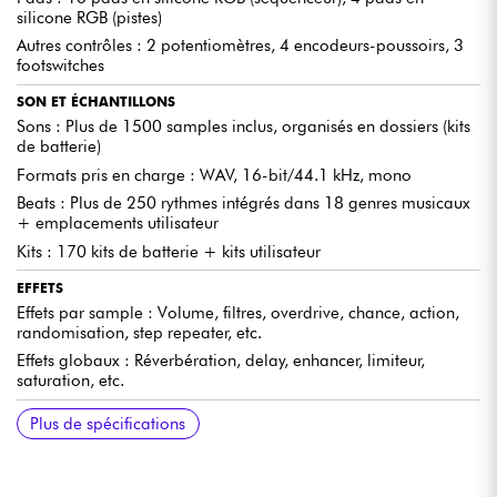
effort. Son interface intuitive vous permet de jouer instantanément.
silicone RGB (pistes)
Autres contrôles : 2 potentiomètres, 4 encodeurs-poussoirs, 3
footswitches
PERSONNALISATION AVANCÉE
Réglez le swing, la vitesse et la longueur de chaque piste.
SON ET ÉCHANTILLONS
Expérimentez avec la lecture aléatoire, les polyrythmes et le
Sons : Plus de 1500 samples inclus, organisés en dossiers (kits
Parameter Locking.
de batterie)
Formats pris en charge : WAV, 16-bit/44.1 kHz, mono
Beats : Plus de 250 rythmes intégrés dans 18 genres musicaux
CONNECTIVITÉ MIDI
+ emplacements utilisateur
Synchronisation complète et contrôle en temps réel via MIDI et
pédale d’expression. Compatible avec divers équipements pour un
Kits : 170 kits de batterie + kits utilisateur
workflow fluide.
EFFETS
Effets par sample : Volume, filtres, overdrive, chance, action,
randomisation, step repeater, etc.
STOCKAGE ÉTENDU
Jusqu’à 1000 morceaux enregistrables, garantissant la sauvegarde
Effets globaux : Réverbération, delay, enhancer, limiteur,
de vos créations pour une performance en toute sécurité.
saturation, etc.
CONNECTIVITÉ
RÉSEAU ET STOCKAGE
LOGICIEL
ALIMENTATION
DIMENSIONS ET POIDS
Plus de spécifications
Entrées : Stéréo IN, Pédale d’expression
Bluetooth : Non
Firmware : Polyend 1.0 (ou mise à jour disponible sur
Adaptateur secteur (non inclus) : 9V / 0.5A minimum (1A
Hauteur : 2.24 pouces (5.7 cm) – avec boutons
polyend.com)
recommandé)
Sorties : Sorties analogiques R/L
WiFi : Non
Largeur : 7.09 pouces (18.0 cm)
MIDI : MIDI IN (mini-jack 3.5 mm TRS A ou B), MIDI OUT
Profondeur : 4.72 pouces (12.0 cm)
LES AVIS D'EXPERTS