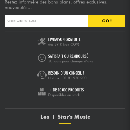
Restez informé·e des bons plans, offres exclusives,
nouveautés...
GO !
LIVRAISON GRATUITE
dès 89 €
(voir CGV)
SATISFAIT OU REMBOURSÉ
30 jours pour changer d’avis
BESOIN D’UN CONSEIL ?
Hotline :
01 81 930 900
+ DE 10 000 PRODUITS
Disponibles en stock
Les + Star's Music