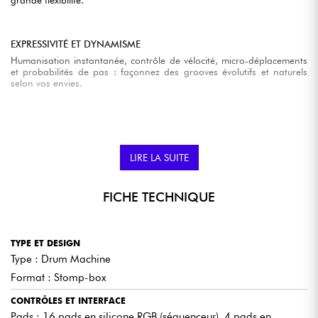
grande flexibilité.
EXPRESSIVITÉ ET DYNAMISME
Humanisation instantanée, contrôle de vélocité, micro-déplacements
et probabilités de pas : façonnez des grooves évolutifs et naturels
selon vos envies.
PERFORMANCES FLUIDES
Passez d’un morceau à l’autre, appliquez des effets en temps réel et
changez de pattern sans interruption grâce aux commutateurs
LIRE LA SUITE
dédiés.
FICHE TECHNIQUE
INTÉGRATION TOTALE
Synchronisez Step avec vos pédales de delay, loopers ou tout autre
équipement MIDI. Partagez vos patterns avec les grooveboxes
TYPE ET DESIGN
Polyend Play et Play+.
Type : Drum Machine
Format : Stomp-box
UN CONTRÔLE MAINS LIBRES
CONTRÔLES ET INTERFACE
Ajustez le tempo, changez de pattern et déclenchez des effets sans
Pads : 16 pads en silicone RGB (séquenceur), 4 pads en