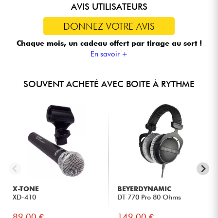
(mini-jack 3.5 mm TRS B)
AVIS UTILISATEURS
Poids : 2.05 livres (0.93 kg)
Interface intuitive et ultra-performante pour le live.
Autres ports : USB Type-C, microSD 16 Go (incluse)
DONNEZ VOTRE AVIS
Idéal pour les musiciens cherchant un séquenceur puissant
et personnalisable.
Chaque mois, un cadeau offert
par tirage au sort !
En savoir +
SOUVENT ACHETÉ AVEC BOITE À RYTHME
X-TONE
BEYERDYNAMIC
XD-410
DT 770 Pro 80 Ohms
89.00 €
149.00 €