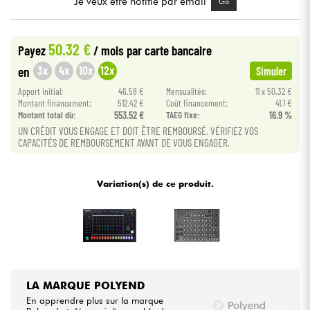
Je veux être notifié par email
Go
Câbles & Access.
50.32 €
Payez
/ mois
par carte bancaire
3x
4x
10x
12x
en
Simuler
HiFi
Apport initial:
46.58 €
Mensualités:
11 x 50.32 €
Montant financement:
512.42 €
Coût financement:
41.1 €
Packs
Montant total dù:
553.52 €
TAEG fixe:
16.9 %
UN CRÉDIT VOUS ENGAGE ET DOIT ÊTRE REMBOURSÉ. VÉRIFIEZ VOS
Voir nos marques
CAPACITÉS DE REMBOURSEMENT AVANT DE VOUS ENGAGER.
Variation(s) de ce produit.
LA MARQUE POLYEND
En apprendre plus sur la marque