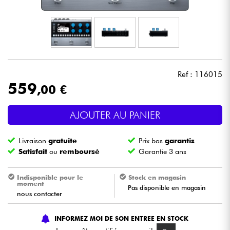
Casques
Micros & HF
DJ
Ref : 116015
559
,00 €
Sono
AJOUTER AU PANIER
Eclairage
Livraison
gratuite
Prix bas
garantis
Batteries & Percu
Satisfait
ou
remboursé
Garantie 3 ans
Vents
Indisponible pour le
Stock en magasin
moment
Pas disponible en magasin
nous contacter
Violons & Quatuor
INFORMEZ MOI DE SON ENTREE EN STOCK
Eveil Musical