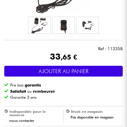
Casques
Micros & HF
DJ
Ref : 113358
Sono
33
,65 €
Eclairage
AJOUTER AU PANIER
Batteries & Percu
Prix bas
garantis
Satisfait
ou
remboursé
Vents
Garantie 3 ans
Violons & Quatuor
Indisponible pour le
Stock en magasin
moment
Pas disponible en magasin
nous contacter
Eveil Musical