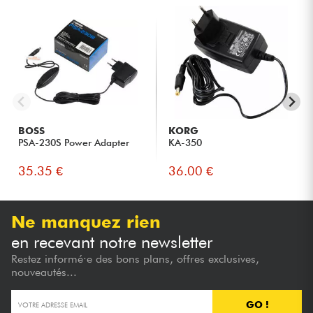
BOSS
KORG
PSA-230S Power Adapter
KA-350
35.35 €
36.00 €
Ne manquez rien
en recevant notre newsletter
Restez informé·e des bons plans, offres exclusives,
nouveautés...
GO !