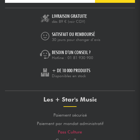
LIVRAISON GRATUITE
dès 89 €
(voir CGV)
SATISFAIT OU REMBOURSÉ
30 jours pour changer d’avis
BESOIN D’UN CONSEIL ?
Hotline :
01 81 930 900
+ DE 10 000 PRODUITS
Disponibles en stock
Les + Star's Music
Paiement sécurisé
Paiement par mandat administratif
Pass Culture