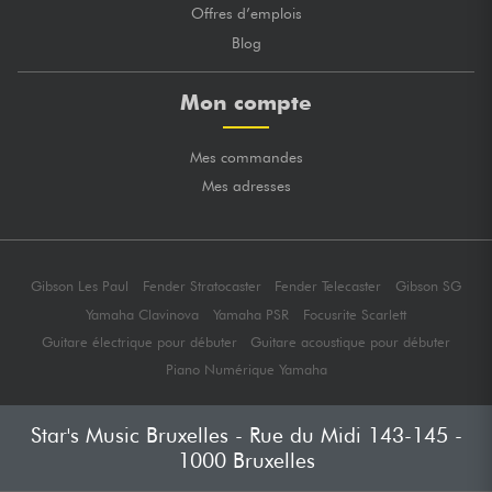
Offres d’emplois
Blog
Mon compte
Mes commandes
Mes adresses
Gibson Les Paul
Fender Stratocaster
Fender Telecaster
Gibson SG
Yamaha Clavinova
Yamaha PSR
Focusrite Scarlett
Guitare électrique pour débuter
Guitare acoustique pour débuter
Piano Numérique Yamaha
Star's Music Bruxelles - Rue du Midi 143-145 -
1000 Bruxelles