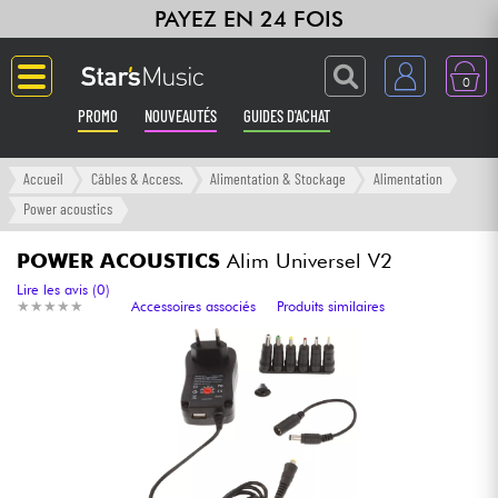
PAYEZ EN 24 FOIS
0
PROMO
NOUVEAUTÉS
GUIDES D'ACHAT
Langue
Accueil
Câbles & Access.
Alimentation & Stockage
Alimentation
Power acoustics
Guitares & Basses
POWER ACOUSTICS
Alim Universel V2
Amplis & Effets
Lire les avis (0)
★
★
★
★
★
★
★
★
★
★
Accessoires associés
Produits similaires
Claviers & Pianos
Synthés & Sampleurs
Home Studio