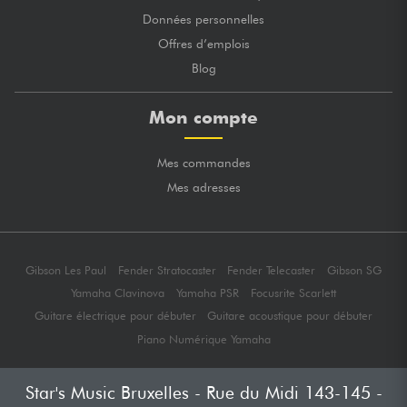
Données personnelles
Offres d’emplois
Blog
Mon compte
Mes commandes
Mes adresses
Gibson Les Paul
Fender Stratocaster
Fender Telecaster
Gibson SG
Yamaha Clavinova
Yamaha PSR
Focusrite Scarlett
Guitare électrique pour débuter
Guitare acoustique pour débuter
Piano Numérique Yamaha
Star's Music Bruxelles - Rue du Midi 143-145 -