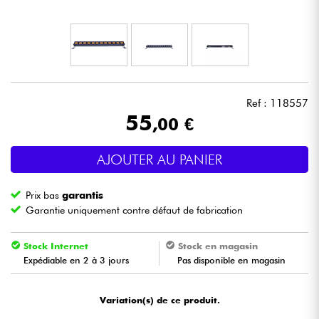
Casques
Micros & HF
DJ
Ref : 118557
55
,00 €
Sono
AJOUTER AU PANIER
Eclairage
Prix bas
garantis
Batteries & Percu
Garantie uniquement contre défaut de fabrication
Vents
Stock Internet
Stock en magasin
Expédiable en 2 à 3 jours
Pas disponible en magasin
Violons & Quatuor
Variation(s) de ce produit.
Eveil Musical