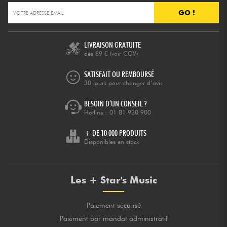
GO !
LIVRAISON GRATUITE
dès 89 €
(voir CGV)
SATISFAIT OU REMBOURSÉ
30 jours pour changer d’avis
BESOIN D’UN CONSEIL ?
Hotline :
01 81 930 900
+ DE 10 000 PRODUITS
Disponibles en stock
Les + Star's Music
Paiement sécurisé
Paiement par mandat administratif