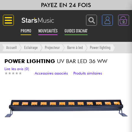
PAYEZ EN 24 FOIS
0
PROMO
NOUVEAUTÉS
GUIDES D'ACHAT
Langue
Accueil
Eclairage
Projecteur
Barre à led
Power lighting
Guitares & Basses
POWER LIGHTING
UV BAR LED 36 WW
Lire les avis (0)
★
★
★
★
★
★
★
★
★
★
Accessoires associés
Produits similaires
Amplis & Effets
Claviers & Pianos
Synthés & Sampleurs
Home Studio