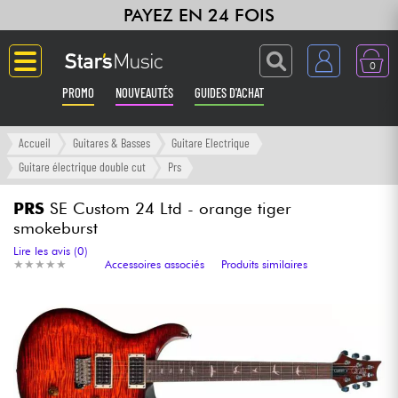
PAYEZ EN 24 FOIS
0
PROMO
NOUVEAUTÉS
GUIDES D'ACHAT
Langue
Accueil
Guitares & Basses
Guitare Electrique
Guitare électrique double cut
Prs
Guitares & Basses
PRS
SE Custom 24 Ltd - orange tiger
smokeburst
Amplis & Effets
Lire les avis (0)
★
★
★
★
★
★
★
★
★
★
Accessoires associés
Produits similaires
Claviers & Pianos
Synthés & Sampleurs
Home Studio