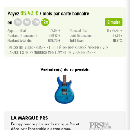
•
Star
'
S
Music
TOULOUSE
85.43 €
Payez
/ mois
par carte bancaire
Câbles & Access.
3x
4x
10x
12x
en
Simuler
HiFi
Apport initial:
79.08 €
Mensualités:
11 x 85.43 €
Montant financement:
869.92 €
Coût financement:
69.81 €
Montant total dù:
939.73 €
TAEG fixe:
16.9 %
Packs
UN CRÉDIT VOUS ENGAGE ET DOIT ÊTRE REMBOURSÉ. VÉRIFIEZ VOS
CAPACITÉS DE REMBOURSEMENT AVANT DE VOUS ENGAGER.
Voir nos marques
Variation(s) de ce produit.
LA MARQUE PRS
En apprendre plus sur la marque Prs et
découvrir l'ensemble du catalogue.