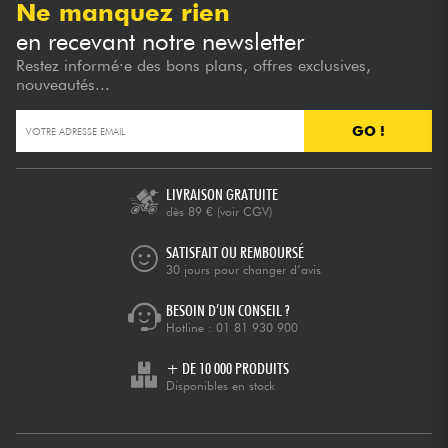
Ne manquez rien
en recevant notre newsletter
Restez informé·e des bons plans, offres exclusives,
nouveautés...
GO !
LIVRAISON GRATUITE
dès 89 €
(voir CGV)
SATISFAIT OU REMBOURSÉ
30 jours pour changer d’avis
BESOIN D’UN CONSEIL ?
Hotline :
01 81 930 900
+ DE 10 000 PRODUITS
Disponibles en stock