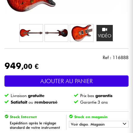
Casques
Micros & HF
VIDÉO
DJ
Sono
Ref : 116888
949
,00 €
Eclairage
AJOUTER AU PANIER
Batteries & Percu
Livraison
gratuite
Prix bas
garantis
Vents
Satisfait
ou
remboursé
Garantie 3 ans
Violons & Quatuor
Stock Internet
Stock en magasin
Expédition après le réglage
Voir dispo. Magasin
standard de votre instrument
Eveil Musical