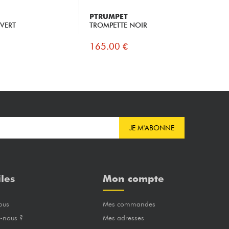
PTRUMPET
PT
 VERT
TROMPETTE NOIR
TR
165.00 €
16
JE M'ABONNE
iles
Mon compte
ous
Mes commandes
-nous ?
Mes adresses