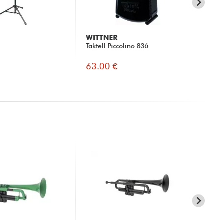
WITTNER
B
Taktell Piccolino 836
A32
63.00 €
13