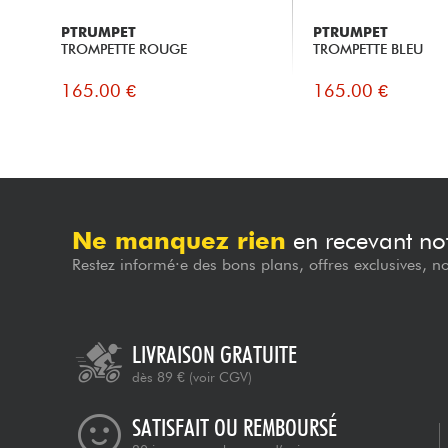
PTRUMPET
PTRUMPET
TROMPETTE ROUGE
TROMPETTE BLEU
165.00 €
165.00 €
Ne manquez rien
en recevant not
Restez informé·e des bons plans, offres exclusives, n
LIVRAISON GRATUITE
dès 89 €
(voir CGV)
SATISFAIT OU REMBOURSÉ