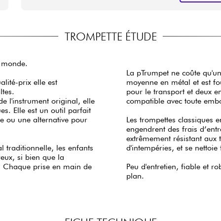
TROMPETTE ÉTUDE
u monde.
La pTrumpet ne coûte qu'un
ité-prix elle est
moyenne en métal et est fo
tes.
pour le transport et deux e
 l'instrument original, elle
compatible avec toute emb
. Elle est un outil parfait
e ou une alternative pour
Les trompettes classiques
engendrent des frais d’entr
extrêmement résistant aux t
 traditionnelle, les enfants
d'intempéries, et se nettoie
ux, si bien que la
t. Chaque prise en main de
Peu d'entretien, fiable et r
plan.