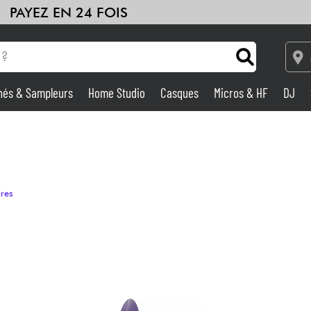
PAYEZ EN 24 FOIS
hés & Sampleurs
Home Studio
Casques
Micros & HF
DJ
Amplis & Effets
Home Studio
ires
DJ
Batteries & Percu
Eveil Musical