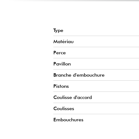
Type
Matériau
Perce
Pavillon
Branche d'embouchure
Pistons
Coulisse d'accord
Coulisses
Embouchures