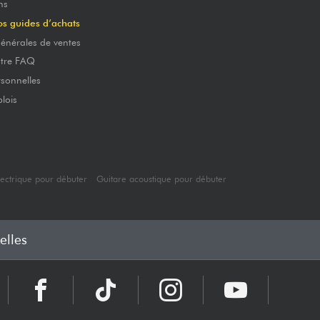
ns
os guides d’achats
énérales de ventes
otre FAQ
sonnelles
lois
lectrique pour débuter
Guitare acoustique pour débuter
elles