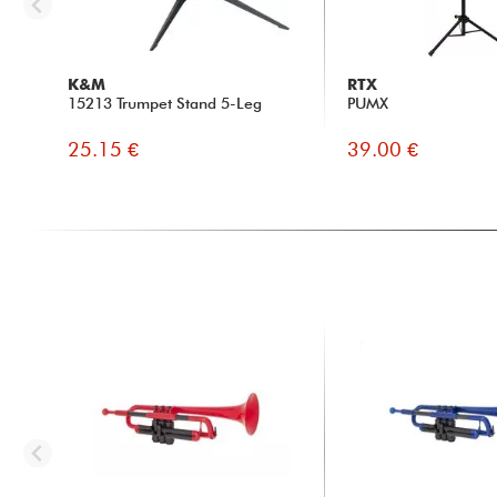
K&M
RTX
15213 Trumpet Stand 5-Leg
PUMX
25.15 €
39.00 €