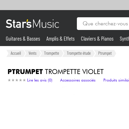
Guitares & Basses
Amplis & Effets
Claviers & Pianos
Synt
Vents
Guitares & Basses
Accueil
Vents
Trompette
Trompette étude
Ptrumpet
Synthés & Sampleurs
PTRUMPET
TROMPETTE VIOLET
★
★
★
★
★
★
★
★
★
★
Lire les avis (0)
Accessoires associés
Produits simila
Micros & HF
Eclairage
Violons & Quatuor