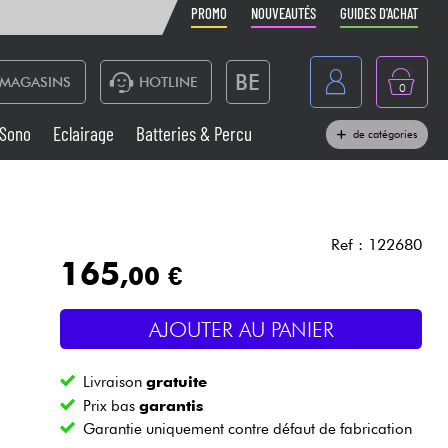
PROMO
NOUVEAUTÉS
GUIDES D'ACHAT
BE
MAGASINS
HOTLINE
0
France
Sono
Eclairage
Batteries & Percu
de catégories
België
Claviers & Pianos
España
Casques
Deutschland
Ref : 122680
165
,00 €
Nederland
Sono
English
AJOUTER AU PANIER
Vents
Livraison
gratuite
Câbles & Access.
Prix bas
garantis
Garantie uniquement contre défaut de fabrication