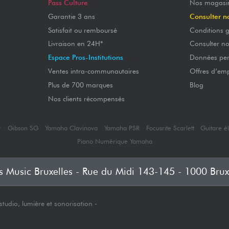
Pass Culture
Nos magasi
Garantie 3 ans
Consulter n
Satisfait ou remboursé
Conditions g
Livraison en 24H*
Consulter n
Espace Pros-Institutions
Données per
Ventes intra-communautaires
Offres d’emp
Plus de 700 marques
Blog
Nos clients récompensés
r
Gibson SG
Yamaha Clavinova
Yamaha PSR
Focusrite Scarlett
Guitare é
Piano Numérique Yamaha
's Music Bruxelles - Rue du Midi 143-145 - 1000 Brux
tudio, lumière et sonorisation -