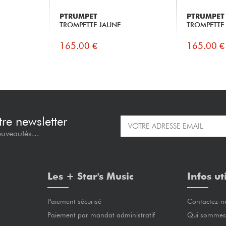
PTRUMPET
PTRUMPET
TROMPETTE JAUNE
TROMPETTE
165.00 €
165.00 €
re newsletter
ouveautés...
Les + Star's Music
Infos ut
Paiement sécurisé
Contactez-n
Paiement par mandat administratif
Qui sommes