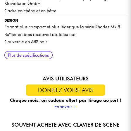
Klaviaturen GmbH
Cadre en chêne et en hêtre
DESIGN
Format plus compact et plus léger que la série Rhodes Mk 8
Boîtier en bois recouvert de Tolex noir
Couvercle en ABS noir
CONNEXIONS
DIMENSIONS
POIDS
ACCESSOIRES INCLUS
Plus de spécifications
Sortie Jack mono 6,3 mm
1012 x 233 x 570 mm (L x H x P)
26 kg
Pédale de sustain
Carte de membre Rhodes
AVIS UTILISATEURS
DONNEZ VOTRE AVIS
Chaque mois, un cadeau offert
par tirage au sort !
En savoir +
SOUVENT ACHETÉ AVEC CLAVIER DE SCÈNE