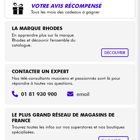
•
Star
'
S
Music
BORDEAUX
VOTRE AVIS RÉCOMPENSÉ
Tous les mois des cadeaux à gagner
•
Star
'
S
Music
LILLE
Câbles & Access.
•
LA MARQUE RHODES
Star
'
S
Music
PARIS
HiFi
En apprendre plus sur la marque
Rhodes et découvrir l'ensemble du
catalogue.
Packs
DÉCOUVRIR
Voir nos marques
CONTACTER UN EXPERT
Nos télé-consultants musiciens et passionnés sont là pour
répondre à toutes vos questions.
01 81 930 900
email
LE PLUS GRAND RÉSEAU DE MAGASINS DE
FRANCE
Trouvez toutes les infos sur nos superstores et nos boutiques
spécialisées.