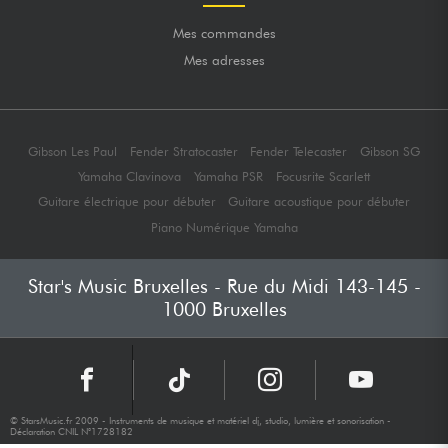
Mes commandes
Mes adresses
Gibson Les Paul
Fender Stratocaster
Fender Telecaster
Gibson SG
Yamaha Clavinova
Yamaha PSR
Focusrite Scarlett
Guitare électrique pour débuter
Guitare acoustique pour débuter
Piano Numérique Yamaha
Star's Music Bruxelles - Rue du Midi 143-145 -
1000 Bruxelles
© StarsMusic.fr 2009 - Instruments de musique et matériel dj, studio, lumière et sonorisation -
Déclaration CNIL N°1728182