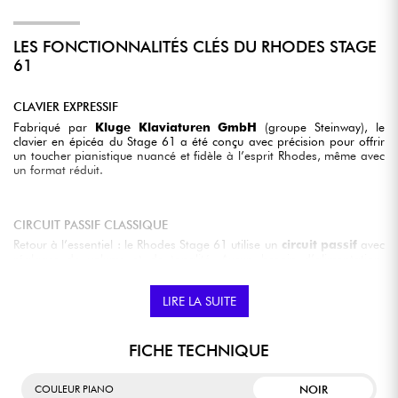
LES FONCTIONNALITÉS CLÉS DU RHODES STAGE
61
CLAVIER EXPRESSIF
Fabriqué par
Kluge Klaviaturen GmbH
(groupe Steinway), le
clavier en épicéa du Stage 61 a été conçu avec précision pour offrir
un toucher pianistique nuancé et fidèle à l’esprit Rhodes, même avec
un format réduit.
CIRCUIT PASSIF CLASSIQUE
Retour à l’essentiel : le Rhodes Stage 61 utilise un
circuit passif
avec
réglages de volume et de tonalité. Aucun besoin d’alimentation,
branchez-le simplement via la sortie jack et profitez du son pur et
iconique Rhodes.
LIRE LA SUITE
DESIGN COMPACT ET ÉLÉGANT
FICHE TECHNIQUE
Avec un poids de seulement
26 kg
et un design signé Axel
Hartmann, le Rhodes Stage 61 offre une alternative plus portable et
NOIR
COULEUR PIANO
pratique que les modèles MK8 ou les versions 73 et 88 notes, sans