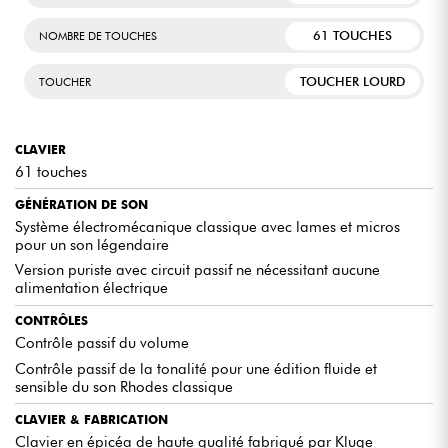
compromis sur la qualité.
61 TOUCHES
NOMBRE DE TOUCHES
TOUCHER LOURD
TOUCHER
LES AVIS D'EXPERTS
CLAVIER
Un instrument fidèle au son Rhodes original, mais pensé
61 touches
pour la modernité et la portabilité.
Construction haut de gamme avec un toucher pianistique
GÉNÉRATION DE SON
exceptionnel.
Système électromécanique classique avec lames et micros
pour un son légendaire
Version puriste avec circuit passif ne nécessitant aucune
alimentation électrique
CONTRÔLES
Contrôle passif du volume
Contrôle passif de la tonalité pour une édition fluide et
sensible du son Rhodes classique
CLAVIER & FABRICATION
Clavier en épicéa de haute qualité fabriqué par Kluge