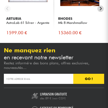
ARTURIA
RHODES
AstroLab 61 Silver - Argente
Mk 8 Marshmallow
1599.00 €
15360.00 €
Ne manquez rien
en recevant notre newsletter
Restez informé·e des bons plans, offres exclusives,
nouveautés...
GO !
LIVRAISON GRATUITE
dès 89 €
(voir CGV)