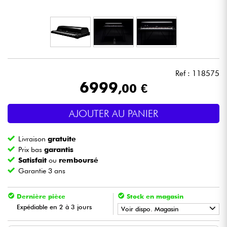
Casques
Micros & HF
DJ
Ref : 118575
6999
,00 €
Sono
AJOUTER AU PANIER
Eclairage
Livraison
gratuite
Batteries & Percu
Prix bas
garantis
Satisfait
ou
remboursé
Garantie 3 ans
Vents
Dernière pièce
Stock en magasin
Violons & Quatuor
Expédiable en 2 à 3 jours
Voir dispo. Magasin
Eveil Musical