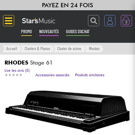
PAYEZ EN 24 FOIS
0
PROMO
NOUVEAUTÉS
GUIDES D'ACHAT
Langue
Accueil
Claviers & Pianos
Clavier de scène
Rhodes
Guitares & Basses
RHODES
Stage 61
Lire les avis (0)
★
★
★
★
★
★
★
★
★
★
Accessoires associés
Produits similaires
Amplis & Effets
Claviers & Pianos
Synthés & Sampleurs
Home Studio