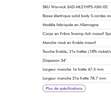
SKU Warwick SAD-ML21HP5-ASH-02
Basse électrique solid body 5-cordes av
Modèle fabriquée en Allemagne
Corps en Frêne Swamp Ash massif 2p
Manche vissé en Erable massif
Touche Erable, 21x frettes (18% nickel/s
Diapason 34"
Largeur manche 1e frette 47.5 mm
Largeur manche 21e frette 78.7 mm
Epaisseur manche 1e frette 21.8 mm
Epaisseur manche 12e frette 23.6 mm
Micro chevalet simple-bobinage passif
Micro manche simple-bobinage passif 
Préamp Active Sadowsky 2-way electron
Volume
Balance
Vintage Tone Control (push/pull pour d
Treble / Bass (potentiomètres concentri
Chevalet Sadowski Quick String Releas
Mécaniques Sadowsky Light machine h
Vendue avec housse Sadowsky Portaba
Plus de spécifications