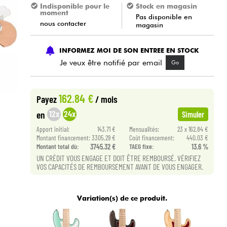
Indisponible pour le
Stock en magasin
moment
Pas disponible en
nous contacter
magasin
INFORMEZ MOI DE SON ENTREE EN STOCK
Je veux être notifié par email
Go
162.84 €
Payez
/ mois
12x
24x
en
Simuler
Apport initial:
143.71 €
Mensualités:
23 x 162.84 €
Montant financement:
3305.29 €
Coût financement:
440.03 €
Montant total dù:
3745.32 €
TAEG fixe:
13.6 %
UN CRÉDIT VOUS ENGAGE ET DOIT ÊTRE REMBOURSÉ. VÉRIFIEZ
VOS CAPACITÉS DE REMBOURSEMENT AVANT DE VOUS ENGAGER.
Variation(s) de ce produit.