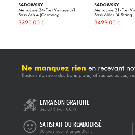
SADOWSKY
SADOWSKY
MetroLine 24-Fret Vintage J/J
MetroLine 21-Fret Vi
Bass Ash 4 (Germany,...
Bass Alder (4-String..
3390.00 €
3499.00 €
Ne manquez rien
en recevant not
Restez informé·e des bons plans, offres exclusives, n
LIVRAISON GRATUITE
dès 89 €
(voir CGV)
SATISFAIT OU REMBOURSÉ
30 jours pour changer d’avis