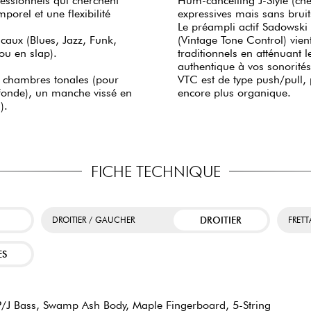
essionnels qui cherchent
Hum-cancelling J-Style (che
porel et une flexibilité
expressives mais sans bruit
Le préampli actif Sadowski e
caux (Blues, Jazz, Funk,
(Vintage Tone Control) vient
 ou en slap).
traditionnels en atténuant
authentique à vos sonorités
e chambres tonales (pour
VTC est de type push/pull, 
rofonde), un manche vissé en
encore plus organique.
s).
FICHE TECHNIQUE
DROITIER
DROITIER / GAUCHER
FRET
ES
J Bass, Swamp Ash Body, Maple Fingerboard, 5-String