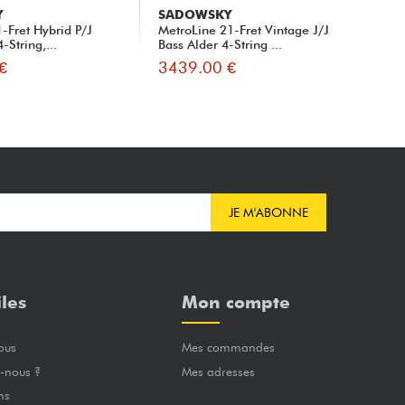
Y
SADOWSKY
SA
-Fret Hybrid P/J
MetroLine 21-Fret Vintage J/J
Met
-String,...
Bass Alder 4-String ...
Bas
€
3439.00 €
32
JE M'ABONNE
iles
Mon compte
ous
Mes commandes
-nous ?
Mes adresses
ns