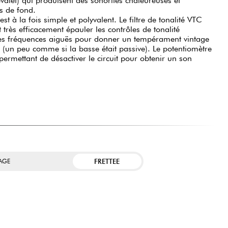
valet) qui produisent des sonorités chaleureuses et
s de fond.
st à la fois simple et polyvalent. Le filtre de tonalité VTC
 très efficacement épauler les contrôles de tonalité
 les fréquences aiguës pour donner un tempérament vintage
 (un peu comme si la basse était passive). Le potentiomètre
permettant de désactiver le circuit pour obtenir un son
FRETTEE
TAGE