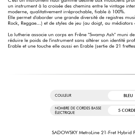
C'est un instrument haut gamme destiné aux musiciens prof
un instrument à la croisée des chemins entre le vintage intem
moderne, qualitativement irréprochable, fiable à 100%.
Elle permet d'aborder une grande diversité de registres musi
Rock, Reggae...) et de styles de jeu (au doigt, au médiators
La lutherie associe un corps en Frêne "Swamp Ash" muni d
réduire le poids de l'instrument sans altérer son identité p
Erable et une touche elle aussi en Erable (sertie de 21 frette
BLEU
COULEUR
NOMBRE DE CORDES BASSE
5 CORD
ÉLECTRIQUE
SADOWSKY MetroLine 21-Fret Hybrid P/