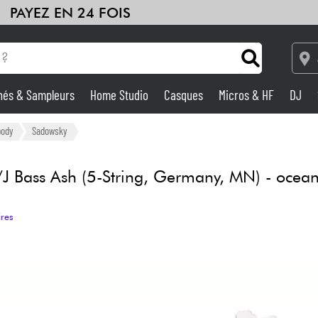
PAYEZ EN 24 FOIS
hés & Sampleurs
Home Studio
Casques
Micros & HF
DJ
Amplis & Effets
body
Sadowsky
Home Studio
/J Bass Ash (5-String, Germany, MN) - ocea
DJ
ires
Batteries & Percu
Eveil Musical