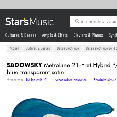
Guitares & Basses
Amplis & Effets
Claviers & Pianos
Synt
Vents
Guitares & Basses
Accueil
Guitares & Basses
Basse Electrique
Basse électrique solid 
Synthés & Sampleurs
SADOWSKY
MetroLine 21-Fret Hybrid P
blue transparent satin
Micros & HF
★
★
★
★
★
★
★
★
★
★
Lire les avis (0)
Accessoires associés
Produits simila
Eclairage
Violons & Quatuor