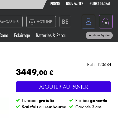
PROMO
NOUVEAUTÉS
GUIDES D'ACHAT
BE
MAGASINS
HOTLINE
0
France
Sono
Eclairage
Batteries & Percu
de catégories
België
Claviers & Pianos
España
Casques
Deutschland
n
Ref : 123684
3449
,00 €
Nederland
Sono
English
AJOUTER AU PANIER
Vents
Livraison
gratuite
Prix bas
garantis
Câbles & Access.
Satisfait
ou
remboursé
Garantie 3 ans