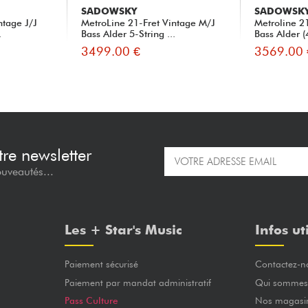
SADOWSKY
SADOWSK
ntage J/J
MetroLine 21-Fret Vintage M/J
Metroline 21
.
Bass Alder 5-String ...
Bass Alder (4
3499.00 €
3569.00 
re newsletter
ouveautés...
Les + Star's Music
Infos ut
Paiement sécurisé
Contactez-n
Paiement par mandat administratif
Qui sommes
Pass Culture
Nos magasi