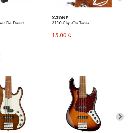
X-TONE
G
ier De Direct
3110 Clip-On Tuner
Fas
15.00 €
9.
E