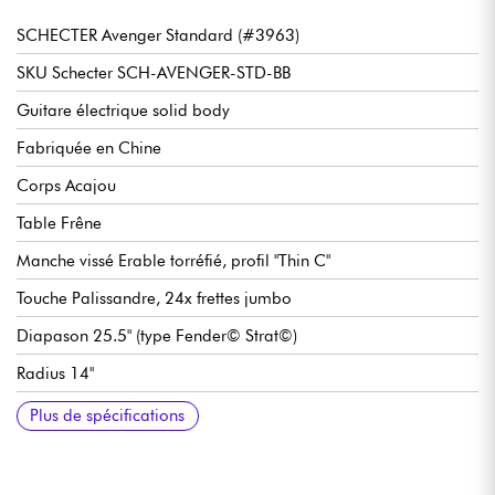
SCHECTER Avenger Standard (#3963)
SKU Schecter SCH-AVENGER-STD-BB
Guitare électrique solid body
Fabriquée en Chine
Corps Acajou
Table Frêne
Manche vissé Erable torréfié, profil "Thin C"
Touche Palissandre, 24x frettes jumbo
Diapason 25.5" (type Fender© Strat©)
Radius 14"
Largeur manche 1e frette 1.653" (42 mm)
Epaisseur manche 1e frette .787"
Epaisseur manche 12e frette .866"
Micros double-bobinage Schecter Diamond Standard
Volume
Tone
Sélecteur micros 3x positions
Chevalet Schecter Tune-O-Matic
Cordier Schecter Stop Tailpiece
Mécaniques Schecter Standard
Finition corps brillant
Finition manche satin
Plus de spécifications