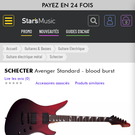
PAYEZ EN 24 FOIS
0
PROMO
NOUVEAUTÉS
GUIDES D'ACHAT
Langue
Accueil
Guitares & Basses
Guitare Electrique
Guitare électrique métal
Schecter
Guitares & Basses
SCHECTER
Avenger Standard - blood burst
Amplis & Effets
Lire les avis (0)
★
★
★
★
★
★
★
★
★
★
Accessoires associés
Produits similaires
Claviers & Pianos
Synthés & Sampleurs
Home Studio