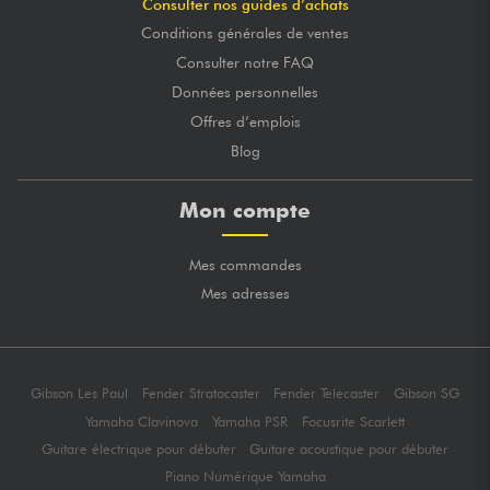
Consulter nos guides d’achats
Conditions générales de ventes
Consulter notre FAQ
Données personnelles
Offres d’emplois
Blog
Mon compte
Mes commandes
Mes adresses
Gibson Les Paul
Fender Stratocaster
Fender Telecaster
Gibson SG
Yamaha Clavinova
Yamaha PSR
Focusrite Scarlett
Guitare électrique pour débuter
Guitare acoustique pour débuter
Piano Numérique Yamaha