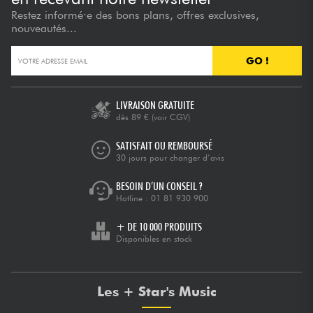
Restez informé·e des bons plans, offres exclusives,
nouveautés...
GO !
LIVRAISON GRATUITE
dès 89 €
(voir CGV)
SATISFAIT OU REMBOURSÉ
30 jours pour changer d’avis
BESOIN D’UN CONSEIL ?
Hotline :
01 81 930 900
+ DE 10 000 PRODUITS
Disponibles en stock
Les + Star's Music