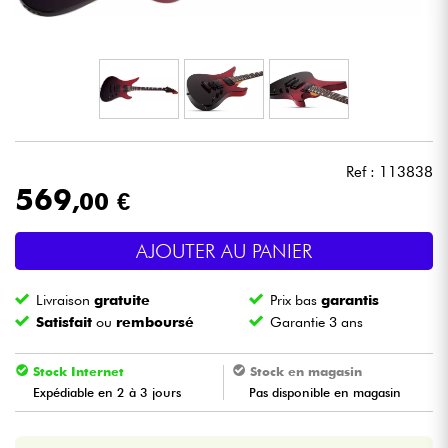
Casques
Micros & HF
DJ
Ref : 113838
Sono
569
,00 €
Eclairage
AJOUTER AU PANIER
Batteries & Percu
Livraison
gratuite
Prix bas
garantis
Satisfait
ou
remboursé
Garantie 3 ans
Vents
Stock Internet
Stock en magasin
Violons & Quatuor
Expédiable en 2 à 3 jours
Pas disponible en magasin
Eveil Musical