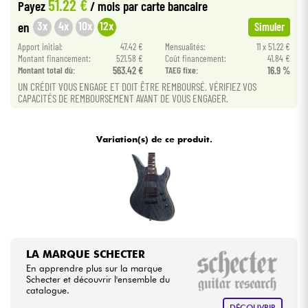
51.22 €
Payez
/ mois
par carte bancaire
3x
4x
10x
12x
en
Simuler
Câbles & Access.
Apport initial:
47.42 €
Mensualités:
11 x 51.22 €
Montant financement:
521.58 €
Coût financement:
41.84 €
HiFi
Montant total dù:
563.42 €
TAEG fixe:
16.9 %
UN CRÉDIT VOUS ENGAGE ET DOIT ÊTRE REMBOURSÉ. VÉRIFIEZ VOS
CAPACITÉS DE REMBOURSEMENT AVANT DE VOUS ENGAGER.
Packs
Voir nos marques
Variation(s) de ce produit.
LA MARQUE SCHECTER
En apprendre plus sur la marque
Schecter et découvrir l'ensemble du
catalogue.
DÉCOUVRIR