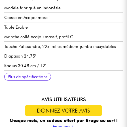
Modèle fabriqué en Indonésie
Caisse en Acajou massif
Table Erable
Manche collé Acajou massif, profil C
Touche Palissandre, 22x frettes médium-jumbo inoxydables
Diapason 24,75"
Radius 30.48 cm / 12"
Largeur manche au sillet 43 mm
Micros double-bobinage LC Standard-2 Humbucker
Volume par micro
Tonalité par micro (push/pull pour coil-split)
Sélecteur micros 3x positions
Chevalet Sire Modern Tune-O-Matic
Cordier Sire Aluminum Stop Bar
Mécaniques Sire Standard
Finition brillant
Plus de spécifications
AVIS UTILISATEURS
DONNEZ VOTRE AVIS
Chaque mois, un cadeau offert
par tirage au sort !
En savoir +