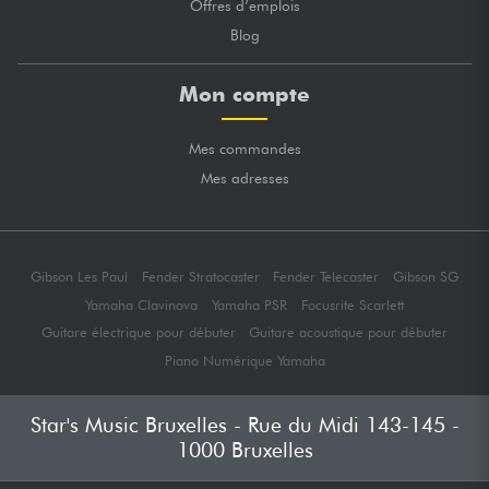
Offres d’emplois
Blog
Mon compte
Mes commandes
Mes adresses
Gibson Les Paul
Fender Stratocaster
Fender Telecaster
Gibson SG
Yamaha Clavinova
Yamaha PSR
Focusrite Scarlett
Guitare électrique pour débuter
Guitare acoustique pour débuter
Piano Numérique Yamaha
Star's Music Bruxelles - Rue du Midi 143-145 -
1000 Bruxelles