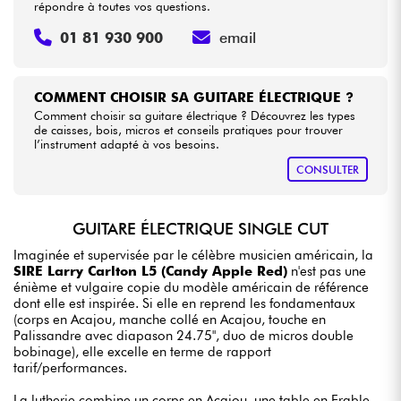
répondre à toutes vos questions.
01 81 930 900
email
COMMENT CHOISIR SA GUITARE ÉLECTRIQUE ?
Comment choisir sa guitare électrique ? Découvrez les types
de caisses, bois, micros et conseils pratiques pour trouver
l’instrument adapté à vos besoins.
CONSULTER
GUITARE ÉLECTRIQUE SINGLE CUT
Imaginée et supervisée par le célèbre musicien américain, la
SIRE Larry Carlton L5 (Candy Apple Red)
n'est pas une
énième et vulgaire copie du modèle américain de référence
dont elle est inspirée. Si elle en reprend les fondamentaux
(corps en Acajou, manche collé en Acajou, touche en
Palissandre avec diapason 24.75", duo de micros double
bobinage), elle excelle en terme de rapport
tarif/performances.
La lutherie combine un corps en Acajou, une table en Erable,