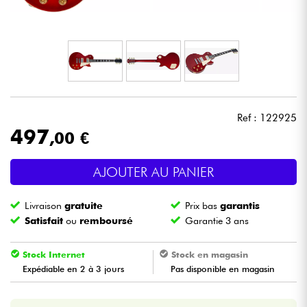
Casques
Micros & HF
DJ
Ref : 122925
Sono
497
,00 €
Eclairage
AJOUTER AU PANIER
Batteries & Percu
Livraison
gratuite
Prix bas
garantis
Satisfait
ou
remboursé
Garantie 3 ans
Vents
Stock Internet
Stock en magasin
Violons & Quatuor
Expédiable en 2 à 3 jours
Pas disponible en magasin
Eveil Musical