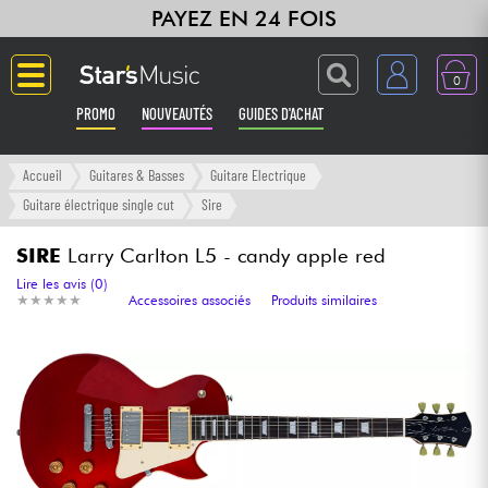
PAYEZ EN 24 FOIS
0
PROMO
NOUVEAUTÉS
GUIDES D'ACHAT
Langue
Accueil
Guitares & Basses
Guitare Electrique
Guitare électrique single cut
Sire
Guitares & Basses
SIRE
Larry Carlton L5 - candy apple red
Amplis & Effets
Lire les avis (0)
★
★
★
★
★
★
★
★
★
★
Accessoires associés
Produits similaires
Claviers & Pianos
Synthés & Sampleurs
Home Studio