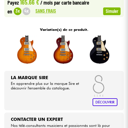
165.66 €
Payez
/ mois
par carte bancaire
SANS FRAIS
3x
4x
en
Simuler
Câbles & Access.
HiFi
Variation(s) de ce produit.
Packs
Voir nos marques
LA MARQUE SIRE
En apprendre plus sur la marque Sire et
découvrir l'ensemble du catalogue.
DÉCOUVRIR
CONTACTER UN EXPERT
Nos télé-consultants musiciens et passionnés sont là pour