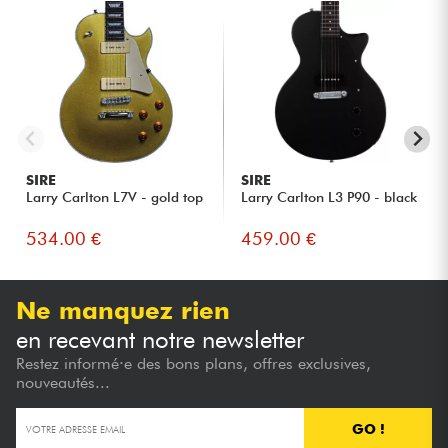
SIRE
SIRE
Larry Carlton L7V - gold top
Larry Carlton L3 P90 - black
534.00 €
459.00 €
Ne manquez rien
en recevant notre newsletter
Restez informé·e des bons plans, offres exclusives,
nouveautés...
GO !