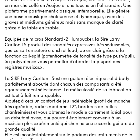
un manche collé en Acajou et une touche en Palissandre. Une
plateforme positivement classique, intemporelle. Elle génère
une base acoustique chaleureuse et dynamique, avec des
graves et médiums généreux mais sans manque de clarté
grâce à la table en Erable.
Equipée de micros Standard-2 Humbucker, la Sire Larry
Carlton L5 produit des sonorités expressives très séduisantes,
que ce soit en saturé crunch et lead, ou en clair grâce à la
fonction coil-split (potentiomètre de tonalité de type push/pull).
Sa polyvalence vous permettra d'aborder la plupart des
registres musicaux.
La SIRE Larry Carlton L5est une guitare électrique solid body
parfaitement aboutie dont chacun des composants a été
rigoureusement sélectionné. La méticulosité de sa fabrication
est tout à fait remarquable.
Ajoutez à ceci un confort de jeu indéniable (profil de manche
très agréable, radius moderne 12", bordures de frettes
chanfreinées) et vous obtenez le modèle carrément idéal pour
un débutant avisé, qui pourrait également convenir à un
musicien plus expérimenté qui cherche une seconde guitare de
grande qualité.
Elle est incontestablement sur le podium des instruments de la