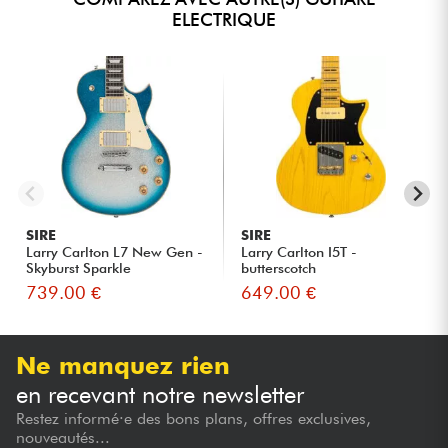
ELECTRIQUE
SIRE
SIRE
Larry Carlton L7 New Gen -
Larry Carlton I5T -
Skyburst Sparkle
butterscotch
739.00 €
649.00 €
Ne manquez rien
en recevant notre newsletter
Restez informé·e des bons plans, offres exclusives,
nouveautés...