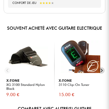
★
★
★
★
★
★
★
★
★
★
CONFORT DE JEU
SOUVENT ACHETÉ AVEC GUITARE ELECTRIQUE
X-TONE
X-TONE
XG 3100 Standard Nylon
3110 Clip-On Tuner
Black
9.00 €
15.00 €
COMPAREZ AVEC AUTRE(S) GUITARE