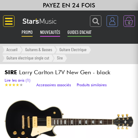
PAYEZ EN 24 FOIS
0
PROMO
NOUVEAUTÉS
GUIDES D'ACHAT
Langue
Accueil
Guitares & Basses
Guitare Electrique
Guitare électrique single cut
Sire
Guitares & Basses
SIRE
Larry Carlton L7V New Gen - black
Amplis & Effets
Lire les avis (1)
★
★
★
★
★
★
★
★
★
★
Accessoires associés
Produits similaires
Claviers & Pianos
Synthés & Sampleurs
Home Studio