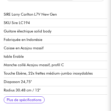
SIRE Larry Carlton L7V New Gen
SKU Sire LC194
Guitare électrique solid body
Fabriquée en Indonésie
Caisse en Acajou massif
table Erable
Manche collé Acajou massif, profil C
Touche Ebène, 22x frettes médium-jumbo inoxydables
Diapason 24,75"
Radius 30.48 cm / 12"
Largeur manche au sillet 43 mm
Micros simple-bobinage LC Vintage P90
1 volume par micro, 1 tonalité par micro, sélecteur micros 3x
Chevalet Sire Modern Tune-O-Matic
Cordier Sire Aluminum Stop Bar
Mécaniques Sire Premium à blocage
Finition brillant
Plus de spécifications
positions