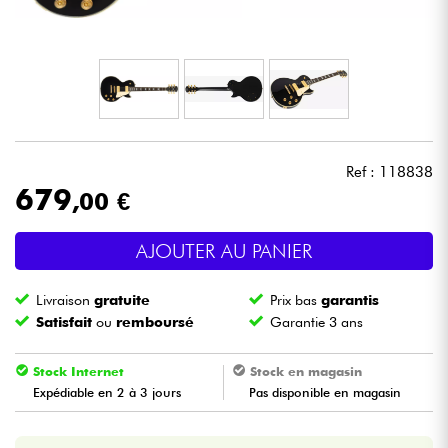
Casques
Micros & HF
DJ
Ref : 118838
Sono
679
,00 €
Eclairage
AJOUTER AU PANIER
Batteries & Percu
Livraison
gratuite
Prix bas
garantis
Satisfait
ou
remboursé
Garantie 3 ans
Vents
Stock Internet
Stock en magasin
Violons & Quatuor
Expédiable en 2 à 3 jours
Pas disponible en magasin
Eveil Musical