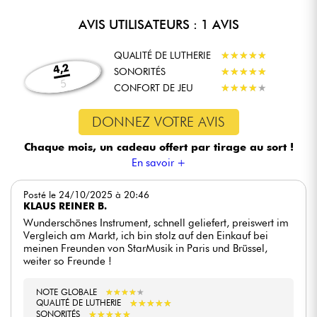
AVIS UTILISATEURS : 1 AVIS
QUALITÉ DE LUTHERIE
★
★
★
★
★
★
★
★
★
★
4,2
SONORITÉS
★
★
★
★
★
★
★
★
★
★
5
CONFORT DE JEU
★
★
★
★
★
★
★
★
★
★
DONNEZ VOTRE AVIS
Chaque mois, un cadeau offert
par tirage au sort !
En savoir +
Posté le 24/10/2025 à 20:46
KLAUS REINER B.
Wunderschönes Instrument, schnell geliefert, preiswert im
Vergleich am Markt, ich bin stolz auf den Einkauf bei
meinen Freunden von StarMusik in Paris und Brüssel,
weiter so Freunde !
NOTE GLOBALE
★
★
★
★
★
★
★
★
★
★
★
★
★
★
★
★
★
★
★
★
QUALITÉ DE LUTHERIE
★
★
★
★
★
★
★
★
★
★
SONORITÉS