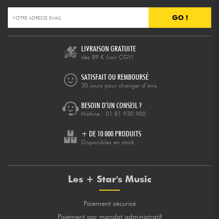
GO !
LIVRAISON GRATUITE
dès 89 €
(voir CGV)
SATISFAIT OU REMBOURSÉ
30 jours pour changer d’avis
BESOIN D’UN CONSEIL ?
Hotline :
01 81 930 900
+ DE 10 000 PRODUITS
Disponibles en stock
Les + Star's Music
Paiement sécurisé
Paiement par mandat administratif