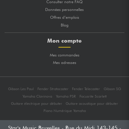
Consulter notre FAQ
Données personnelles
Offres d’emplois
Blog
Mon compte
Mes commandes
Mes adresses
Gibson Les Paul
Fender Stratocaster
Fender Telecaster
Gibson SG
Yamaha Clavinova
Yamaha PSR
Focusrite Scarlett
Guitare électrique pour débuter
Guitare acoustique pour débuter
Piano Numérique Yamaha
Star's Music Bruxelles - Rue du Midi 143-145 -