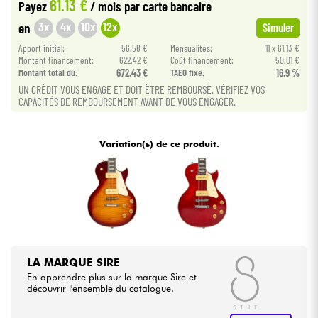
61.13 €
Payez
/ mois
par carte bancaire
3x
4x
10x
12x
en
Simuler
Câbles & Access.
Apport initial:
56.58 €
Mensualités:
11 x 61.13 €
Montant financement:
622.42 €
Coût financement:
50.01 €
HiFi
Montant total dù:
672.43 €
TAEG fixe:
16.9 %
UN CRÉDIT VOUS ENGAGE ET DOIT ÊTRE REMBOURSÉ. VÉRIFIEZ VOS
CAPACITÉS DE REMBOURSEMENT AVANT DE VOUS ENGAGER.
Packs
Voir nos marques
Variation(s) de ce produit.
LA MARQUE SIRE
En apprendre plus sur la marque Sire et
découvrir l'ensemble du catalogue.