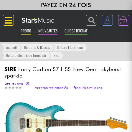
PAYEZ EN 24 FOIS
0
PROMO
NOUVEAUTÉS
GUIDES D'ACHAT
Langue
Accueil
Guitares & Basses
Guitare Electrique
Guitare électrique forme str
Sire
Guitares & Basses
SIRE
Larry Carlton S7 HSS New Gen - skyburst
sparkle
Amplis & Effets
Lire les avis (0)
★
★
★
★
★
★
★
★
★
★
Accessoires associés
Produits similaires
Claviers & Pianos
Synthés & Sampleurs
Home Studio