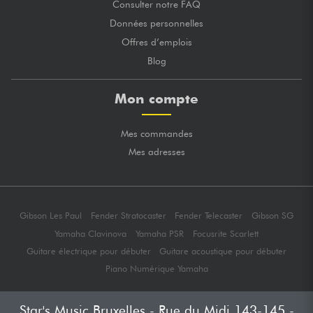
Consulter notre FAQ
Données personnelles
Offres d’emplois
Blog
Mon compte
Mes commandes
Mes adresses
Gibson Les Paul
Fender Stratocaster
Fender Telecaster
Gibson SG
Yamaha Clavinova
Yamaha PSR
Focusrite Scarlett
Guitare électrique pour débuter
Guitare acoustique pour débuter
Piano Numérique Yamaha
Star's Music Bruxelles - Rue du Midi 143-145 -