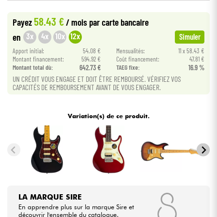
•
Star
'
S
Music
BORDEAUX
58.43 €
Payez
/ mois
par carte bancaire
•
Câbles & Access.
Star
'
S
Music
LILLE
3x
4x
10x
12x
en
Simuler
•
Star
'
S
Music
PARIS
HiFi
Apport initial:
54.08 €
Mensualités:
11 x 58.43 €
Montant financement:
594.92 €
Coût financement:
47.81 €
Montant total dù:
642.73 €
TAEG fixe:
16.9 %
Packs
UN CRÉDIT VOUS ENGAGE ET DOIT ÊTRE REMBOURSÉ. VÉRIFIEZ VOS
CAPACITÉS DE REMBOURSEMENT AVANT DE VOUS ENGAGER.
Voir nos marques
Variation(s) de ce produit.
LA MARQUE SIRE
En apprendre plus sur la marque Sire et
découvrir l'ensemble du catalogue.