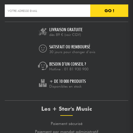
GO !
LIVRAISON GRATUITE
dès 89 €
(voir CGV)
SATISFAIT OU REMBOURSÉ
30 jours pour changer d’avis
BESOIN D’UN CONSEIL ?
Hotline :
01 81 930 900
+ DE 10 000 PRODUITS
Disponibles en stock
Les + Star's Music
Paiement sécurisé
Paiement par mandat administratif