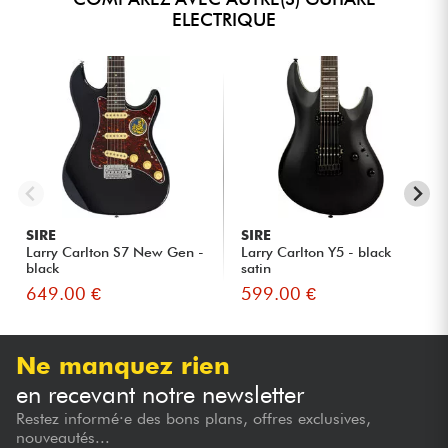
ELECTRIQUE
SIRE
SIRE
Larry Carlton S7 New Gen -
Larry Carlton Y5 - black
black
satin
649.00 €
599.00 €
Ne manquez rien
en recevant notre newsletter
Restez informé·e des bons plans, offres exclusives,
nouveautés...