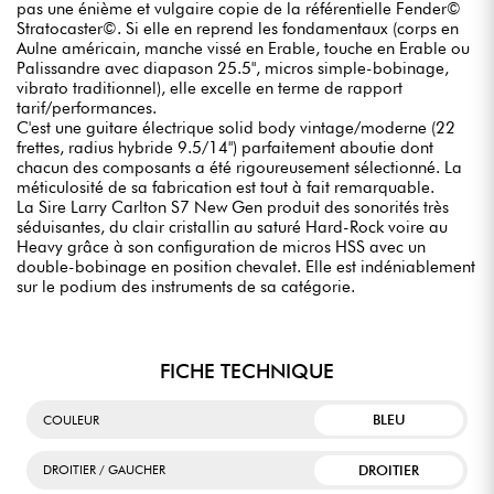
pas une énième et vulgaire copie de la référentielle Fender©
Stratocaster©. Si elle en reprend les fondamentaux (corps en
Aulne américain, manche vissé en Erable, touche en Erable ou
Palissandre avec diapason 25.5", micros simple-bobinage,
vibrato traditionnel), elle excelle en terme de rapport
tarif/performances.
C'est une guitare électrique solid body vintage/moderne (22
frettes, radius hybride 9.5/14") parfaitement aboutie dont
chacun des composants a été rigoureusement sélectionné. La
méticulosité de sa fabrication est tout à fait remarquable.
La Sire Larry Carlton S7 New Gen produit des sonorités très
séduisantes, du clair cristallin au saturé Hard-Rock voire au
Heavy grâce à son configuration de micros HSS avec un
double-bobinage en position chevalet. Elle est indéniablement
sur le podium des instruments de sa catégorie.
FICHE TECHNIQUE
BLEU
COULEUR
DROITIER
DROITIER / GAUCHER