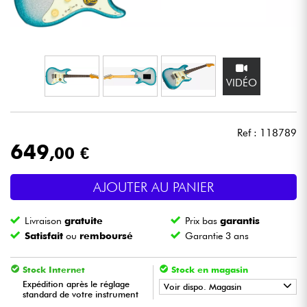
Casques
Micros & HF
VIDÉO
DJ
Sono
Ref : 118789
649
,00 €
Eclairage
AJOUTER AU PANIER
Batteries & Percu
Livraison
gratuite
Prix bas
garantis
Vents
Satisfait
ou
remboursé
Garantie 3 ans
Violons & Quatuor
Stock Internet
Stock en magasin
Expédition après le réglage
Voir dispo. Magasin
standard de votre instrument
Eveil Musical