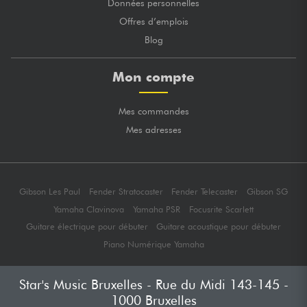
Données personnelles
Offres d’emplois
Blog
Mon compte
Mes commandes
Mes adresses
Gibson Les Paul
Fender Stratocaster
Fender Telecaster
Gibson SG
Yamaha Clavinova
Yamaha PSR
Focusrite Scarlett
Guitare électrique pour débuter
Guitare acoustique pour débuter
Piano Numérique Yamaha
Star's Music Bruxelles - Rue du Midi 143-145 -
1000 Bruxelles