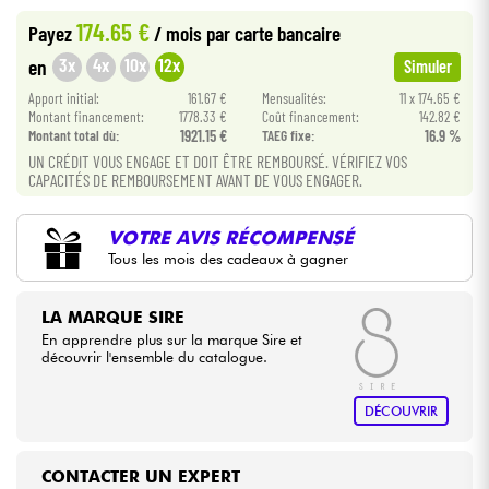
174.65 €
Payez
/ mois
par carte bancaire
Câbles & Access.
3x
4x
10x
12x
en
Simuler
Apport initial:
161.67 €
Mensualités:
11 x 174.65 €
HiFi
Montant financement:
1778.33 €
Coût financement:
142.82 €
Montant total dù:
1921.15 €
TAEG fixe:
16.9 %
UN CRÉDIT VOUS ENGAGE ET DOIT ÊTRE REMBOURSÉ. VÉRIFIEZ VOS
Packs
CAPACITÉS DE REMBOURSEMENT AVANT DE VOUS ENGAGER.
Voir nos marques
VOTRE AVIS RÉCOMPENSÉ
Tous les mois des cadeaux à gagner
LA MARQUE SIRE
En apprendre plus sur la marque Sire et
découvrir l'ensemble du catalogue.
DÉCOUVRIR
CONTACTER UN EXPERT