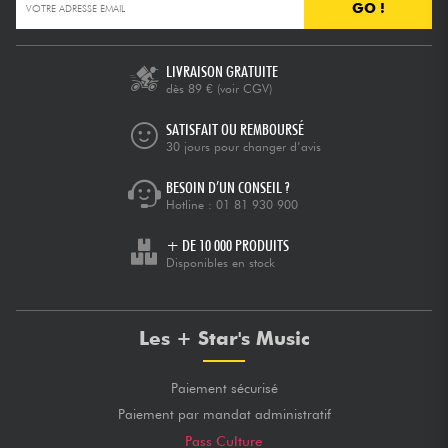
GO !
LIVRAISON GRATUITE
dès 89 €
(voir CGV)
SATISFAIT OU REMBOURSÉ
30 jours pour changer d’avis
BESOIN D’UN CONSEIL ?
Hotline :
01 81 930 900
+ DE 10 000 PRODUITS
Disponibles en stock
Les + Star's Music
Paiement sécurisé
Paiement par mandat administratif
Pass Culture