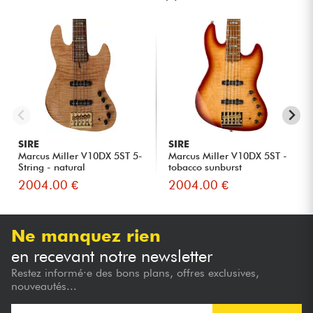
SIRE
SIRE
Marcus Miller V10DX 5ST 5-
Marcus Miller V10DX 5ST -
String - natural
tobacco sunburst
2004.00 €
2004.00 €
Ne manquez rien
en recevant notre newsletter
Restez informé·e des bons plans, offres exclusives,
nouveautés...