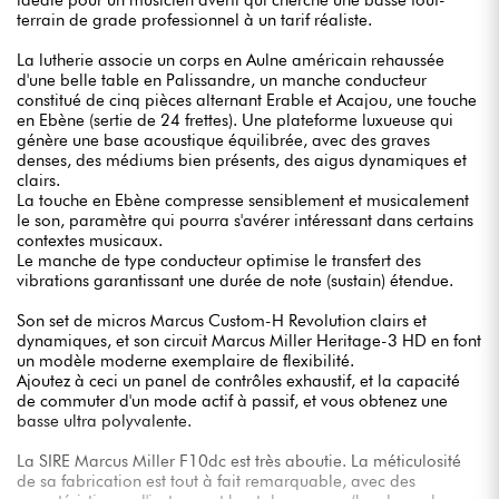
idéale pour un musicien averti qui cherche une basse tout-
terrain de grade professionnel à un tarif réaliste.
La lutherie associe un corps en Aulne américain rehaussée
d'une belle table en Palissandre, un manche conducteur
constitué de cinq pièces alternant Erable et Acajou, une touche
en Ebène (sertie de 24 frettes). Une plateforme luxueuse qui
génère une base acoustique équilibrée, avec des graves
denses, des médiums bien présents, des aigus dynamiques et
clairs.
La touche en Ebène compresse sensiblement et musicalement
le son, paramètre qui pourra s'avérer intéressant dans certains
contextes musicaux.
Le manche de type conducteur optimise le transfert des
vibrations garantissant une durée de note (sustain) étendue.
Son set de micros Marcus Custom-H Revolution clairs et
dynamiques, et son circuit Marcus Miller Heritage-3 HD en font
un modèle moderne exemplaire de flexibilité.
Ajoutez à ceci un panel de contrôles exhaustif, et la capacité
de commuter d'un mode actif à passif, et vous obtenez une
basse ultra polyvalente.
La SIRE Marcus Miller F10dc est très aboutie. La méticulosité
de sa fabrication est tout à fait remarquable, avec des