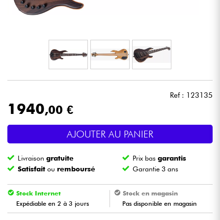
Casques
Micros & HF
DJ
Sono
Ref : 123135
1940
,00 €
Eclairage
AJOUTER AU PANIER
Batteries & Percu
Livraison
gratuite
Prix bas
garantis
Vents
Satisfait
ou
remboursé
Garantie 3 ans
Violons & Quatuor
Stock Internet
Stock en magasin
Expédiable en 2 à 3 jours
Pas disponible en magasin
Eveil Musical