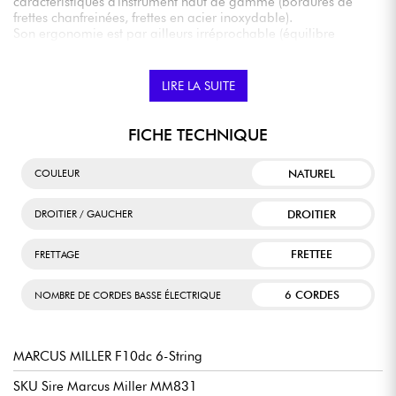
caractéristiques d'instrument haut de gamme (bordures de
frettes chanfreinées, frettes en acier inoxydable).
Son ergonomie est par ailleurs irréprochable (équilibre
postural, profil de manche très agréable, largeur au sillet 54
mm).
LIRE LA SUITE
FICHE TECHNIQUE
NATUREL
COULEUR
DROITIER
DROITIER / GAUCHER
FRETTEE
FRETTAGE
6 CORDES
NOMBRE DE CORDES BASSE ÉLECTRIQUE
MARCUS MILLER F10dc 6-String
SKU Sire Marcus Miller MM831