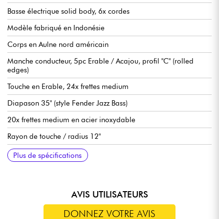
Basse électrique solid body, 6x cordes
Modèle fabriqué en Indonésie
Corps en Aulne nord américain
Manche conducteur, 5pc Erable / Acajou, profil "C" (rolled
edges)
Touche en Erable, 24x frettes medium
Diapason 35" (style Fender Jazz Bass)
20x frettes medium en acier inoxydable
Rayon de touche / radius 12"
Largeur manche 1e frette 54 mm
Micros Marcus Custom-H Revolution Set
Electronique Sire Marcus Heritage-3, débrayable
Volume
Tone
Blender
Treble
Middle / Frequency (potentiomètre concentrique)
Bass
Mini sélecteur (pour commutation actif / passif)
Chevalet Sire Marcus Miller Marcus Heavymass Custom
Mécaniques Sire Premium Diecasting Gear
Sillet en os
Finition corps brillant
Finition manche satin
Vendue avec étui rigide Sire
Plus de spécifications
active/passive (18v via 2x piles 9v)
AVIS UTILISATEURS
DONNEZ VOTRE AVIS