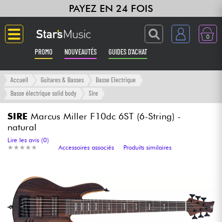
PAYEZ EN 24 FOIS
0
PROMO
NOUVEAUTÉS
GUIDES D'ACHAT
Langue
Accueil
Guitares & Basses
Basse Electrique
Basse électrique solid body
Sire
Guitares & Basses
SIRE
Marcus Miller F10dc 6ST (6-String) -
natural
Amplis & Effets
Lire les avis (0)
★
★
★
★
★
★
★
★
★
★
Accessoires associés
Produits similaires
Claviers & Pianos
Synthés & Sampleurs
Home Studio