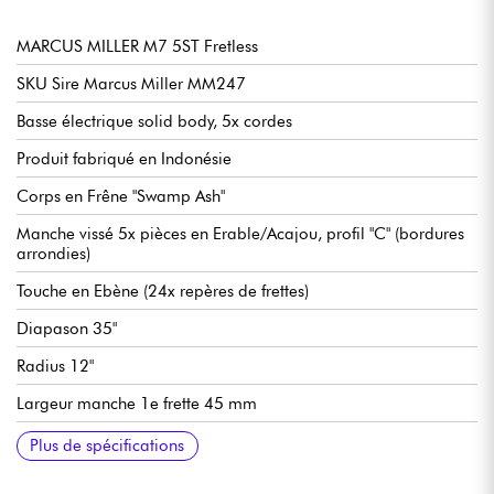
MARCUS MILLER M7 5ST Fretless
SKU Sire Marcus Miller MM247
Basse électrique solid body, 5x cordes
Produit fabriqué en Indonésie
Corps en Frêne "Swamp Ash"
Manche vissé 5x pièces en Erable/Acajou, profil "C" (bordures
arrondies)
Touche en Ebène (24x repères de frettes)
Diapason 35"
Radius 12"
Largeur manche 1e frette 45 mm
Micros Sire Marcus Pure-H Revolution
Circuit Sire Marcus Heritage-3 (actif, alimenté par 2x piles 9V)
Volume/Tone (Dual Pot)
Pickup Blender
Treble
Middle / Mid Frequency (Dual Pot)
Bass
Mini Toggle (Active&Passive)
Mini Toggle (Pickup Series/Split/Parallel)
Équipée de 2 piles 9V
Chevalet Sire Marcus Miller Heavy Mass Custom
Mécaniques à bain d'huile Sire Marcus Miller Diecasting Gear
Sillet Graphtech Tusq XL
Finition brillant
Vendue avec housse Sire
Plus de spécifications