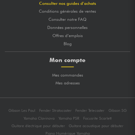
Consulter nos guides d’achats
Conditions générales de ventes
Consulter notre FAQ
Données personnelles
Offres d’emplois
Blog
Mon compte
Mes commandes
Mes adresses
Gibson Les Paul
Fender Stratocaster
Fender Telecaster
Gibson SG
Yamaha Clavinova
Yamaha PSR
Focusrite Scarlett
Guitare électrique pour débuter
Guitare acoustique pour débuter
Piano Numérique Yamaha