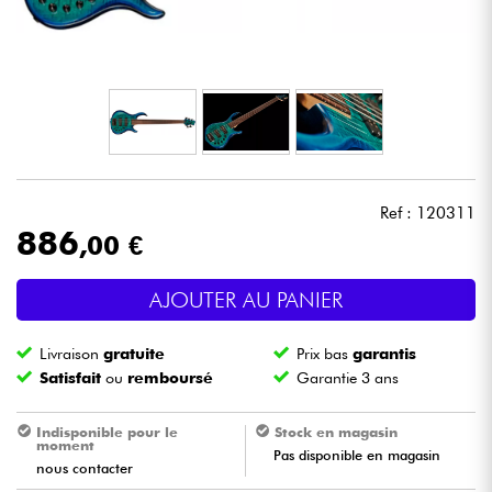
Casques
Micros & HF
DJ
Sono
Ref : 120311
886
,00 €
Eclairage
AJOUTER AU PANIER
Batteries & Percu
Livraison
gratuite
Prix bas
garantis
Vents
Satisfait
ou
remboursé
Garantie 3 ans
Violons & Quatuor
Indisponible pour le
Stock en magasin
moment
Pas disponible en magasin
nous contacter
Eveil Musical