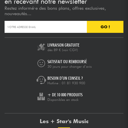
en recevant notre newsletter
Restez informé·e des bons plans, offres exclusives,
nouveautés...
GO !
LIVRAISON GRATUITE
dès 89 €
(voir CGV)
SATISFAIT OU REMBOURSÉ
30 jours pour changer d’avis
BESOIN D’UN CONSEIL ?
Hotline :
01 81 930 900
+ DE 10 000 PRODUITS
Disponibles en stock
Les + Star's Music