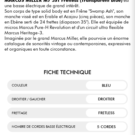
MARCUS MILLER M7 5ST Fretless (Transparent Blue)
est
une basse électrique de grand intérêt.
Son corps de type solid body est en Frêne "Swamp Ash", son
manche vissé est en Erable et Acajou (cinq pièces), son manche
en Ebène serti de 24 frettes (diapason 35"). Elle est équipée de
micros Marcus Pure-H Revolution et d'un circuit ultra flexible
Marcus Heritage-3.
Imaginée par le grand Marcus Miller, elle pourvoie un énorme
catalogue de sonorités vintage ou contemporaines, expressives
et organiques en toute circonstance.
FICHE TECHNIQUE
BLEU
COULEUR
DROITIER
DROITIER / GAUCHER
FRETLESS
FRETTAGE
5 CORDES
NOMBRE DE CORDES BASSE ÉLECTRIQUE