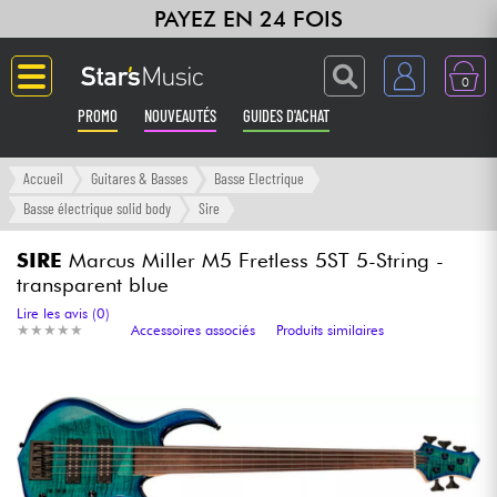
PAYEZ EN 24 FOIS
0
PROMO
NOUVEAUTÉS
GUIDES D'ACHAT
Langue
Accueil
Guitares & Basses
Basse Electrique
Basse électrique solid body
Sire
Guitares & Basses
SIRE
Marcus Miller M5 Fretless 5ST 5-String -
transparent blue
Amplis & Effets
Lire les avis (0)
★
★
★
★
★
★
★
★
★
★
Accessoires associés
Produits similaires
Claviers & Pianos
Synthés & Sampleurs
Home Studio