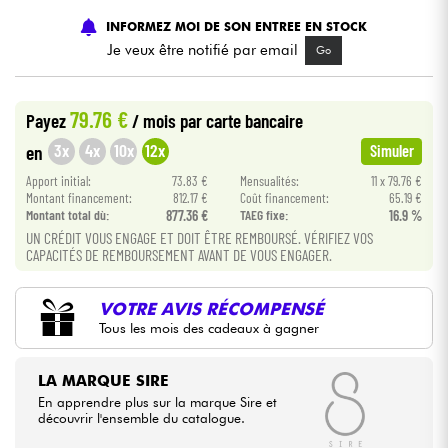
INFORMEZ MOI DE SON ENTREE EN STOCK
Câbles & Access.
Je veux être notifié par email
Go
HiFi
79.76 €
Payez
/ mois
par carte bancaire
3x
4x
10x
12x
en
Simuler
Packs
Apport initial:
73.83 €
Mensualités:
11 x 79.76 €
Montant financement:
812.17 €
Coût financement:
65.19 €
Voir nos marques
Montant total dù:
877.36 €
TAEG fixe:
16.9 %
UN CRÉDIT VOUS ENGAGE ET DOIT ÊTRE REMBOURSÉ. VÉRIFIEZ VOS
CAPACITÉS DE REMBOURSEMENT AVANT DE VOUS ENGAGER.
VOTRE AVIS RÉCOMPENSÉ
Tous les mois des cadeaux à gagner
LA MARQUE SIRE
En apprendre plus sur la marque Sire et
découvrir l'ensemble du catalogue.