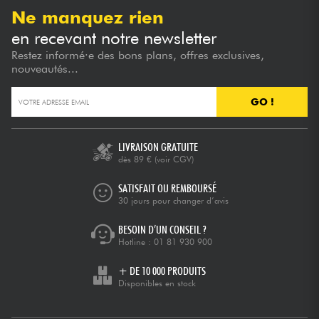
Ne manquez rien
en recevant notre newsletter
Restez informé·e des bons plans, offres exclusives,
nouveautés...
GO !
LIVRAISON GRATUITE
dès 89 €
(voir CGV)
SATISFAIT OU REMBOURSÉ
30 jours pour changer d’avis
BESOIN D’UN CONSEIL ?
Hotline :
01 81 930 900
+ DE 10 000 PRODUITS
Disponibles en stock