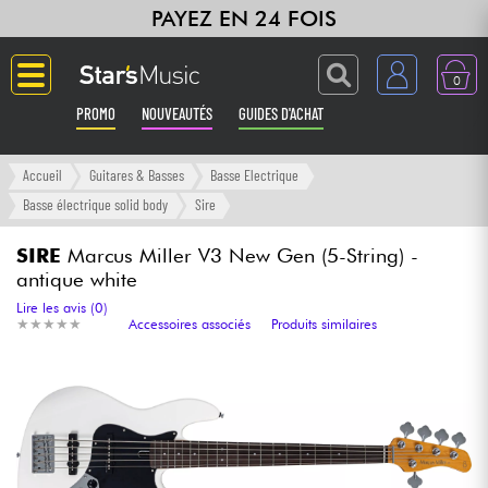
PAYEZ EN 24 FOIS
0
PROMO
NOUVEAUTÉS
GUIDES D'ACHAT
Langue
Accueil
Guitares & Basses
Basse Electrique
Basse électrique solid body
Sire
Guitares & Basses
SIRE
Marcus Miller V3 New Gen (5-String) -
antique white
Amplis & Effets
Lire les avis (0)
★
★
★
★
★
★
★
★
★
★
Accessoires associés
Produits similaires
Claviers & Pianos
Synthés & Sampleurs
Home Studio