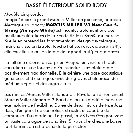
BASSE ÉLECTRIQUE SOLID BODY
Modèle cinq cordes.
Imaginée par le grand Marcus Miller en personne, la basse
électrique solidbody
MARCUS MILLER V3 New Gen 5-
String (Antique White)
est incontestablement une des
meilleures itérations de la Fender© Jazz Bass© du marché.
Si elle en reprend les fondamentaux (design asymétrique,
manche vissé en Erable, touche Palissandre, diapason 34"),
elle excelle surtout en terme de rapport tarif/performances.
La lutherie associe un corps en Acajou, un vissé en Erable
canadien et une touche en Palissandre. Une plateforme
positivement traditionnelle. Elle génère une base acoustique
généreuse et dynamique, avec des graves chaleureux, des
médiums épais et des aigus clairs.
Ses micros Marcus Miller Standard J-Revolution et son circuit
Marcus Miller Standard 2-Band en font un modèle moderne
exemplaire de flexibilité. Dotée de deux micros de type Jazz
Bass, d'un panel de contrôles exhaustif, et capable de
commuter d'un mode actif à passif, la V3 New Gen pourvoie
un vaste catalogue de sonorités. Si vous cherchez une basse
tout-terrain, on est proche de la perfection.