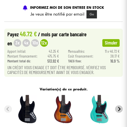
INFORMEZ MOI DE SON ENTREE EN STOCK
Câbles & Access.
Je veux être notifié par email
Go
HiFi
46.72 €
Payez
/ mois
par carte bancaire
3x
4x
10x
12x
en
Simuler
Packs
Apport initial:
43.25 €
Mensualités:
11 x 46.72 €
Montant financement:
475.75 €
Coût financement:
38.17 €
Voir nos marques
Montant total dù:
513.92 €
TAEG fixe:
16.9 %
UN CRÉDIT VOUS ENGAGE ET DOIT ÊTRE REMBOURSÉ. VÉRIFIEZ VOS
CAPACITÉS DE REMBOURSEMENT AVANT DE VOUS ENGAGER.
Variation(s) de ce produit.