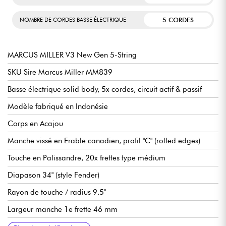
5 CORDES
NOMBRE DE CORDES BASSE ÉLECTRIQUE
MARCUS MILLER V3 New Gen 5-String
SKU Sire Marcus Miller MM839
Basse électrique solid body, 5x cordes, circuit actif & passif
Modèle fabriqué en Indonésie
Corps en Acajou
Manche vissé en Erable canadien, profil "C" (rolled edges)
Touche en Palissandre, 20x frettes type médium
Diapason 34" (style Fender)
Rayon de touche / radius 9.5"
Largeur manche 1e frette 46 mm
Micros Sire Standard J-Revolution Pickup set
Sire Standard 2-Band Preamp, débrayable active/passive (18v
Volume
Tonalité
Balance micros
Aigus
Basse (push / pull pour modes actif ou passif)
Chevalet Sire Standard Bass Bridge with Body Thru Hole
Mécaniques Sire Standard Open Gear
Finition corps brillant
Finition manche satin