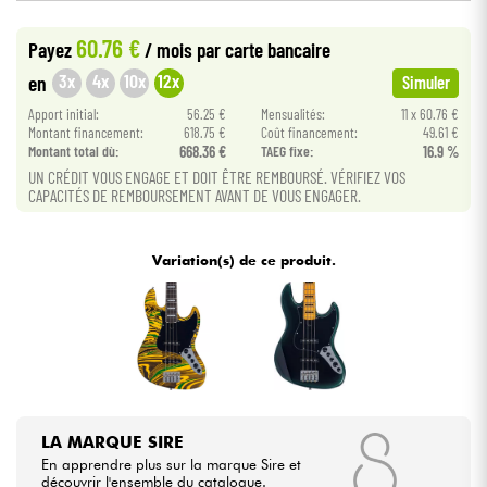
•
Star
'
S
Music
LILLE
60.76 €
Payez
/ mois
par carte bancaire
Câbles & Access.
3x
4x
10x
12x
en
Simuler
HiFi
Apport initial:
56.25 €
Mensualités:
11 x 60.76 €
Montant financement:
618.75 €
Coût financement:
49.61 €
Montant total dù:
668.36 €
TAEG fixe:
16.9 %
Packs
UN CRÉDIT VOUS ENGAGE ET DOIT ÊTRE REMBOURSÉ. VÉRIFIEZ VOS
CAPACITÉS DE REMBOURSEMENT AVANT DE VOUS ENGAGER.
Voir nos marques
Variation(s) de ce produit.
LA MARQUE SIRE
En apprendre plus sur la marque Sire et
découvrir l'ensemble du catalogue.