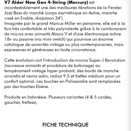
V7 Alder New Gen 4-String (Mercury)
est
incontestablement une des meilleures itérations de la Fender
Jazz Bass du marché (corps asymétrique en Aulne, manche
vissé en Erable, diapason 34").
Imaginée par le grand Marcus Miller en personne, elle est à la
fois très confortable et très polyvalente grâce à la combinaison
de micros avec aimants Alnico V et d'une électronique active
18v ou passive (via mini-switch) qui pourvoie un énorme
catalogue de sonorités vintage ou plus contemporaines, mais
expressives et généreuses en toute circonstance.
Cette évolution voit l'introduction de micros Super-J Revolution
(nouveaux aimants et procédure de bobinage) au
tempérament vintage hyper probant, des bords de manche
arrondis et vernis satin, radius 9.5 et frettes médium pour un
confort optimal. Les touches en Palissandre sont remplacées
par des touches Ebène.
Produite en Indonésie. Plusieurs variantes (4 & 5 cordes,
gaucher, fretless).
FICHE TECHNIQUE