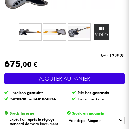
Casques
Micros & HF
VIDÉO
DJ
Sono
Ref : 122828
675
,00 €
Eclairage
AJOUTER AU PANIER
Batteries & Percu
Livraison
gratuite
Prix bas
garantis
Vents
Satisfait
ou
remboursé
Garantie 3 ans
Violons & Quatuor
Stock Internet
Stock en magasin
Expédition après le réglage
Voir dispo. Magasin
standard de votre instrument
Eveil Musical