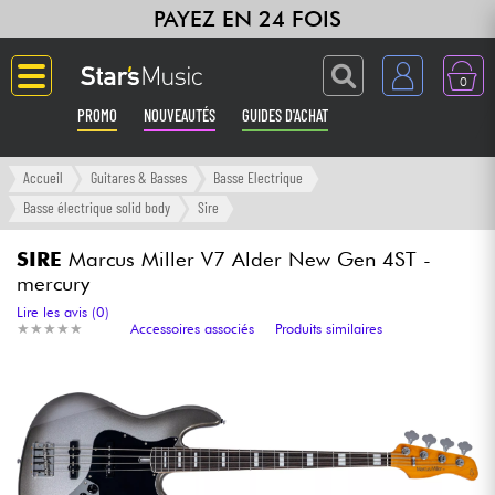
PAYEZ EN 24 FOIS
0
PROMO
NOUVEAUTÉS
GUIDES D'ACHAT
Langue
Accueil
Guitares & Basses
Basse Electrique
Basse électrique solid body
Sire
Guitares & Basses
SIRE
Marcus Miller V7 Alder New Gen 4ST -
mercury
Amplis & Effets
Lire les avis (0)
★
★
★
★
★
★
★
★
★
★
Accessoires associés
Produits similaires
Claviers & Pianos
Synthés & Sampleurs
Home Studio