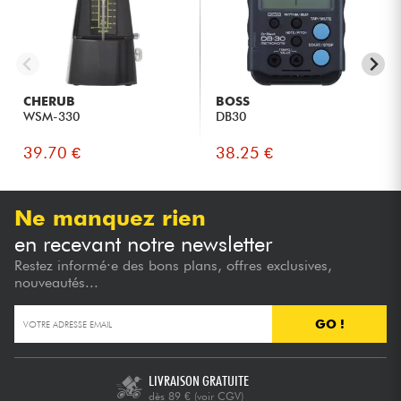
CHERUB
BOSS
WSM-330
DB30
39.70 €
38.25 €
Ne manquez rien
en recevant notre newsletter
Restez informé·e des bons plans, offres exclusives,
nouveautés...
GO !
LIVRAISON GRATUITE
dès 89 €
(voir CGV)