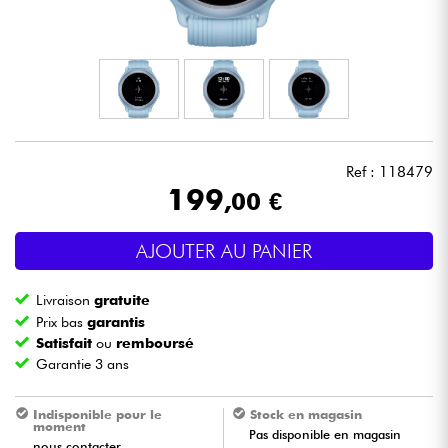
Casques
Micros & HF
DJ
Ref : 118479
Sono
199
,00 €
Eclairage
AJOUTER AU PANIER
Batteries & Percu
Livraison
gratuite
Prix bas
garantis
Vents
Satisfait
ou
remboursé
Garantie 3 ans
Violons & Quatuor
Indisponible pour le
Stock en magasin
moment
Pas disponible en magasin
Eveil Musical
nous contacter