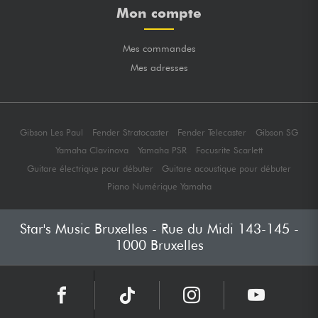
Mon compte
Mes commandes
Mes adresses
Gibson Les Paul
Fender Stratocaster
Fender Telecaster
Gibson SG
Yamaha Clavinova
Yamaha PSR
Focusrite Scarlett
Guitare électrique pour débuter
Guitare acoustique pour débuter
Piano Numérique Yamaha
Star's Music Bruxelles - Rue du Midi 143-145 -
1000 Bruxelles