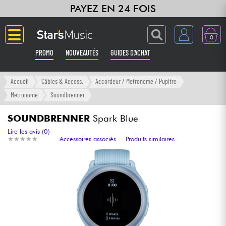
PAYEZ EN 24 FOIS
0
PROMO
NOUVEAUTÉS
GUIDES D'ACHAT
Langue
Accueil
Câbles & Access.
Accordeur / Metronome / Pupitre
Metronome
Soundbrenner
Guitares & Basses
SOUNDBRENNER
Spark Blue
Amplis & Effets
Lire les avis (0)
★
★
★
★
★
★
★
★
★
★
Accessoires associés
Produits similaires
Claviers & Pianos
Synthés & Sampleurs
Home Studio