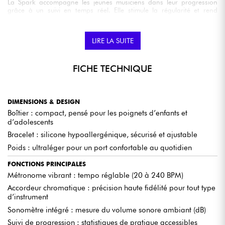
La Spark accompagne les jeunes musiciens dans leur progression
grâce à un suivi en temps réel. Elle stimule la régularité et rend
l’apprentissage motivant et ludique.
LIRE LA SUITE
MÉTRONOME VIBRANT
Avec son métronome intégré, la Spark permet de
ressentir le
FICHE TECHNIQUE
tempo
directement au poignet. Une façon innovante et efficace de
développer son sens du rythme dès le plus jeune âge.
DIMENSIONS & DESIGN
ACCORDEUR CHROMATIQUE
Boîtier : compact, pensé pour les poignets d’enfants et
Plus besoin d’accessoire supplémentaire : la Spark intègre un
d’adolescents
accordeur précis qui aide à garder tout instrument parfaitement juste,
Bracelet : silicone hypoallergénique, sécurisé et ajustable
tout en formant l’oreille musicale.
Poids : ultraléger pour un port confortable au quotidien
FONCTIONS PRINCIPALES
SONOMÈTRE INTÉGRÉ
Métronome vibrant : tempo réglable (20 à 240 BPM)
La Spark dispose d’un sonomètre (dB) pour mesurer le volume
sonore et sensibiliser les musiciens à la
protection de leur
Accordeur chromatique : précision haute fidélité pour tout type
audition
. Une fonctionnalité essentielle pour jouer en toute sécurité.
d’instrument
Sonomètre intégré : mesure du volume sonore ambiant (dB)
Suivi de progression : statistiques de pratique accessibles