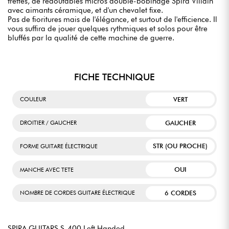
frettes, de redoutables micros double-bobinage Spira Villain
avec aimants céramique, et d'un chevalet fixe.
Pas de fioritures mais de l'élégance, et surtout de l'efficience. Il
vous suffira de jouer quelques rythmiques et solos pour être
bluffés par la qualité de cette machine de guerre.
FICHE TECHNIQUE
VERT
COULEUR
GAUCHER
DROITIER / GAUCHER
STR (OU PROCHE)
FORME GUITARE ÉLECTRIQUE
OUI
MANCHE AVEC TETE
6 CORDES
NOMBRE DE CORDES GUITARE ÉLECTRIQUE
SPIRA GUITARS S-400 Left Handed