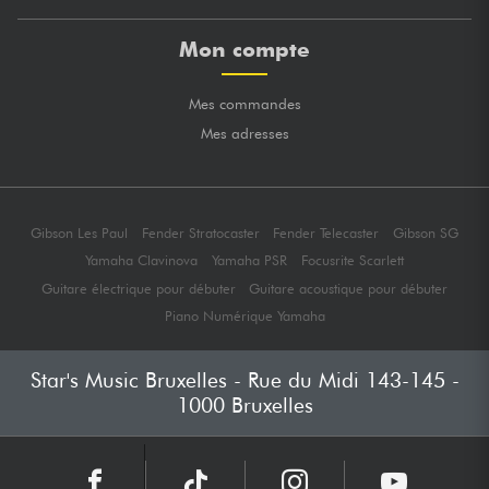
Mon compte
Mes commandes
Mes adresses
Gibson Les Paul
Fender Stratocaster
Fender Telecaster
Gibson SG
Yamaha Clavinova
Yamaha PSR
Focusrite Scarlett
Guitare électrique pour débuter
Guitare acoustique pour débuter
Piano Numérique Yamaha
Star's Music Bruxelles - Rue du Midi 143-145 -
1000 Bruxelles