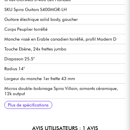
SKU Spira Guitars S400MGR-LH
Guitare électrique solid body, gaucher
Corps Peuplier torréfié
Manche vissé en Erable canadien torréfié, profil Modern D
Touche Ebène, 24x frettes jumbo
Diapason 25.5"
Radius 14"
Largeur du manche 1er frette 43 mm
Micros double-bobinage Spira Villain, aimants céramique,
12k output
Volume général, tonalité générale, sélecteur micros
Chevalet fixe Spira
Mécaniques Spira (bain d'huile)
Plus de spécifications
3xpositions
AVIS UTILISATEURS : 1 AVIS