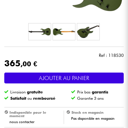
Casques
Micros & HF
DJ
Sono
Ref : 118530
365
,00 €
Eclairage
AJOUTER AU PANIER
Batteries & Percu
Livraison
gratuite
Prix bas
garantis
Vents
Satisfait
ou
remboursé
Garantie 3 ans
Violons & Quatuor
Indisponible pour le
Stock en magasin
moment
Pas disponible en magasin
nous contacter
Eveil Musical