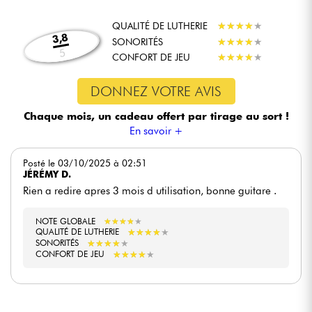
QUALITÉ DE LUTHERIE
★
★
★
★
★
★
★
★
★
★
3,8
SONORITÉS
★
★
★
★
★
★
★
★
★
★
5
CONFORT DE JEU
★
★
★
★
★
★
★
★
★
★
DONNEZ VOTRE AVIS
Chaque mois, un cadeau offert
par tirage au sort !
En savoir +
Posté le 03/10/2025 à 02:51
JÉRÉMY D.
Rien a redire apres 3 mois d utilisation, bonne guitare .
NOTE GLOBALE
★
★
★
★
★
★
★
★
★
★
★
★
★
★
★
★
★
★
★
★
QUALITÉ DE LUTHERIE
★
★
★
★
★
★
★
★
★
★
SONORITÉS
★
★
★
★
★
★
★
★
★
★
CONFORT DE JEU