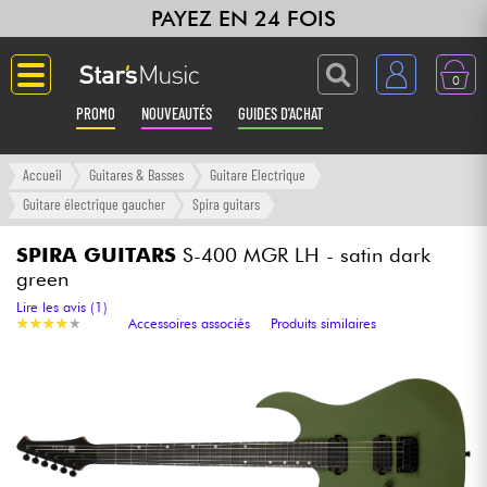
PAYEZ EN 24 FOIS
0
PROMO
NOUVEAUTÉS
GUIDES D'ACHAT
Langue
Accueil
Guitares & Basses
Guitare Electrique
Guitare électrique gaucher
Spira guitars
Guitares & Basses
SPIRA GUITARS
S-400 MGR LH - satin dark
green
Amplis & Effets
Lire les avis (1)
★
★
★
★
★
★
★
★
★
★
Accessoires associés
Produits similaires
Claviers & Pianos
Synthés & Sampleurs
Home Studio