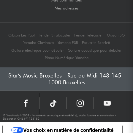
Mes commandes
Mes adresses
Gibson Les Paul
Fender Stratocaster
Fender Telecaster
Gibson SG
Yamaha Clavinova
Yamaha PSR
Focusrite Scarlett
Guitare électrique pour débuter
Guitare acoustique pour débuter
Piano Numérique Yamaha
Star's Music Bruxelles - Rue du Midi 143-145 -
1000 Bruxelles
© StarsMusic.fr 2009 - Instruments de musique et matériel dj, studio, lumière et sonorisation -
Déclaration CNIL N°1728182
Vos choix en matière de confidentialité