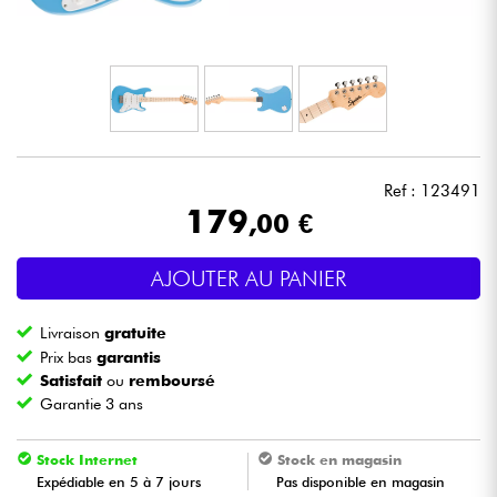
Casques
Micros & HF
DJ
Ref : 123491
Sono
179
,00 €
Eclairage
AJOUTER AU PANIER
Batteries & Percu
Livraison
gratuite
Prix bas
garantis
Vents
Satisfait
ou
remboursé
Garantie 3 ans
Violons & Quatuor
Stock Internet
Stock en magasin
Expédiable en 5 à 7 jours
Pas disponible en magasin
Eveil Musical