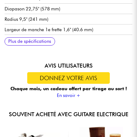
Diapason 22,75" (578 mm)
Radius 9,5" (241 mm)
Largeur de manche 1e frette 1,6" (40.6 mm)
Micros simple-bobinage Squier Standard Single-Coil Strat
Volume
Tonalité
Sélecteur micros 5x positions
Chevalet fixe Squier 6-Saddle Hardtail
Mécaniques bain d'huile Squier Standard Die-Cast
Sillet en os synthétique
Finition corps brillant
Finition manche satin
Tirants de cordes recommandés en accordage standard 9-46
Plus de spécifications
AVIS UTILISATEURS
DONNEZ VOTRE AVIS
Chaque mois, un cadeau offert
par tirage au sort !
En savoir +
SOUVENT ACHETÉ AVEC GUITARE ELECTRIQUE