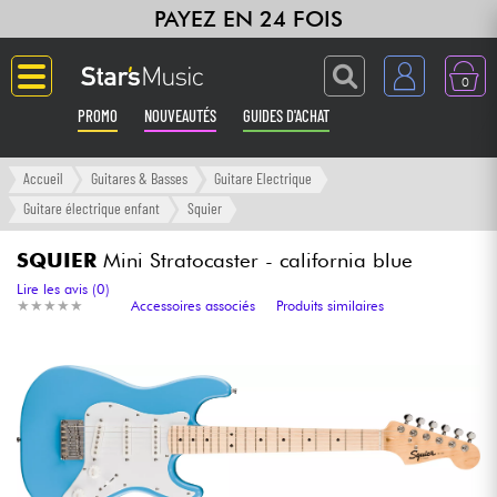
PAYEZ EN 24 FOIS
0
PROMO
NOUVEAUTÉS
GUIDES D'ACHAT
Langue
Accueil
Guitares & Basses
Guitare Electrique
Guitare électrique enfant
Squier
Guitares & Basses
SQUIER
Mini Stratocaster - california blue
Amplis & Effets
Lire les avis (0)
★
★
★
★
★
★
★
★
★
★
Accessoires associés
Produits similaires
Claviers & Pianos
Synthés & Sampleurs
Home Studio