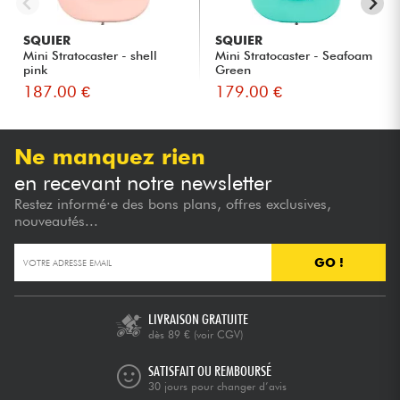
SQUIER
SQUIER
Mini Stratocaster - shell
Mini Stratocaster - Seafoam
pink
Green
187.00 €
179.00 €
Ne manquez rien
en recevant notre newsletter
Restez informé·e des bons plans, offres exclusives,
nouveautés...
GO !
LIVRAISON GRATUITE
dès 89 €
(voir CGV)
SATISFAIT OU REMBOURSÉ
30 jours pour changer d’avis