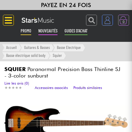
PAYEZ EN 24 FOIS
0
PROMO
NOUVEAUTÉS
GUIDES D'ACHAT
Langue
Accueil
Guitares & Basses
Basse Electrique
Basse électrique solid body
Squier
Guitares & Basses
SQUIER
Paranormal Precision Bass Thinline SJ
- 3-color sunburst
Amplis & Effets
Lire les avis (0)
★
★
★
★
★
★
★
★
★
★
Accessoires associés
Produits similaires
Claviers & Pianos
Synthés & Sampleurs
Home Studio