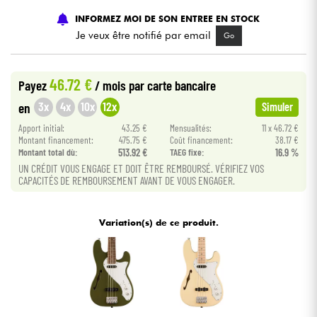
INFORMEZ MOI DE SON ENTREE EN STOCK
Câbles & Access.
Je veux être notifié par email
Go
HiFi
46.72 €
Payez
/ mois
par carte bancaire
3x
4x
10x
12x
en
Simuler
Packs
Apport initial:
43.25 €
Mensualités:
11 x 46.72 €
Montant financement:
475.75 €
Coût financement:
38.17 €
Voir nos marques
Montant total dù:
513.92 €
TAEG fixe:
16.9 %
UN CRÉDIT VOUS ENGAGE ET DOIT ÊTRE REMBOURSÉ. VÉRIFIEZ VOS
CAPACITÉS DE REMBOURSEMENT AVANT DE VOUS ENGAGER.
Variation(s) de ce produit.