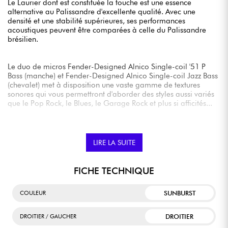
Le Laurier dont est constituée la touche est une essence
alternative au Palissandre d'excellente qualité. Avec une
densité et une stabilité supérieures, ses performances
acoustiques peuvent être comparées à celle du Palissandre
brésilien.
Le duo de micros Fender-Designed Alnico Single-coil '51 P
Bass (manche) et Fender-Designed Alnico Single-coil Jazz Bass
(chevalet) met à disposition une vaste gamme de textures
sonores qui vous permettront d'aborder des styles aussi variés
que le Pop Rock, le Blues, le Garage Rock et plus si afficités...
Ajoutez à ceci un confort de jeu indéniable (profil de manche
agréable en C, radius 9.5", frettes narrow-tall) et vous obtenez
LIRE LA SUITE
un modèle parfait pour les débutants, qui pourrait également
convenir à un musicien plus expérimenté qui cherche une basse
d'appoint de qualité.
FICHE TECHNIQUE
SUNBURST
COULEUR
DROITIER
DROITIER / GAUCHER