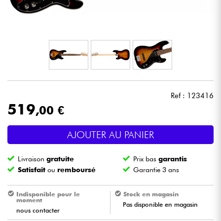
Casques
Micros & HF
DJ
Sono
Ref : 123416
519
,00 €
Eclairage
AJOUTER AU PANIER
Batteries & Percu
Livraison
gratuite
Prix bas
garantis
Vents
Satisfait
ou
remboursé
Garantie 3 ans
Violons & Quatuor
Indisponible pour le
Stock en magasin
moment
Pas disponible en magasin
nous contacter
Eveil Musical