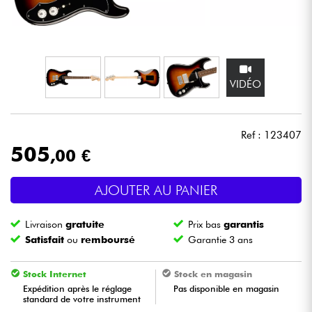
Casques
Micros & HF
VIDÉO
DJ
Sono
Ref : 123407
505
,00 €
Eclairage
AJOUTER AU PANIER
Batteries & Percu
Livraison
gratuite
Prix bas
garantis
Vents
Satisfait
ou
remboursé
Garantie 3 ans
Violons & Quatuor
Stock Internet
Stock en magasin
Expédition après le réglage
Pas disponible en magasin
standard de votre instrument
Eveil Musical