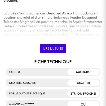
brésilien.
Equipée d'un micro Fender Designed Alnico Humbucking en
position chevalet et d'un simple-bobinage Fender Designed
Telecaster Singlecoil en position manche, la Squier Stratocaster
Deluxe produit des sonorités séduisantes, que ce soit en saturé
crunch et lead, ou en clair grâce à la fonction coil-split
(potentiomètre de tonalité de type push/pull). Sa polyvalence
vous permettra d'aborder de nombreux registres musicaux,
avec un petit penchant pour les saturations généreuses.
LIRE LA SUITE
Ajoutez à ceci un confort de jeu indéniable (profil de manche
agréable en C, radius 9.5", frettes narrow-tall) et vous obtenez
FICHE TECHNIQUE
un modèle parfait pour les débutants, qui pourrait également
convenir à un musicien plus expérimenté qui cherche une
SUNBURST
COULEUR
seconde guitare de qualité.
DROITIER
DROITIER / GAUCHER
STR (OU PROCHE)
FORME GUITARE ÉLECTRIQUE
OUI
MANCHE AVEC TETE