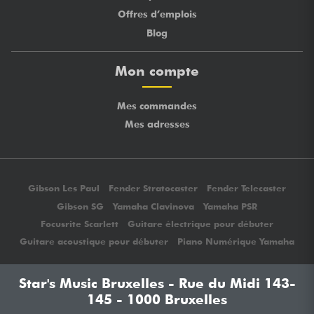
Offres d’emplois
Blog
Mon compte
Mes commandes
Mes adresses
Gibson Les Paul
Fender Stratocaster
Fender Telecaster
Gibson SG
Yamaha Clavinova
Yamaha PSR
Focusrite Scarlett
Guitare électrique pour débuter
Guitare acoustique pour débuter
Piano Numérique Yamaha
Star's Music Bruxelles - Rue du Midi 143-
145 - 1000 Bruxelles