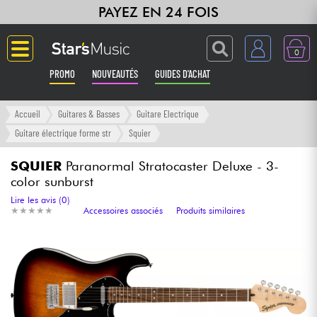
PAYEZ EN 24 FOIS
0
PROMO
NOUVEAUTÉS
GUIDES D'ACHAT
Langue
Accueil
Guitares & Basses
Guitare Electrique
Guitare électrique forme str
Squier
Guitares & Basses
SQUIER
Paranormal Stratocaster Deluxe - 3-
color sunburst
Amplis & Effets
Lire les avis (0)
★
★
★
★
★
★
★
★
★
★
Accessoires associés
Produits similaires
Claviers & Pianos
Synthés & Sampleurs
Home Studio