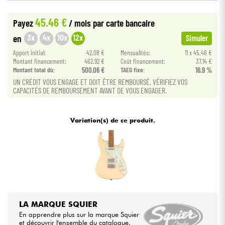
45.46 €
Payez
/ mois
par carte bancaire
Câbles & Access.
3x
4x
10x
12x
en
Simuler
HiFi
Apport initial:
42.08 €
Mensualités:
11 x 45.46 €
Montant financement:
462.92 €
Coût financement:
37.14 €
Montant total dù:
500.06 €
TAEG fixe:
16.9 %
Packs
UN CRÉDIT VOUS ENGAGE ET DOIT ÊTRE REMBOURSÉ. VÉRIFIEZ VOS
CAPACITÉS DE REMBOURSEMENT AVANT DE VOUS ENGAGER.
Voir nos marques
Variation(s) de ce produit.
LA MARQUE SQUIER
En apprendre plus sur la marque Squier
et découvrir l'ensemble du catalogue.