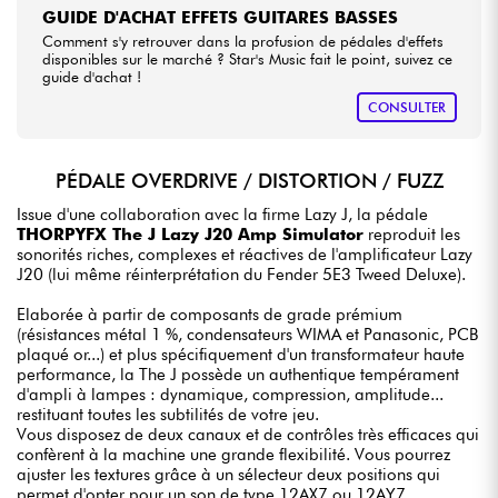
GUIDE D'ACHAT EFFETS GUITARES BASSES
Comment s'y retrouver dans la profusion de pédales d'effets
disponibles sur le marché ? Star's Music fait le point, suivez ce
guide d'achat !
CONSULTER
PÉDALE OVERDRIVE / DISTORTION / FUZZ
Issue d'une collaboration avec la firme Lazy J, la pédale
THORPYFX The J Lazy J20 Amp Simulator
reproduit les
sonorités riches, complexes et réactives de l'amplificateur Lazy
J20 (lui même réinterprétation du Fender 5E3 Tweed Deluxe).
Elaborée à partir de composants de grade prémium
(résistances métal 1 %, condensateurs WIMA et Panasonic, PCB
plaqué or...) et plus spécifiquement d'un transformateur haute
performance, la The J possède un authentique tempérament
d'ampli à lampes : dynamique, compression, amplitude...
restituant toutes les subtilités de votre jeu.
Vous disposez de deux canaux et de contrôles très efficaces qui
confèrent à la machine une grande flexibilité. Vous pourrez
ajuster les textures grâce à un sélecteur deux positions qui
permet d'opter pour un son de type 12AX7 ou 12AY7.