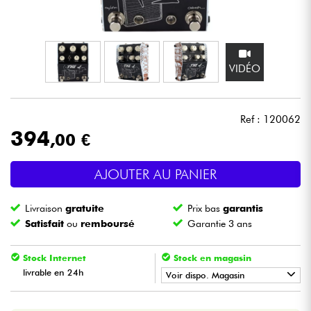
Casques
Micros & HF
VIDÉO
DJ
Ref : 120062
Sono
394
,00 €
Eclairage
AJOUTER AU PANIER
Batteries & Percu
Livraison
gratuite
Prix bas
garantis
Satisfait
ou
remboursé
Garantie 3 ans
Vents
Stock Internet
Stock en magasin
Violons & Quatuor
livrable en 24h
Voir dispo. Magasin
•
LA PÉDALE BY
Star
'
S
Music
Eveil Musical