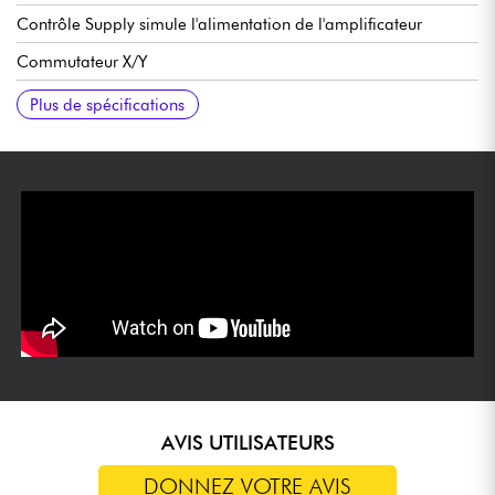
Contrôle Supply simule l'alimentation de l'amplificateur
Commutateur X/Y
True Bypass
Alimentation via pile 9V ou adaptateur optionnel 9VDC (fiche
100 x 125 x 53 mm
Plus de spécifications
standard, centre négatif, 50 mA)
AVIS UTILISATEURS
DONNEZ VOTRE AVIS