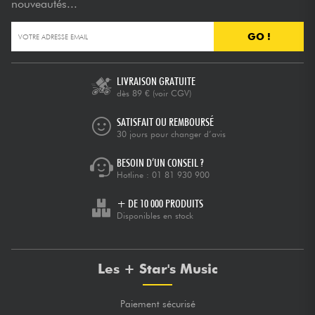
nouveautés...
GO !
LIVRAISON GRATUITE
dès 89 €
(voir CGV)
SATISFAIT OU REMBOURSÉ
30 jours pour changer d’avis
BESOIN D’UN CONSEIL ?
Hotline :
01 81 930 900
+ DE 10 000 PRODUITS
Disponibles en stock
Les + Star's Music
Paiement sécurisé