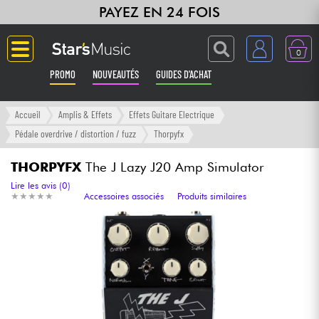
PAYEZ EN 24 FOIS
0
PROMO
NOUVEAUTÉS
GUIDES D'ACHAT
Langue
Accueil
Amplis & Effets
Effets Guitare Electrique
Pédale overdrive / distortion / fuzz
Thorpyfx
Guitares & Basses
THORPYFX
The J Lazy J20 Amp Simulator
Amplis & Effets
Lire les avis (0)
★
★
★
★
★
★
★
★
★
★
Accessoires associés
Produits similaires
Claviers & Pianos
Synthés & Sampleurs
Home Studio