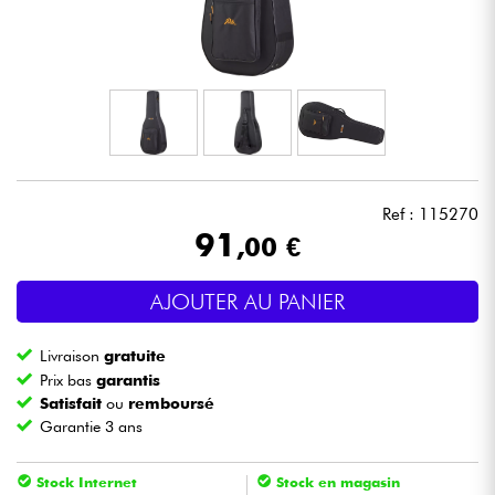
Casques
Micros & HF
DJ
Sono
Ref : 115270
91
,00 €
Eclairage
AJOUTER AU PANIER
Batteries & Percu
Livraison
gratuite
Vents
Prix bas
garantis
Satisfait
ou
remboursé
Garantie 3 ans
Violons & Quatuor
Stock Internet
Stock en magasin
Eveil Musical