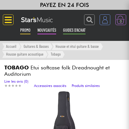
PAYEZ EN 24 FOIS
0
PROMO
NOUVEAUTÉS
GUIDES D'ACHAT
Langue
Accueil
Guitares & Basses
Housse et étui guitare & basse
Housse guitare acoustique
Tobago
Guitares & Basses
TOBAGO
Etui softcase folk Dreadnought et
Auditorium
Amplis & Effets
Lire les avis (0)
★
★
★
★
★
★
★
★
★
★
Accessoires associés
Produits similaires
Claviers & Pianos
Synthés & Sampleurs
Home Studio