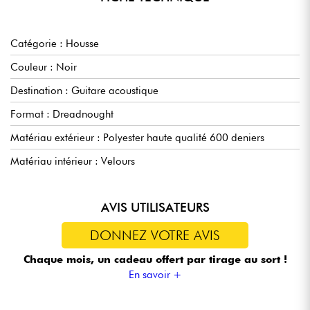
Protection élégante pour votre guitare acoustique
En résumé, l'étui semi-rigide AESF-N est bien plus qu'une
Catégorie : Housse
simple protection pour votre guitare acoustique. C'est une
Couleur : Noir
déclaration élégante qui répond aux besoins du musicien
moderne. Affrontez chaque mouvement avec confiance et style,
Destination : Guitare acoustique
grâce à l’étui semi-rigide AESF-N.
Format : Dreadnought
Matériau extérieur : Polyester haute qualité 600 deniers
Matériau intérieur : Velours
AVIS UTILISATEURS
DONNEZ VOTRE AVIS
Chaque mois, un cadeau offert
par tirage au sort !
En savoir +