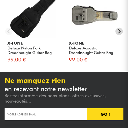
X-TONE
X-TONE
Deluxe Nylon Folk
Deluxe Acoustic
Dreadnought Guitar Bag -
Dreadnought Guitar Bag -
Black
Nylon Gre...
99.00 €
99.00 €
Ne manquez rien
en recevant notre newsletter
Restez informé·e des bons plans, offres exclusives,
nouveautés...
GO !