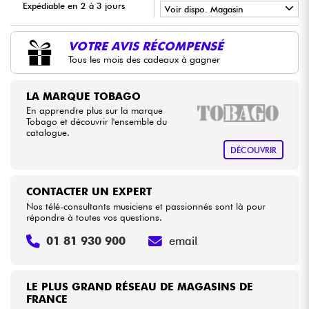
Expédiable en 2 à 3 jours
Voir dispo. Magasin
•
Câbles & Access.
Star
'
S
Music
LILLE
VOTRE AVIS RÉCOMPENSÉ
Tous les mois des cadeaux à gagner
HiFi
LA MARQUE TOBAGO
Packs
En apprendre plus sur la marque
Tobago et découvrir l'ensemble du
catalogue.
Voir nos marques
DÉCOUVRIR
CONTACTER UN EXPERT
Nos télé-consultants musiciens et passionnés sont là pour
répondre à toutes vos questions.
01 81 930 900
email
LE PLUS GRAND RÉSEAU DE MAGASINS DE
FRANCE