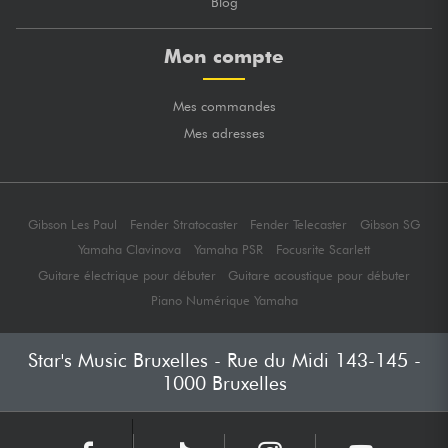
Blog
Mon compte
Mes commandes
Mes adresses
Gibson Les Paul
Fender Stratocaster
Fender Telecaster
Gibson SG
Yamaha Clavinova
Yamaha PSR
Focusrite Scarlett
Guitare électrique pour débuter
Guitare acoustique pour débuter
Piano Numérique Yamaha
Star's Music Bruxelles - Rue du Midi 143-145 -
1000 Bruxelles