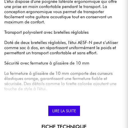
L'étui dispose d'une poignée latérale ergonomique qui offre
une prise en main confortable pendant le transport. La
conception ergonomique vous permet de transporter
facilement votre guitare acoustique tout en conservant un
maximum de confort.
Transport polyvalent avec bretelles réglables
Doté de deux bretelles réglables, l'étui AESF-N peut s’utiliser
comme sac à dos, en répartissant uniformément le poids et
permettant un transport confortable et sans effort.
Sécurité avec fermeture à glissière de 10 mm
La fermeture à glissière de 10 mm comporte des curseurs
élastiques orange, garantissant une fermeture fiable et
sécurisée. Des détails comme la tirette colorée ajoutent une
touche de style à l'étui.
Poche avant pour accessoires
Stratégiquement positionnée sur le corps de l'instrument, la
LIRE LA SUITE
poche avant offre un espace supplémentaire pour les
accessoires musicaux essentiels tels que les câbles, les
médiators, les accordeurs et autres petits objets.
FICHE TECHNIQUE