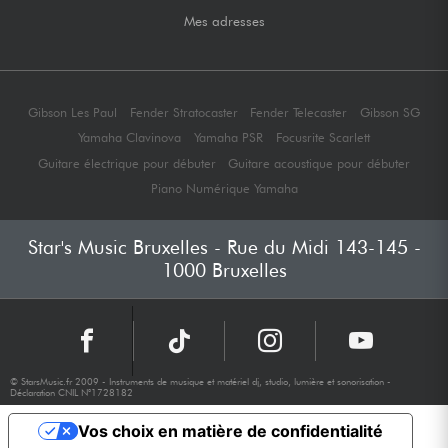
Mes adresses
Gibson Les Paul
Fender Stratocaster
Fender Telecaster
Gibson SG
Yamaha Clavinova
Yamaha PSR
Focusrite Scarlett
Guitare électrique pour débuter
Guitare acoustique pour débuter
Piano Numérique Yamaha
Star's Music Bruxelles - Rue du Midi 143-145 -
1000 Bruxelles
© StarsMusic.fr 2009 - Instruments de musique et matériel dj, studio, lumière et sonorisation -
Déclaration CNIL N°1728182
Vos choix en matière de confidentialité