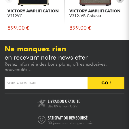
VICTORY AMPLIFICATION
VICTORY AMPLIFICATION
V212VC
V212-VB Cabinet
899.00 €
899.00 €
Ne manquez rien
en recevant notre newsletter
Restez informé·e des bons plans, offres exclusives,
nouveautés...
GO !
LIVRAISON GRATUITE
dès 89 €
(voir CGV)
SATISFAIT OU REMBOURSÉ
30 jours pour changer d’avis