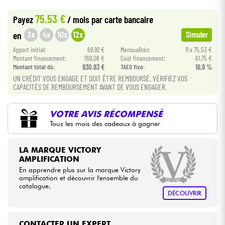
•
Star
'
S
Music
TOULOUSE
75.53 €
Payez
/ mois
par carte bancaire
Câbles & Access.
3x
4x
10x
12x
en
Simuler
Apport initial:
69.92 €
Mensualités:
11 x 75.53 €
HiFi
Montant financement:
769.08 €
Coût financement:
61.75 €
Montant total dù:
830.83 €
TAEG fixe:
16.9 %
Packs
UN CRÉDIT VOUS ENGAGE ET DOIT ÊTRE REMBOURSÉ. VÉRIFIEZ VOS
CAPACITÉS DE REMBOURSEMENT AVANT DE VOUS ENGAGER.
Voir nos marques
VOTRE AVIS RÉCOMPENSÉ
Tous les mois des cadeaux à gagner
LA MARQUE VICTORY
AMPLIFICATION
En apprendre plus sur la marque Victory
amplification et découvrir l'ensemble du
catalogue.
DÉCOUVRIR
CONTACTER UN EXPERT