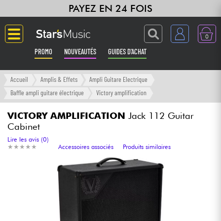
PAYEZ EN 24 FOIS
0
PROMO
NOUVEAUTÉS
GUIDES D'ACHAT
Langue
Accueil
Amplis & Effets
Ampli Guitare Electrique
Baffle ampli guitare électrique
Victory amplification
Guitares & Basses
VICTORY AMPLIFICATION
Jack 112 Guitar
Cabinet
Amplis & Effets
Lire les avis (0)
★
★
★
★
★
★
★
★
★
★
Accessoires associés
Produits similaires
Claviers & Pianos
Synthés & Sampleurs
Home Studio