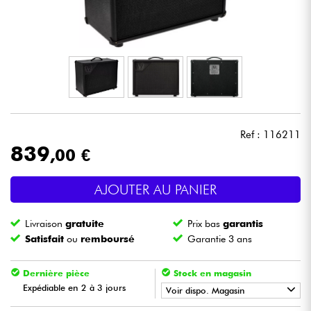
Casques
Micros & HF
DJ
Sono
Ref : 116211
839
,00 €
Eclairage
AJOUTER AU PANIER
Batteries & Percu
Livraison
gratuite
Prix bas
garantis
Vents
Satisfait
ou
remboursé
Garantie 3 ans
Violons & Quatuor
Dernière pièce
Stock en magasin
Expédiable en 2 à 3 jours
Voir dispo. Magasin
Eveil Musical