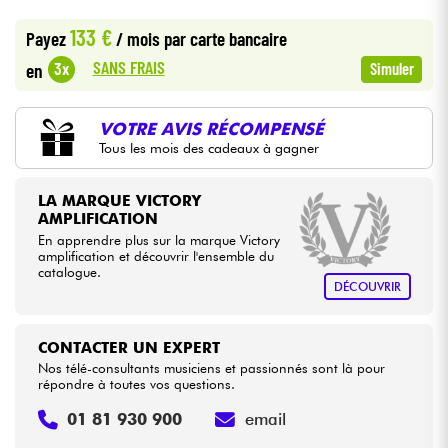
•
Star
'
S
Music
BORDEAUX
133 €
Payez
/ mois
par carte bancaire
•
Câbles & Access.
Star
'
S
Music
BRUXELLES
SANS FRAIS
3x
en
Simuler
HiFi
VOTRE AVIS RÉCOMPENSÉ
Tous les mois des cadeaux à gagner
Packs
Voir nos marques
LA MARQUE VICTORY
AMPLIFICATION
En apprendre plus sur la marque Victory
amplification et découvrir l'ensemble du
catalogue.
DÉCOUVRIR
CONTACTER UN EXPERT
Nos télé-consultants musiciens et passionnés sont là pour
répondre à toutes vos questions.
01 81 930 900
email