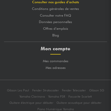
Consulter nos guides d’achats
Conditions générales de ventes
Consulter notre FAQ
Données personnelles
Offres d’emplois
Blog
Mon compte
Mes commandes
Mes adresses
Gibson Les Paul
Fender Stratocaster
Fender Telecaster
Gibson SG
Yamaha Clavinova
Yamaha PSR
Focusrite Scarlett
Guitare électrique pour débuter
Guitare acoustique pour débuter
Piano Numérique Yamaha