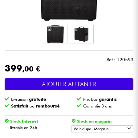
Casques
Micros & HF
DJ
Sono
Ref : 120593
399
,00 €
Eclairage
AJOUTER AU PANIER
Batteries & Percu
Livraison
gratuite
Prix bas
garantis
Vents
Satisfait
ou
remboursé
Garantie 3 ans
Violons & Quatuor
Stock Internet
Stock en magasin
livrable en 24h
Voir dispo. Magasin
Eveil Musical