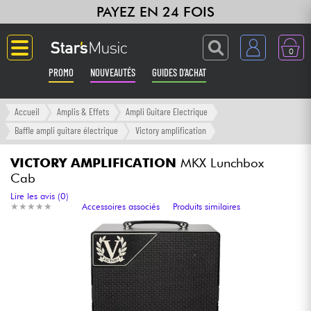
PAYEZ EN 24 FOIS
0
PROMO
NOUVEAUTÉS
GUIDES D'ACHAT
Langue
Accueil
Amplis & Effets
Ampli Guitare Electrique
Baffle ampli guitare électrique
Victory amplification
Guitares & Basses
VICTORY AMPLIFICATION
MKX Lunchbox
Cab
Amplis & Effets
Lire les avis (0)
★
★
★
★
★
★
★
★
★
★
Accessoires associés
Produits similaires
Claviers & Pianos
Synthés & Sampleurs
Home Studio