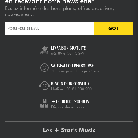
en recevant notre newsletter
Restez informé·e des bons plans, offres exclusives,
nouveautés...
GO !
LIVRAISON GRATUITE
dès 89 €
(voir CGV)
SATISFAIT OU REMBOURSÉ
30 jours pour changer d’avis
BESOIN D’UN CONSEIL ?
Hotline :
01 81 930 900
+ DE 10 000 PRODUITS
Disponibles en stock
Les + Star's Music