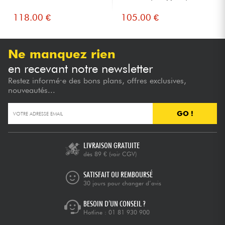
118.00 €
105.00 €
Ne manquez rien
en recevant notre newsletter
Restez informé·e des bons plans, offres exclusives,
nouveautés...
GO !
LIVRAISON GRATUITE
dès 89 €
(voir CGV)
SATISFAIT OU REMBOURSÉ
30 jours pour changer d’avis
BESOIN D’UN CONSEIL ?
Hotline :
01 81 930 900