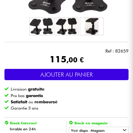
Casques
Micros & HF
DJ
Ref : 82659
Sono
115
,00 €
Eclairage
AJOUTER AU PANIER
Batteries & Percu
Livraison
gratuite
Prix bas
garantis
Vents
Satisfait
ou
remboursé
Garantie 3 ans
Violons & Quatuor
Stock Internet
Stock en magasin
livrable en 24h
Voir dispo. Magasin
Eveil Musical