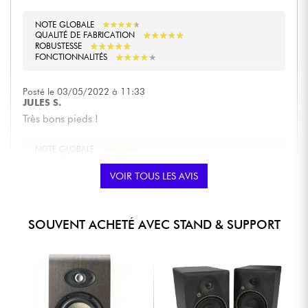
NOTE GLOBALE
★
★
★
★
★
★
★
★
★
★
★
★
★
★
★
★
★
★
★
★
QUALITÉ DE FABRICATION
★
★
★
★
★
★
★
★
★
★
ROBUSTESSE
★
★
★
★
★
★
★
★
★
★
FONCTIONNALITÉS
Posté le 03/05/2022 à 11:33
JULES S.
Très bons pieds !
NOTE GLOBALE
★
★
★
★
★
★
★
★
★
★
★
★
★
★
★
★
★
★
★
★
QUALITÉ DE FABRICATION
★
★
★
★
★
★
★
★
★
★
ROBUSTESSE
VOIR TOUS LES AVIS
★
★
★
★
★
★
★
★
★
★
FONCTIONNALITÉS
Posté le 10/02/2020 à 15:59
SOUVENT ACHETÉ AVEC STAND & SUPPORT
BERNARD P.
Super stand, facile a mettre en place, les amortisseur sont
efficace et l'anti dérapant pour les moniteur ou les
enceintes hifi est super efficaces.
NOTE GLOBALE
★
★
★
★
★
★
★
★
★
★