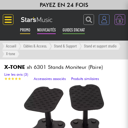
PAYEZ EN 24 FOIS
0
PROMO
NOUVEAUTÉS
GUIDES D'ACHAT
Langue
Accueil
Câbles & Access.
Stand & Support
Stand et support studio
X-tone
Guitares & Basses
X-TONE
xh 6301 Stands Moniteur (Paire)
Amplis & Effets
Lire les avis (3)
★
★
★
★
★
★
★
★
★
★
Accessoires associés
Produits similaires
Claviers & Pianos
Synthés & Sampleurs
Home Studio