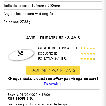
Taille de la base: 175mm x 200mm
Angle d'inclinaison: ± 6 degrés
Poids net: 2766g
AVIS UTILISATEURS : 3 AVIS
QUALITÉ DE FABRICATION
★
★
★
★
★
★
★
★
★
★
4,8
ROBUSTESSE
★
★
★
★
★
★
★
★
★
★
5
FONCTIONNALITÉS
★
★
★
★
★
★
★
★
★
★
DONNEZ VOTRE AVIS
Chaque mois, un cadeau offert
par tirage au sort !
En savoir +
Posté le 01/02/2023 à 19:00
CHRISTOPHE D.
Très bons produits avoir avec le temps