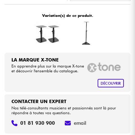
•
Star
'
S
Music
BORDEAUX
Câbles & Access.
Variation(s) de ce produit.
•
Star
'
S
Music
BRUXELLES
HiFi
•
Star
'
S
Music
LILLE
Packs
•
Star
'
S
Music
LYON
LA MARQUE X-TONE
Voir nos marques
•
Star
'
S
Music
PARIS
En apprendre plus sur la marque X-tone
et découvrir l'ensemble du catalogue.
•
Star
'
S
Music
TOULOUSE
DÉCOUVRIR
CONTACTER UN EXPERT
Nos télé-consultants musiciens et passionnés sont là pour
répondre à toutes vos questions.
01 81 930 900
email