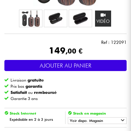
Casques
VIDÉO
Micros & HF
DJ
Ref : 122091
149
,00 €
Sono
AJOUTER AU PANIER
Eclairage
Livraison
gratuite
Batteries & Percu
Prix bas
garantis
Satisfait
ou
remboursé
Garantie 3 ans
Vents
Stock Internet
Stock en magasin
Violons & Quatuor
Expédiable en 2 à 3 jours
Voir dispo. Magasin
Eveil Musical