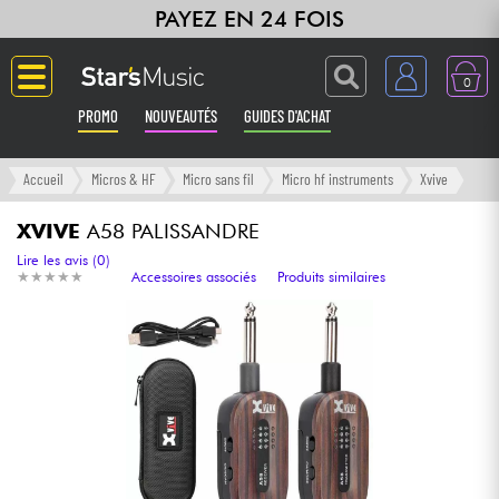
PAYEZ EN 24 FOIS
0
PROMO
NOUVEAUTÉS
GUIDES D'ACHAT
Langue
Accueil
Micros & HF
Micro sans fil
Micro hf instruments
Xvive
Guitares & Basses
XVIVE
A58 PALISSANDRE
Lire les avis (0)
★
★
★
★
★
★
★
★
★
★
Accessoires associés
Produits similaires
Amplis & Effets
Claviers & Pianos
Synthés & Sampleurs
Home Studio