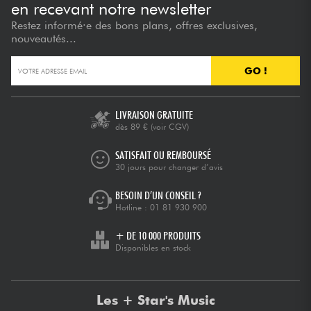
en recevant notre newsletter
Restez informé·e des bons plans, offres exclusives,
nouveautés...
GO !
LIVRAISON GRATUITE
dès 89 €
(voir CGV)
SATISFAIT OU REMBOURSÉ
30 jours pour changer d’avis
BESOIN D’UN CONSEIL ?
Hotline :
01 81 930 900
+ DE 10 000 PRODUITS
Disponibles en stock
Les + Star's Music