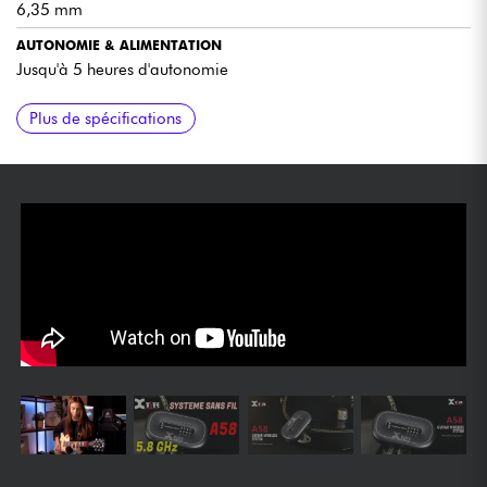
6,35 mm
AUTONOMIE & ALIMENTATION
Jusqu'à 5 heures d'autonomie
ACCESSOIRES INCLUS
FINITION
Plus de spécifications
Livré avec un étui de transport
Palissandre