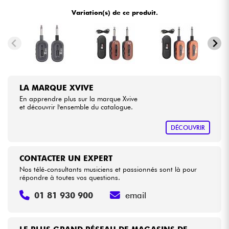
•
Star
'
S
Music
BORDEAUX
Variation(s) de ce produit.
Câbles & Access.
HiFi
Packs
LA MARQUE XVIVE
En apprendre plus sur la marque Xvive
Voir nos marques
et découvrir l'ensemble du catalogue.
DÉCOUVRIR
CONTACTER UN EXPERT
Nos télé-consultants musiciens et passionnés sont là pour
répondre à toutes vos questions.
01 81 930 900
email