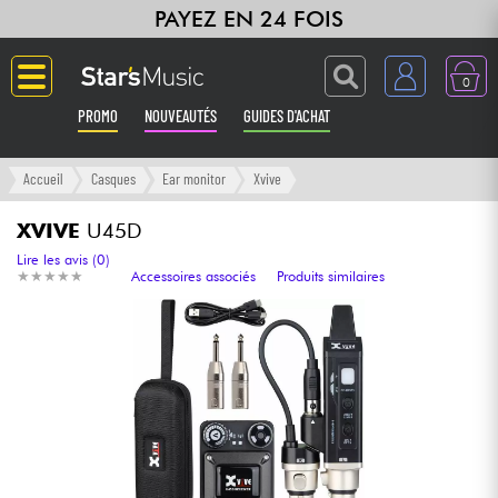
PAYEZ EN 24 FOIS
0
PROMO
NOUVEAUTÉS
GUIDES D'ACHAT
Langue
Accueil
Casques
Ear monitor
Xvive
Guitares & Basses
XVIVE
U45D
Lire les avis (0)
★
★
★
★
★
★
★
★
★
★
Accessoires associés
Produits similaires
Amplis & Effets
Claviers & Pianos
Synthés & Sampleurs
Home Studio