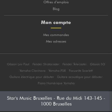
Offres d’emplois
Blog
Mon compte
Mes commandes
Mes adresses
Gibson Les Paul
Fender Stratocaster
Fender Telecaster
Gibson SG
Yamaha Clavinova
Yamaha PSR
Focusrite Scarlett
Guitare électrique pour débuter
Guitare acoustique pour débuter
Piano Numérique Yamaha
Star's Music Bruxelles - Rue du Midi 143-145 -
1000 Bruxelles