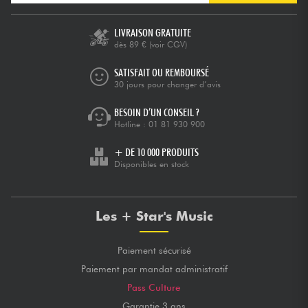
LIVRAISON GRATUITE
dès 89 €
(voir CGV)
SATISFAIT OU REMBOURSÉ
30 jours pour changer d’avis
BESOIN D’UN CONSEIL ?
Hotline :
01 81 930 900
+ DE 10 000 PRODUITS
Disponibles en stock
Les + Star's Music
Paiement sécurisé
Paiement par mandat administratif
Pass Culture
Garantie 3 ans