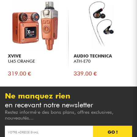
XVIVE
AUDIO TECHNICA
U45 ORANGE
ATH-E70
319.00 €
339.00 €
Ne manquez rien
en recevant notre newsletter
Restez informé·e des bons plans, offres exclusives,
nouveautés...
GO !