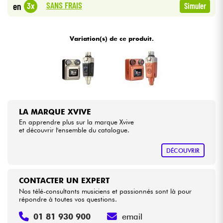
SANS FRAIS
3x
en
Simuler
Câbles & Access.
Variation(s) de ce produit.
HiFi
Packs
Voir nos marques
LA MARQUE XVIVE
En apprendre plus sur la marque Xvive
et découvrir l'ensemble du catalogue.
DÉCOUVRIR
CONTACTER UN EXPERT
Nos télé-consultants musiciens et passionnés sont là pour
répondre à toutes vos questions.
01 81 930 900
email