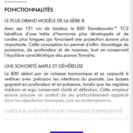
FONCTIONNALITÉS
LE PLUS GRAND MODÈLE DE LA SÉRIE B
Avec ses 121 cm de hauteur, le B30 TransAcoustic™ TC3
bénéficie d’une table d’harmonie plus développée et de
cordes plus longues qui favorisent une projection sonore plus
importante. Cette conception lui permet d’offrir davantage de
puissance, de profondeur et de nuances, tout en conservant
l’équilibre caractéristique des pianos Yamaha.
UNE SONORITÉ AMPLE ET GÉNÉREUSE
Le B30 séduit par sa richesse harmonique et sa capacité à
restituer avec précision les intentions du pianiste. Les basses
gagnent en profondeur et en présence, tandis que les registres
médium et aigu conservent clarté et définition. Cette ampleur
sonore procure un confort de jeu particulièrement apprécié
dans les répertoires classiques, jazz ou contemporains.
MARTEAUX AMÉLIORÉS POUR DAVANTAGE D’EXPRESSIVITÉ
Issus du savoir-faire Yamaha développé sur les instruments de
concert, les marteaux du B30 contribuent à produire un timbre
pur, stable et homogène sur tout le clavier. Leur conception