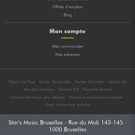
Offres d’emplois
Blog
Mon compte
Mes commandes
Mes adresses
Gibson Les Paul
Fender Stratocaster
Fender Telecaster
Gibson SG
Yamaha Clavinova
Yamaha PSR
Focusrite Scarlett
Guitare électrique pour débuter
Guitare acoustique pour débuter
Piano Numérique Yamaha
Star's Music Bruxelles - Rue du Midi 143-145 -
1000 Bruxelles