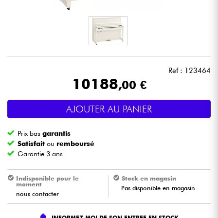
Casques
Micros & HF
DJ
Ref : 123464
10188
,00 €
Sono
AJOUTER AU PANIER
Eclairage
Prix bas
garantis
Batteries & Percu
Satisfait
ou
remboursé
Garantie 3 ans
Vents
Indisponible pour le
Stock en magasin
moment
Pas disponible en magasin
Violons & Quatuor
nous contacter
Eveil Musical
INFORMEZ MOI DE SON ENTREE EN STOCK