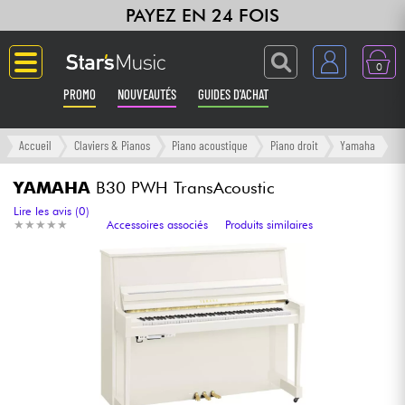
PAYEZ EN 24 FOIS
0
PROMO
NOUVEAUTÉS
GUIDES D'ACHAT
Langue
Accueil
Claviers & Pianos
Piano acoustique
Piano droit
Yamaha
Guitares & Basses
YAMAHA
B30 PWH TransAcoustic
Lire les avis (0)
★
★
★
★
★
★
★
★
★
★
Accessoires associés
Produits similaires
Amplis & Effets
Claviers & Pianos
Synthés & Sampleurs
Home Studio