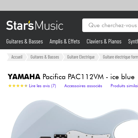
Guitares & Basses
Amplis & Effets
Claviers & Pianos
Synt
Vents
Guitares & Basses
Accueil
Guitares & Basses
Guitare Electrique
Guitare électrique form
Synthés & Sampleurs
YAMAHA
Pacifica PAC112VM - ice blue
★
★
★
★
★
★
★
★
★
★
Lire les avis (7)
Accessoires associés
Produits simila
Micros & HF
Eclairage
Violons & Quatuor