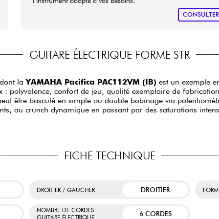
l’instrument adapté à vos besoins.
CONSULTE
GUITARE ÉLECTRIQUE FORME STR
 dont la
YAMAHA Pacifica PAC112VM (IB)
est un exemple e
: polyvalence, confort de jeu, qualité exemplaire de fabrication
peut être basculé en simple ou double bobinage via potentiomètr
ants, au crunch dynamique en passant par des saturations intens
FICHE TECHNIQUE
DROITIER
DROITIER / GAUCHER
FORM
NOMBRE DE CORDES
6 CORDES
GUITARE ÉLECTRIQUE