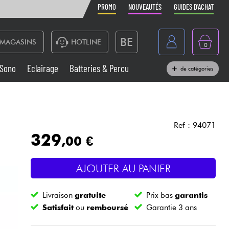
PROMO
NOUVEAUTÉS
GUIDES D'ACHAT
BE
MAGASINS
HOTLINE
0
France
Sono
Eclairage
Batteries & Percu
de catégories
België
Claviers & Pianos
España
Casques
Deutschland
Ref : 94071
329
,00 €
Nederland
Sono
English
AJOUTER AU PANIER
Vents
Livraison
gratuite
Prix bas
garantis
Câbles & Access.
Satisfait
ou
remboursé
Garantie 3 ans