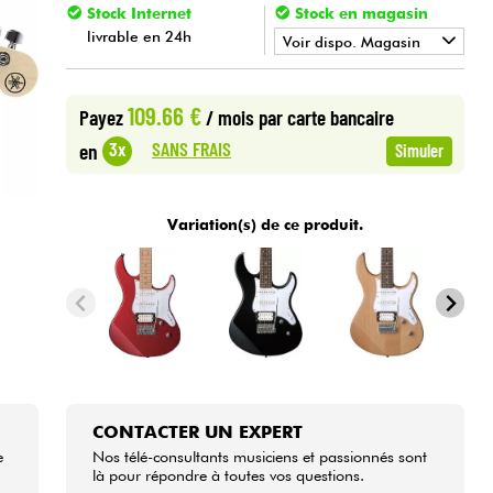
Stock Internet
Stock en magasin
livrable en 24h
Voir dispo. Magasin
•
Star
'
S
Music
BORDEAUX
109.66 €
Payez
/ mois
par carte bancaire
•
Star
'
S
Music
LILLE
SANS FRAIS
3x
en
Simuler
•
Star
'
S
Music
LYON
Variation(s) de ce produit.
•
Star
'
S
Music
TOULOUSE
CONTACTER UN EXPERT
e
Nos télé-consultants musiciens et passionnés sont
là pour répondre à toutes vos questions.