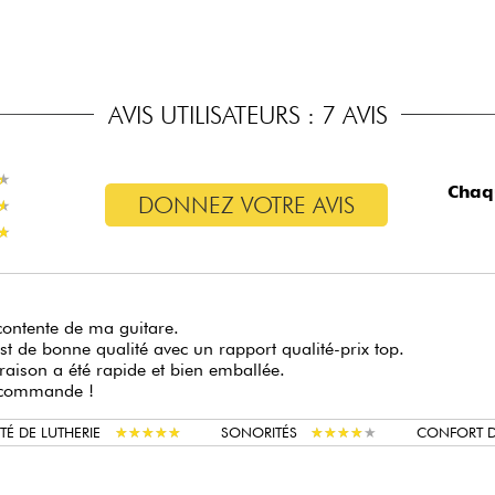
AVIS UTILISATEURS : 7 AVIS
★
★
Chaq
DONNEZ VOTRE AVIS
★
★
★
★
contente de ma guitare.
est de bonne qualité avec un rapport qualité-prix top.
vraison a été rapide et bien emballée.
ecommande !
★
★
★
★
★
★
★
★
★
★
★
★
★
★
★
★
★
★
★
★
TÉ DE LUTHERIE
SONORITÉS
CONFORT D