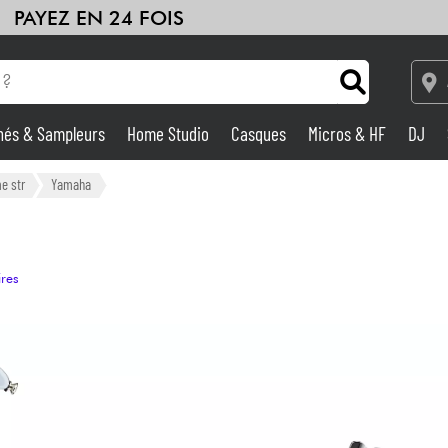
PAYEZ EN 24 FOIS
hés & Sampleurs
Home Studio
Casques
Micros & HF
DJ
Amplis & Effets
e str
Yamaha
Home Studio
ires
DJ
Batteries & Percu
Eveil Musical