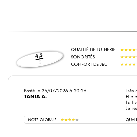
QUALITÉ DE LUTHERIE
★
★
★
★
★
★
★
★
4,5
SONORITÉS
★
★
★
★
★
★
★
★
5
CONFORT DE JEU
★
★
★
★
★
★
★
★
Posté le 26/07/2026 à 20:26
Très 
TANIA A.
Elle 
La li
Je r
NOTE GLOBALE
★
★
★
★
★
★
★
★
★
★
QUALI