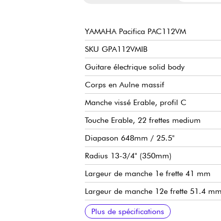
YAMAHA Pacifica PAC112VM
SKU GPA112VMIB
Guitare électrique solid body
Corps en Aulne massif
Manche vissé Erable, profil C
Touche Erable, 22 frettes medium
Diapason 648mm / 25.5"
Radius 13-3/4" (350mm)
Largeur de manche 1e frette 41 mm
Largeur de manche 12e frette 51.4 m
Epaisseur manche 1e frette 20.9 mm
Epaisseur manche 12e frette 22.9 mm
Configuration de micros HSS (aimants 
Volume, tonalité, sélecteur 5 positions
Vibrato style vintage
Mécaniques à blocage
Tirants de cordes recommandés en acc
Plus de spécifications