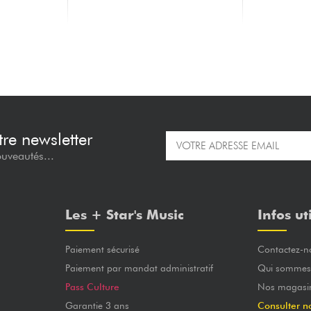
Sonic Pink
Pacifica PA112V - violin sunburst
Pacifica PA1
satin
329.00 €
329.00 €
re newsletter
ouveautés...
Les + Star's Music
Infos ut
Paiement sécurisé
Contactez-n
Paiement par mandat administratif
Qui sommes
Pass Culture
Nos magasi
Garantie 3 ans
Consulter n