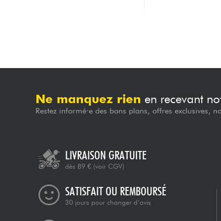
Pacifica PAC112VM - grey
Pacifica PAC112VM - 
329.00 €
329.00 €
Ne manquez rien
en recevant not
Restez informé·e des bons plans, offres exclusives, n
LIVRAISON GRATUITE
dès 89 €
(voir CGV)
SATISFAIT OU REMBOURSÉ
30 jours pour changer d’avis