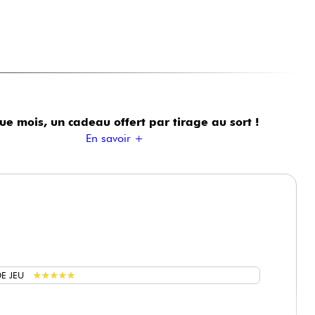
ue mois, un cadeau offert
par tirage au sort !
En savoir +
★
★
★
★
★
★
★
★
★
★
E JEU