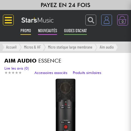
PAYEZ EN 24 FOIS
0
PROMO
NOUVEAUTÉS
GUIDES D'ACHAT
Langue
Accueil
Micros & HF
Micro statique large membrane
Aim audio
Guitares & Basses
AIM AUDIO
ESSENCE
Lire les avis (0)
★
★
★
★
★
★
★
★
★
★
Accessoires associés
Produits similaires
Amplis & Effets
Claviers & Pianos
Synthés & Sampleurs
Home Studio