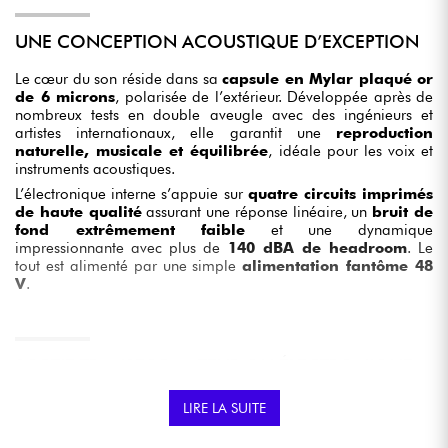
UNE CONCEPTION ACOUSTIQUE D’EXCEPTION
Le cœur du son réside dans sa
capsule en Mylar plaqué or
de 6 microns
, polarisée de l’extérieur. Développée après de
nombreux tests en double aveugle avec des ingénieurs et
artistes internationaux, elle garantit une
reproduction
naturelle, musicale et équilibrée
, idéale pour les voix et
instruments acoustiques.
L’électronique interne s’appuie sur
quatre circuits imprimés
de haute qualité
assurant une réponse linéaire, un
bruit de
fond extrêmement faible
et une dynamique
impressionnante avec plus de
140 dBA de headroom
. Le
tout est alimenté par une simple
alimentation fantôme 48
V
.
SORTIE TRANSFORMATEUR OU ÉLECTRONIQUE :
DEUX PERSONNALITÉS SONORES
LIRE LA SUITE
L’innovation majeure du micro ESSENCE réside dans sa
double sortie sélectionnable en temps réel
: