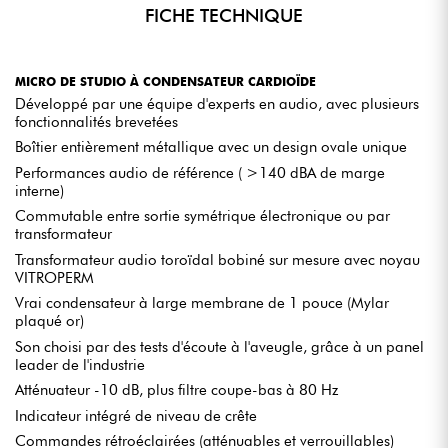
FICHE TECHNIQUE
MODE TRANSFORMATEUR
Offre une sonorité plus
dense, chaleureuse et
harmonique
, parfaite pour les voix, guitares et cuivres.
MICRO DE STUDIO À CONDENSATEUR CARDIOÏDE
Développé par une équipe d'experts en audio, avec plusieurs
MODE ÉLECTRONIQUE
fonctionnalités brevetées
Fournit une
réponse rapide, précise et transparente
,
Boîtier entièrement métallique avec un design ovale unique
idéale pour les percussions, les pianos et les instruments
dynamiques.
Performances audio de référence ( >140 dBA de marge
interne)
Commutable entre sortie symétrique électronique ou par
transformateur
COMMANDES INTELLIGENTES ET ERGONOMIE
Transformateur audio toroïdal bobiné sur mesure avec noyau
AVANCÉE
VITROPERM
Vrai condensateur à large membrane de 1 pouce (Mylar
Conçu pour une utilisation fluide et fiable en studio, l’ESSENCE
plaqué or)
intègre des
commandes verrouillables et rétroéclairées
,
Son choisi par des tests d'écoute à l'aveugle, grâce à un panel
un
filtre coupe-bas
et un
roll-off
pour réduire les bruits
leader de l'industrie
indésirables. Un
indicateur LED de saturation
permet
d’anticiper toute distorsion pendant l’enregistrement.
Atténuateur -10 dB, plus filtre coupe-bas à 80 Hz
Indicateur intégré de niveau de crête
Commandes rétroéclairées (atténuables et verrouillables)