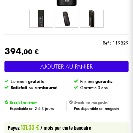
Casques
Micros & HF
DJ
Ref : 119829
394
,00 €
Sono
AJOUTER AU PANIER
Eclairage
Livraison
gratuite
Prix bas
garantis
Batteries & Percu
Satisfait
ou
remboursé
Garantie 3 ans
Vents
Stock Internet
Stock en magasin
Expédiable en 2 à 3 jours
Pas disponible en magasin
Violons & Quatuor
131.33 €
Payez
/ mois
par carte bancaire
Eveil Musical