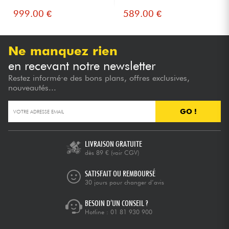
999.00 €
589.00 €
Ne manquez rien
en recevant notre newsletter
Restez informé·e des bons plans, offres exclusives,
nouveautés...
GO !
LIVRAISON GRATUITE
dès 89 €
(voir CGV)
SATISFAIT OU REMBOURSÉ
30 jours pour changer d’avis
BESOIN D’UN CONSEIL ?
Hotline :
01 81 930 900