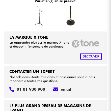
Variation(s) de ce produit.
•
Star
'
S
Music
BORDEAUX
Câbles & Access.
•
Star
'
S
Music
BRUGES
HiFi
•
Star
'
S
Music
BRUXELLES
LA MARQUE X-TONE
•
Packs
Star
'
S
Music
LILLE
En apprendre plus sur la marque X-tone
et découvrir l'ensemble du catalogue.
•
Voir nos marques
Star
'
S
Music
LYON
DÉCOUVRIR
•
Star
'
S
Music
PARIS
CONTACTER UN EXPERT
•
Star
'
S
Music
TOULOUSE
Nos télé-consultants musiciens et passionnés sont là pour
répondre à toutes vos questions.
01 81 930 900
email
LE PLUS GRAND RÉSEAU DE MAGASINS DE
FRANCE