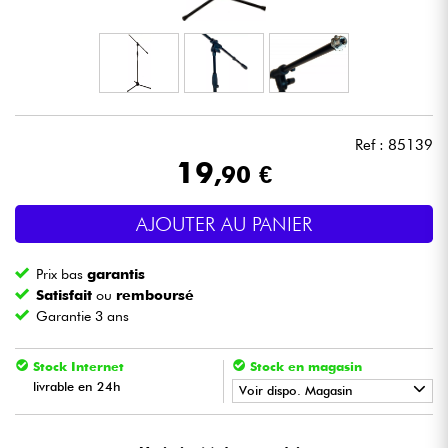
Casques
Micros & HF
DJ
Ref : 85139
19
,90 €
Sono
AJOUTER AU PANIER
Eclairage
Prix bas
garantis
Batteries & Percu
Satisfait
ou
remboursé
Garantie 3 ans
Vents
Stock Internet
Stock en magasin
livrable en 24h
Violons & Quatuor
Voir dispo. Magasin
•
METAL GUITAR BY
Star
'
S
Music
Eveil Musical