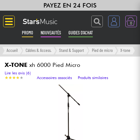
PAYEZ EN 24 FOIS
0
PROMO
NOUVEAUTÉS
GUIDES D'ACHAT
Langue
Accueil
Câbles & Access.
Stand & Support
Pied de micro
X-tone
Guitares & Basses
X-TONE
xh 6000 Pied Micro
Lire les avis (6)
★
★
★
★
★
★
★
★
★
★
Accessoires associés
Produits similaires
Amplis & Effets
Claviers & Pianos
Synthés & Sampleurs
Home Studio