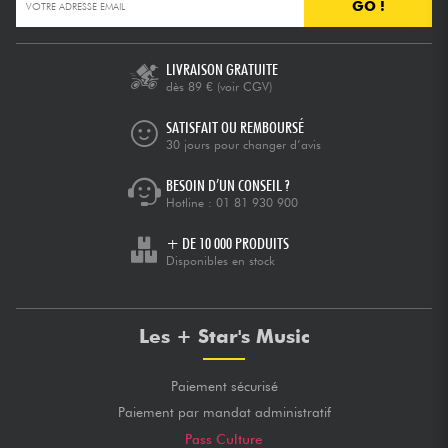
GO !
LIVRAISON GRATUITE
dès 89 €
(voir CGV)
SATISFAIT OU REMBOURSÉ
30 jours pour changer d’avis
BESOIN D’UN CONSEIL ?
Hotline :
01 81 930 900
+ DE 10 000 PRODUITS
Disponibles en stock
Les + Star's Music
Paiement sécurisé
Paiement par mandat administratif
Pass Culture