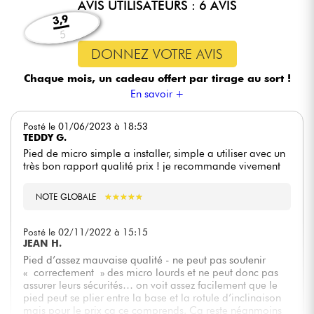
AVIS UTILISATEURS : 6 AVIS
3,9
5
DONNEZ VOTRE AVIS
Chaque mois, un cadeau offert
par tirage au sort !
En savoir +
Posté le 01/06/2023 à 18:53
TEDDY G.
Pied de micro simple a installer, simple a utiliser avec un
très bon rapport qualité prix ! je recommande vivement
NOTE GLOBALE
★
★
★
★
★
★
★
★
★
★
Posté le 02/11/2022 à 15:15
JEAN H.
Pied d’assez mauvaise qualité - ne peut pas soutenir
« correctement » des micro lourds et ne peut donc pas
assurer leurs sécurités… on voit assez facilement que le
pied peut se plier entre la base et la rotule d’inclinaison
mais pour le prix ça ce comprends. Ça reste néanmoins