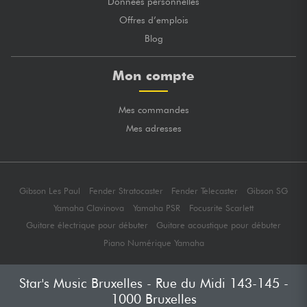
Données personnelles
Offres d’emplois
Blog
Mon compte
Mes commandes
Mes adresses
Gibson Les Paul
Fender Stratocaster
Fender Telecaster
Gibson SG
Yamaha Clavinova
Yamaha PSR
Focusrite Scarlett
Guitare électrique pour débuter
Guitare acoustique pour débuter
Piano Numérique Yamaha
Star's Music Bruxelles - Rue du Midi 143-145 -
1000 Bruxelles