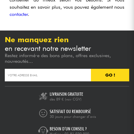
souhaitez en savoir plus, vous pouvez également nous
contacter
.
Ne manquez rien
en recevant notre newsletter
Restez informé·e des bons plans, offres exclusives,
nouveautés...
GO !
LIVRAISON GRATUITE
dès 89 €
(voir CGV)
SATISFAIT OU REMBOURSÉ
30 jours pour changer d’avis
BESOIN D’UN CONSEIL ?
Hotline :
01 81 930 900