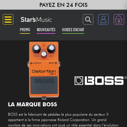
PAYEZ EN 24 FOIS
0
PROMO
NOUVEAUTÉS
GUIDES D'ACHAT
Langue
Guitares & Basses
Amplis & Effets
Claviers & Pianos
Synthés & Sampleurs
LA MARQUE BOSS
BOSS est le fabricant de pédales le plus populaire du secteur. Il
Home Studio
appartient à la firme japonaise Roland Corporation. Un grand
nombre de ses innovations ont joué un rôle essentiel dans l’évolution