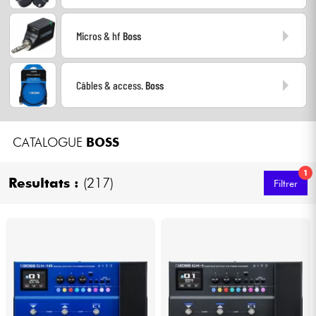
Câbles & Access.
Micros & hf
Boss
HiFi
Câbles & access.
Boss
Packs
CATALOGUE
BOSS
Voir nos marques
1
Resultats :
(217)
Filtrer