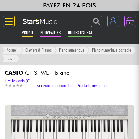
PAYEZ EN 24 FOIS
0
PROMO
NOUVEAUTÉS
GUIDES D'ACHAT
Langue
Accueil
Claviers & Pianos
Piano numérique
Piano numérique portable
Casio
Guitares & Basses
CASIO
CT-S1WE - blanc
Amplis & Effets
Lire les avis (0)
★
★
★
★
★
★
★
★
★
★
Accessoires associés
Produits similaires
Claviers & Pianos
Synthés & Sampleurs
Home Studio