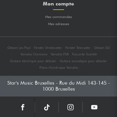
Mon compte
Mes commandes
Mes adresses
Gibson Les Paul
Fender Stratocaster
Fender Telecaster
Gibson SG
Yamaha Clavinova
Yamaha PSR
Focusrite Scarlett
Guitare électrique pour débuter
Guitare acoustique pour débuter
Piano Numérique Yamaha
Star's Music Bruxelles - Rue du Midi 143-145 -
1000 Bruxelles