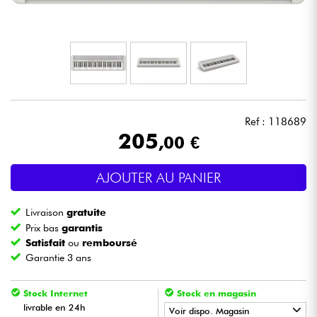
Casques
Micros & HF
DJ
Ref : 118689
Sono
205
,00 €
Eclairage
AJOUTER AU PANIER
Batteries & Percu
Livraison
gratuite
Prix bas
garantis
Vents
Satisfait
ou
remboursé
Garantie 3 ans
Violons & Quatuor
Stock Internet
Stock en magasin
livrable en 24h
Voir dispo. Magasin
Eveil Musical