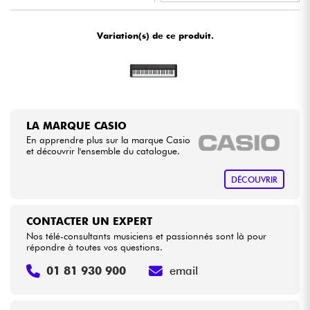
•
Star
'
S
Music
PARIS
Câbles & Access.
Variation(s) de ce produit.
•
Star
'
S
Music
TOULOUSE
HiFi
Packs
LA MARQUE CASIO
Voir nos marques
En apprendre plus sur la marque Casio
et découvrir l'ensemble du catalogue.
DÉCOUVRIR
CONTACTER UN EXPERT
Nos télé-consultants musiciens et passionnés sont là pour
répondre à toutes vos questions.
01 81 930 900
email