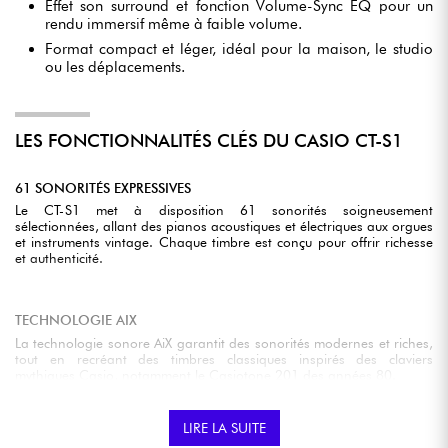
Effet son surround et fonction Volume-Sync EQ pour un
rendu immersif même à faible volume.
Format compact et léger, idéal pour la maison, le studio
ou les déplacements.
LES FONCTIONNALITÉS CLÉS DU CASIO CT-S1
61 SONORITÉS EXPRESSIVES
Le CT-S1 met à disposition 61 sonorités soigneusement
sélectionnées, allant des pianos acoustiques et électriques aux orgues
et instruments vintage. Chaque timbre est conçu pour offrir richesse
et authenticité.
TECHNOLOGIE AIX
La technologie sonore AiX garantit des sonorités modernes et riches,
tout en recréant des timbres classiques inspirés des claviers
mythiques Casio, notamment le Casiotone 201 des années 80.
LIRE LA SUITE
IMMERSION SONORE