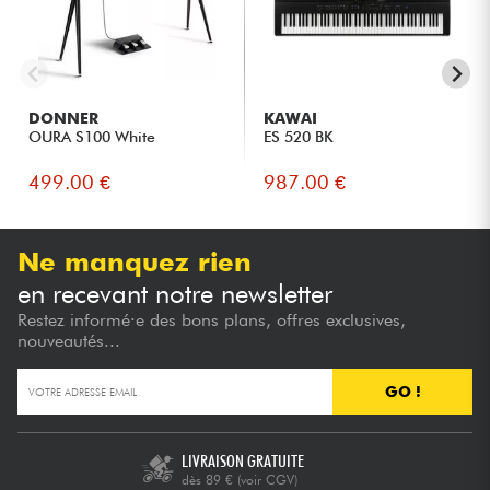
DONNER
KAWAI
OURA S100 White
ES 520 BK
499.00 €
987.00 €
Ne manquez rien
en recevant notre newsletter
Restez informé·e des bons plans, offres exclusives,
nouveautés...
GO !
LIVRAISON GRATUITE
dès 89 €
(voir CGV)