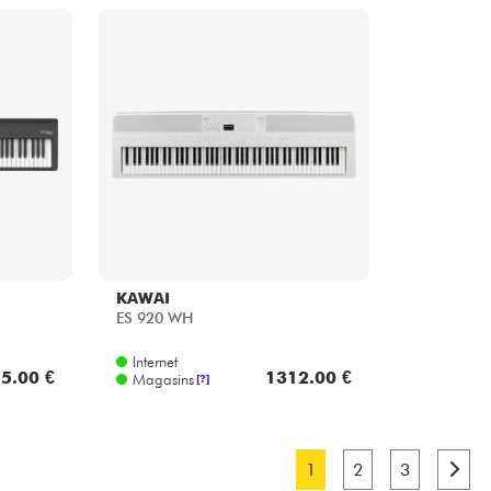
KAWAI
ES 920 WH
Internet
5.00 €
1312.00 €
Magasins
[?]
1
2
3