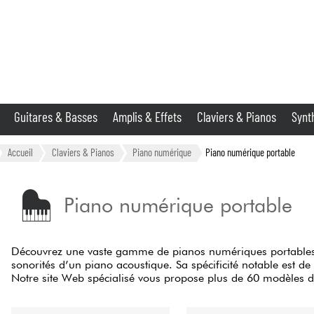
Guitares & Basses
Amplis & Effets
Claviers & Pianos
Synt
Vents
Guitares & Basses
Accueil
Claviers & Pianos
Piano numérique
Piano numérique portable
Synthés & Sampleurs
Piano numérique portable
Micros & HF
Découvrez une vaste gamme de pianos numériques portables c
Eclairage
sonorités d’un piano acoustique. Sa spécificité notable est d
Notre site Web spécialisé vous propose plus de 60 modèles d
Violons & Quatuor
70
Résultats :
FILTRES