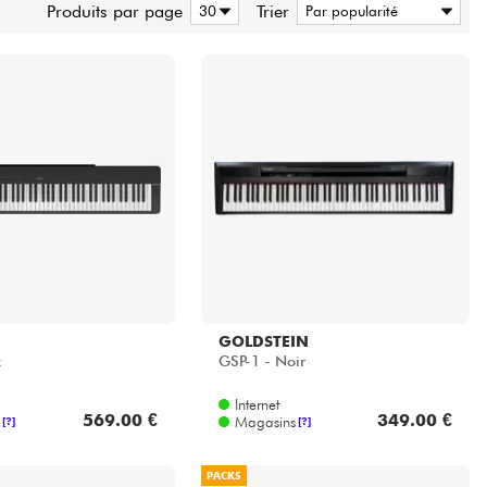
GOLDSTEIN
k
GSP-1 - Noir
Internet
569.00 €
349.00 €
Magasins
[?]
[?]
PACKS