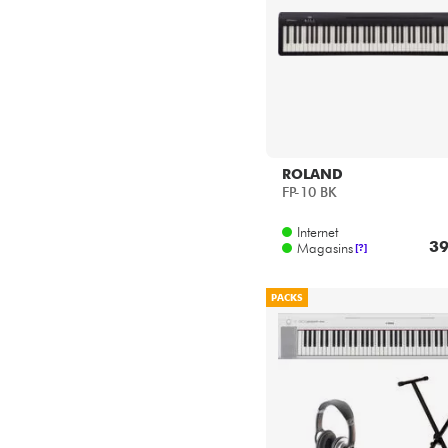
ROLAND
FP-10 BK
Internet
39
Magasins
[?]
PACKS