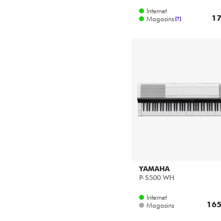
17
Magasins
[?]
YAMAHA
P-S500 WH
Internet
165
Magasins