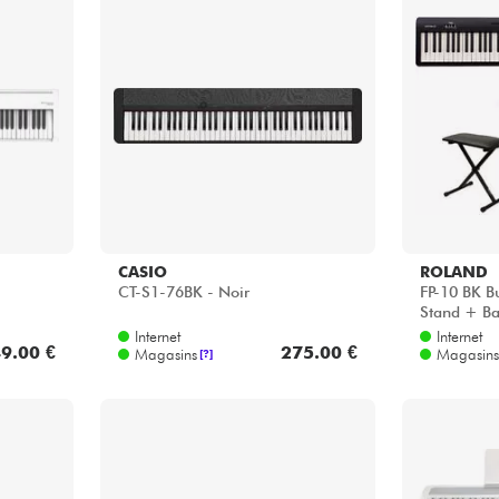
CASIO
ROLAND
CT-S1-76BK - Noir
FP-10 BK B
Stand + Ba
Internet
Internet
9.00 €
275.00 €
Magasins
Magasins
[?]