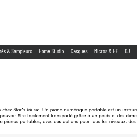
PAYEZ EN 24 FOIS
hés & Sampleurs
Home Studio
Casques
Micros & HF
DJ
Amplis & Effets
Home Studio
DJ
hez Star’s Music. Un piano numérique portable est un instrum
Batteries & Percu
e pouvoir être facilement transporté grâce à un poids et des dim
e pianos portables, avec des options pour tous les niveaux, des
Eveil Musical