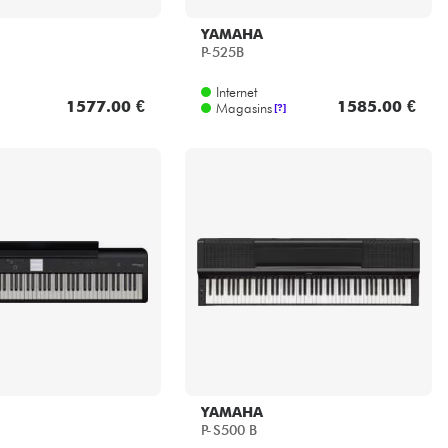
YAMAHA
P-525B
Internet
1577.00 €
1585.00 €
Magasins
[?]
YAMAHA
P-S500 B
Internet