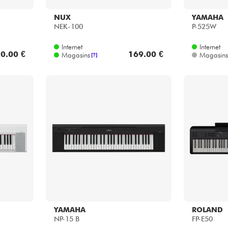
NUX
YAMAHA
NEK-100
P-525W
Internet
Internet
0.00 €
169.00 €
Magasins
Magasins
[?]
YAMAHA
ROLAND
NP-15 B
FP-E50
Internet
Internet