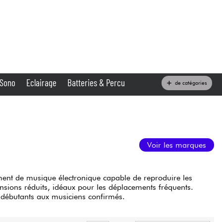
PROMO
NOUVEAUTÉS
GUIDES D'ACHAT
BE
MAGASINS
HOTLINE
0
France
Sono
Eclairage
Batteries & Percu
de catégories
België
Claviers & Pianos
España
Casques
Deutschland
Voir les marques
Nederland
Sono
English
ent de musique électronique capable de reproduire les
Vents
ensions réduits, idéaux pour les déplacements fréquents.
 débutants aux musiciens confirmés.
Câbles & Access.
Produits par page
Trier