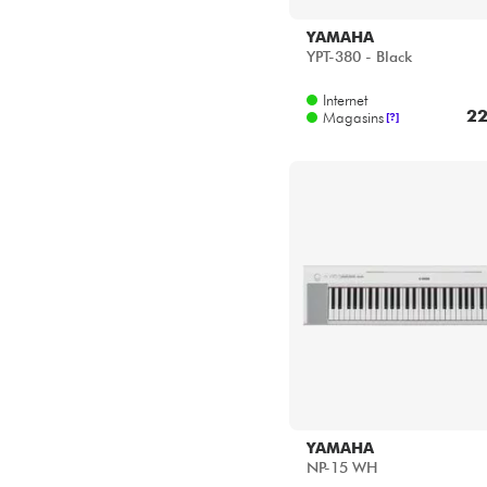
YAMAHA
YPT-380 - Black
Internet
22
Magasins
[?]
YAMAHA
NP-15 WH
Internet