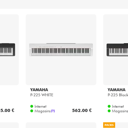
Packs
Voir nos marques
YAMAHA
YAMAHA
P-225 WHITE
P-225 Blac
Internet
Internet
5.00 €
562.00 €
Magasins
Magasins
[?]
PACKS