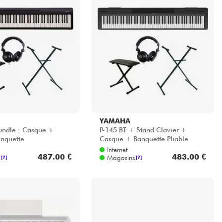
YAMAHA
undle : Casque +
P-145 BT + Stand Clavier +
nquette
Casque + Banquette Pliable
Internet
487.00 €
483.00 €
Magasins
[?]
[?]