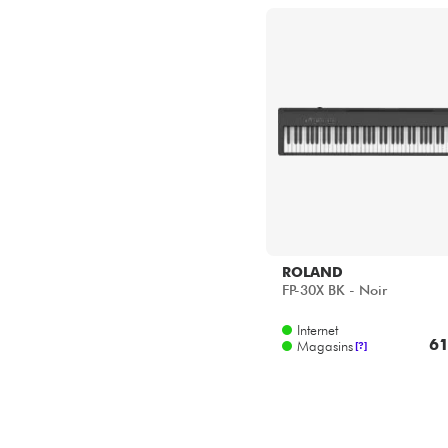
ROLAND
FP-30X BK - Noir
Internet
61
Magasins
[?]