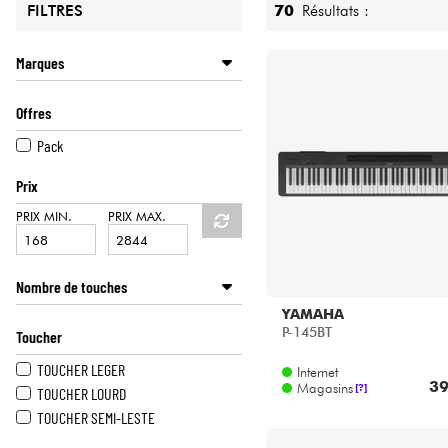
HiFi
Marques
ADAGIO
Offres
ALESIS
CASIO
Pack
DEXIBELL
Prix
DONNER
FARFISA
PRIX MIN.
PRIX MAX.
GOLDSTEIN
KAWAI
Nombre de touches
KORG
KURZWEIL
YAMAHA
61 TOUCHES
P-145BT
MEDELI
Toucher
76 TOUCHES
NUX
88 TOUCHES
TOUCHER LEGER
Internet
ROLAND
39
Magasins
68 TOUCHES
[?]
TOUCHER LOURD
YAMAHA
TOUCHER SEMI-LESTE
Couleur piano