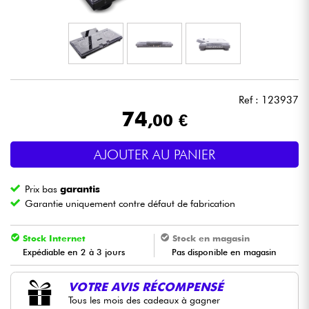
Casques
Micros & HF
DJ
Ref : 123937
74
,00 €
Sono
AJOUTER AU PANIER
Eclairage
Prix bas
garantis
Batteries & Percu
Garantie uniquement contre défaut de fabrication
Vents
Stock Internet
Stock en magasin
Expédiable en 2 à 3 jours
Pas disponible en magasin
Violons & Quatuor
VOTRE AVIS RÉCOMPENSÉ
Tous les mois des cadeaux à gagner
Eveil Musical