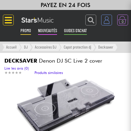
PAYEZ EN 24 FOIS
0
PROMO
NOUVEAUTÉS
GUIDES D'ACHAT
Langue
Accueil
DJ
Accessoires DJ
Capot protection dj
Decksaver
Guitares & Basses
DECKSAVER
Denon DJ SC Live 2 cover
Lire les avis (0)
★
★
★
★
★
★
★
★
★
★
Produits similaires
Amplis & Effets
Claviers & Pianos
Synthés & Sampleurs
Home Studio