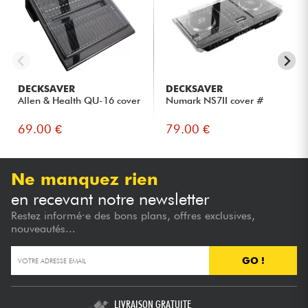
DECKSAVER
DECKSAVER
Allen & Health QU-16 cover
Numark NS7II cover #
69.00 €
79.00 €
Ne manquez rien
en recevant notre newsletter
Restez informé·e des bons plans, offres exclusives,
nouveautés...
GO !
LIVRAISON GRATUITE