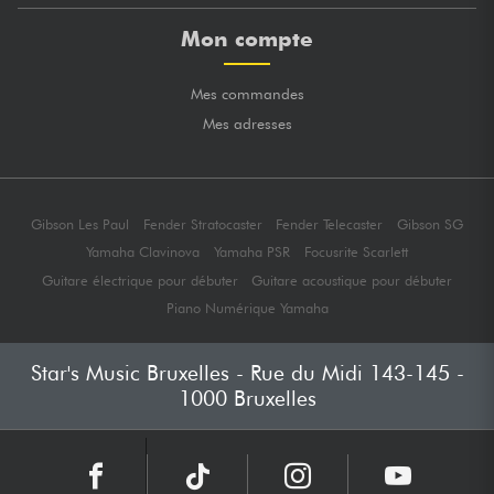
Mon compte
Mes commandes
Mes adresses
Gibson Les Paul
Fender Stratocaster
Fender Telecaster
Gibson SG
Yamaha Clavinova
Yamaha PSR
Focusrite Scarlett
Guitare électrique pour débuter
Guitare acoustique pour débuter
Piano Numérique Yamaha
Star's Music Bruxelles - Rue du Midi 143-145 -
1000 Bruxelles