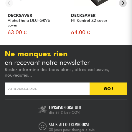
DECKSAVER
DECKSAVER
AlphaTheta DDJ-GRV6
NI Kontrol Z2 cover
cover
63.00 €
64.00 €
Ne manquez rien
en recevant notre newsletter
Restez informé·e des bons plans, offres exclusives,
nouveautés...
GO !
LIVRAISON GRATUITE
dès 89 €
(voir CGV)
SATISFAIT OU REMBOURSÉ
30 jours pour changer d’avis