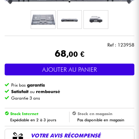
Casques
Micros & HF
DJ
Ref : 123958
68
,00 €
Sono
AJOUTER AU PANIER
Eclairage
Prix bas
garantis
Batteries & Percu
Satisfait
ou
remboursé
Garantie 3 ans
Vents
Stock Internet
Stock en magasin
Expédiable en 2 à 3 jours
Pas disponible en magasin
Violons & Quatuor
VOTRE AVIS RÉCOMPENSÉ
Eveil Musical