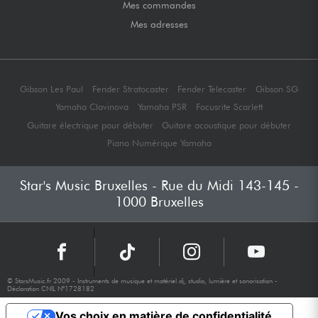
Mes commandes
Mes adresses
Gibson Les Paul
Fender Stratocaster
Fender Telecaster
Gibson SG
Yamaha Clavinova
Yamaha PSR
Focusrite Scarlett
Guitare électrique pour débuter
Guitare acoustique pour débuter
Piano Numérique Yamaha
Star's Music Bruxelles - Rue du Midi 143-145 -
1000 Bruxelles
© StarsMusic.fr 2009 - Instruments de musique et matériel dj, studio, lumière et sonorisation -
Déclaration CNIL N°1728182
Vos choix en matière de confidentialité