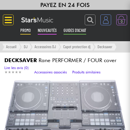
PAYEZ EN 24 FOIS
0
PROMO
NOUVEAUTÉS
GUIDES D'ACHAT
Langue
Accueil
DJ
Accessoires DJ
Capot protection dj
Decksaver
Guitares & Basses
DECKSAVER
Rane PERFORMER / FOUR cover
Lire les avis (0)
★
★
★
★
★
★
★
★
★
★
Accessoires associés
Produits similaires
Amplis & Effets
Claviers & Pianos
Synthés & Sampleurs
Home Studio