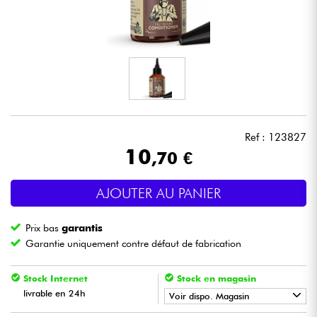
Casques
Micros & HF
DJ
Sono
Ref : 123827
10
,70 €
Eclairage
AJOUTER AU PANIER
Batteries & Percu
Prix bas
garantis
Vents
Garantie uniquement contre défaut de fabrication
Violons & Quatuor
Stock Internet
Stock en magasin
livrable en 24h
Voir dispo. Magasin
Eveil Musical