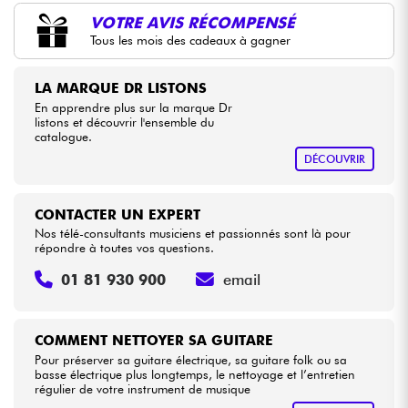
•
Star
'
S
Music
BORDEAUX
VOTRE AVIS RÉCOMPENSÉ
Tous les mois des cadeaux à gagner
Câbles & Access.
LA MARQUE DR LISTONS
HiFi
En apprendre plus sur la marque Dr
listons et découvrir l'ensemble du
catalogue.
Packs
DÉCOUVRIR
Voir nos marques
CONTACTER UN EXPERT
Nos télé-consultants musiciens et passionnés sont là pour
répondre à toutes vos questions.
01 81 930 900
email
COMMENT NETTOYER SA GUITARE
Pour préserver sa guitare électrique, sa guitare folk ou sa
basse électrique plus longtemps, le nettoyage et l’entretien
régulier de votre instrument de musique