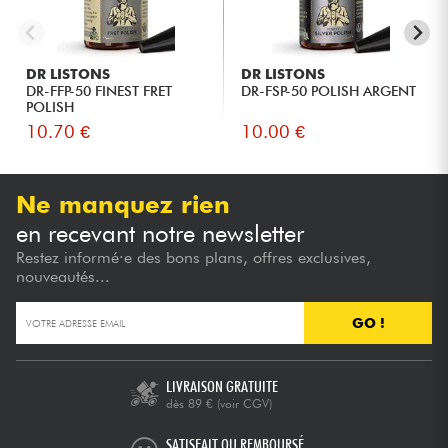
DR LISTONS
DR LISTONS
DR-FFP-50 FINEST FRET
DR-FSP-50 POLISH ARGENT
POLISH
10.70 €
10.00 €
Ne manquez rien
en recevant notre newsletter
Restez informé·e des bons plans, offres exclusives,
nouveautés...
GO !
LIVRAISON GRATUITE
dès 89 €
(voir CGV)
SATISFAIT OU REMBOURSÉ