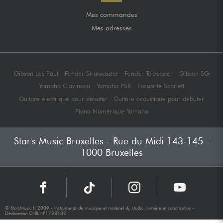
Mes commandes
Mes adresses
Gibson Les Paul
Fender Stratocaster
Fender Telecaster
Gibson SG
Yamaha Clavinova
Yamaha PSR
Focusrite Scarlett
Guitare électrique pour débuter
Guitare acoustique pour débuter
Piano Numérique Yamaha
Star's Music Bruxelles - Rue du Midi 143-145 -
1000 Bruxelles
© StarsMusic.fr 2009 - Instruments de musique et matériel dj, studio, lumière et sonorisation -
Déclaration CNIL N°1728182