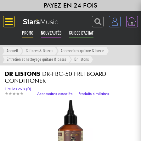
PAYEZ EN 24 FOIS
0
PROMO
NOUVEAUTÉS
GUIDES D'ACHAT
Langue
Accueil
Guitares & Basses
Accessoires guitare & basse
Entretien et nettoyage guitare & basse
Dr listons
Guitares & Basses
DR LISTONS
DR-FBC-50 FRETBOARD
CONDITIONER
Amplis & Effets
Lire les avis (0)
★
★
★
★
★
★
★
★
★
★
Accessoires associés
Produits similaires
Claviers & Pianos
Synthés & Sampleurs
Home Studio