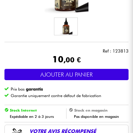
Casques
Micros & HF
DJ
Ref : 123813
Sono
10
,00 €
Eclairage
AJOUTER AU PANIER
Batteries & Percu
Prix bas
garantis
Garantie uniquement contre défaut de fabrication
Vents
Stock Internet
Stock en magasin
Violons & Quatuor
Expédiable en 2 à 3 jours
Pas disponible en magasin
VOTRE AVIS RÉCOMPENSÉ
Eveil Musical