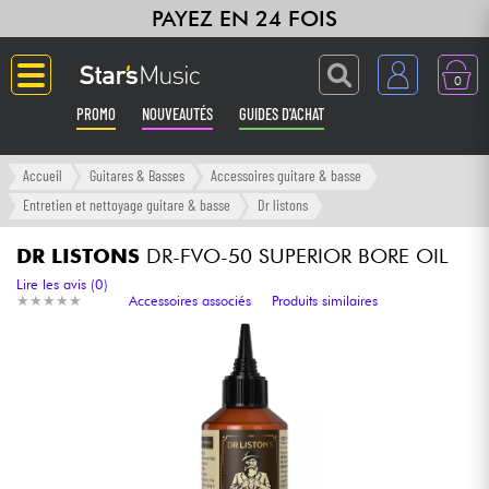
PAYEZ EN 24 FOIS
0
PROMO
NOUVEAUTÉS
GUIDES D'ACHAT
Langue
Accueil
Guitares & Basses
Accessoires guitare & basse
Entretien et nettoyage guitare & basse
Dr listons
Guitares & Basses
DR LISTONS
DR-FVO-50 SUPERIOR BORE OIL
Amplis & Effets
Lire les avis (0)
★
★
★
★
★
★
★
★
★
★
Accessoires associés
Produits similaires
Claviers & Pianos
Synthés & Sampleurs
Home Studio