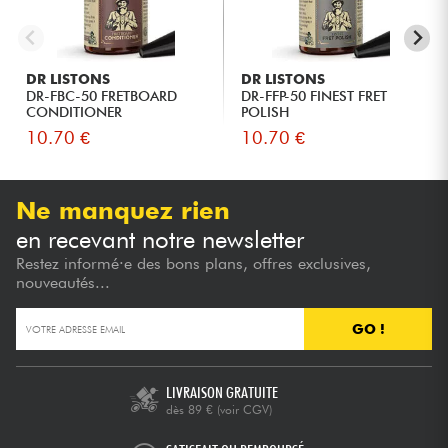
DR LISTONS
DR LISTONS
DR-FBC-50 FRETBOARD
DR-FFP-50 FINEST FRET
CONDITIONER
POLISH
10.70 €
10.70 €
Ne manquez rien
en recevant notre newsletter
Restez informé·e des bons plans, offres exclusives,
nouveautés...
GO !
LIVRAISON GRATUITE
dès 89 €
(voir CGV)