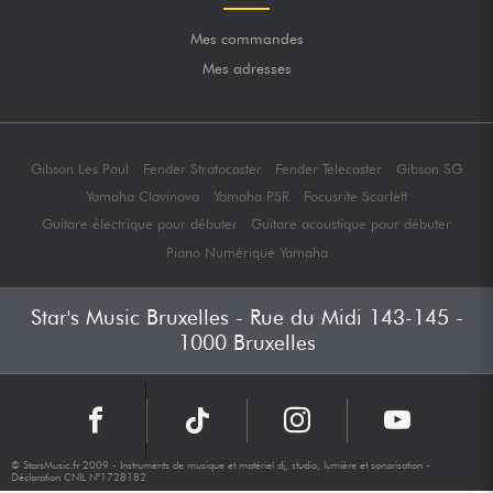
Mes commandes
Mes adresses
Gibson Les Paul
Fender Stratocaster
Fender Telecaster
Gibson SG
Yamaha Clavinova
Yamaha PSR
Focusrite Scarlett
Guitare électrique pour débuter
Guitare acoustique pour débuter
Piano Numérique Yamaha
Star's Music Bruxelles - Rue du Midi 143-145 -
1000 Bruxelles
© StarsMusic.fr 2009 - Instruments de musique et matériel dj, studio, lumière et sonorisation -
Déclaration CNIL N°1728182