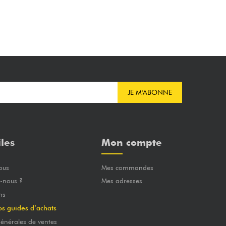
JE M'ABONNE
iles
Mon compte
ous
Mes commandes
-nous ?
Mes adresses
ns
os guides d’achats
énérales de ventes