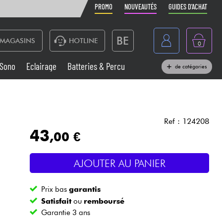
PROMO
NOUVEAUTÉS
GUIDES D'ACHAT
BE
MAGASINS
HOTLINE
0
France
Sono
Eclairage
Batteries & Percu
de catégories
België
Claviers & Pianos
España
Casques
Deutschland
Ref : 124208
43
,00 €
Nederland
Sono
English
AJOUTER AU PANIER
Vents
Prix bas
garantis
Câbles & Access.
Satisfait
ou
remboursé
Garantie 3 ans