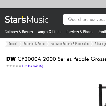
Guitares & Basses
Amplis & Effets
Claviers & Pianos
Synt
Vents
Guitares & Basses
Accueil
Batteries & Percu
Hardware Batterie & Percussion
Pédale g
Synthés & Sampleurs
DW
CP2000A 2000 Series Pedale Grosse
★
★
★
★
★
★
★
★
★
★
Lire les avis (0)
Micros & HF
Eclairage
Violons & Quatuor