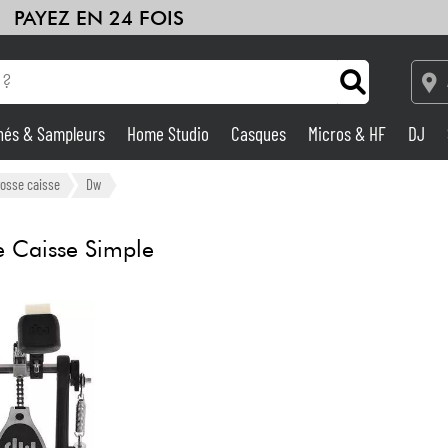
PAYEZ EN 24 FOIS
hés & Sampleurs
Home Studio
Casques
Micros & HF
DJ
Amplis & Effets
rosse caisse
Dw
Home Studio
 Caisse Simple
DJ
Batteries & Percu
Eveil Musical