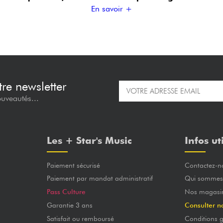
En savoir +
re newsletter
ouveautés...
Les + Star's Music
Infos ut
Paiement sécurisé
Contactez-n
Paiement par mandat administratif
Qui sommes
Pass Culture
Nos magasi
Garantie 3 ans
Consulter n
Satisfait ou remboursé
Conditions g