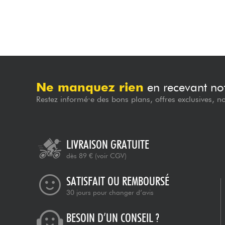
Ne manquez rien
en recevant not
Restez informé·e des bons plans, offres exclusives, n
LIVRAISON GRATUITE
dès 89 €
(voir CGV)
SATISFAIT OU REMBOURSÉ
30 jours pour changer d’avis
BESOIN D’UN CONSEIL ?