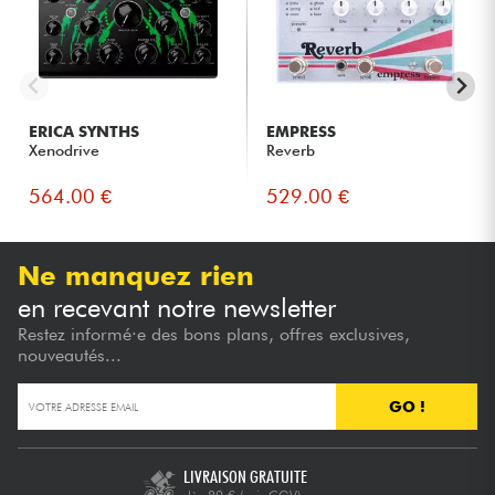
ERICA SYNTHS
EMPRESS
Xenodrive
Reverb
564.00 €
529.00 €
Ne manquez rien
en recevant notre newsletter
Restez informé·e des bons plans, offres exclusives,
nouveautés...
GO !
LIVRAISON GRATUITE