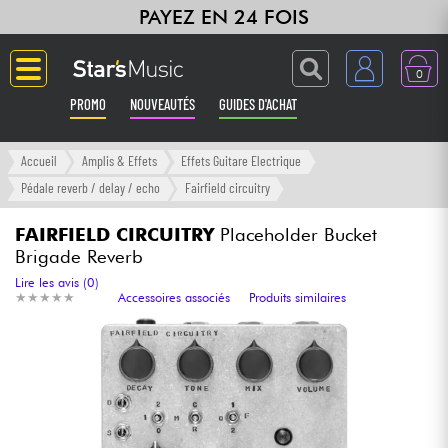
PAYEZ EN 24 FOIS
0
PROMO
NOUVEAUTÉS
GUIDES D'ACHAT
Langue
Accueil
Amplis & Effets
Effets Guitare Electrique
Pédale reverb / delay / echo
Fairfield circuitry
Guitares & Basses
FAIRFIELD CIRCUITRY
Placeholder Bucket
Brigade Reverb
Amplis & Effets
Lire les avis (0)
★
★
★
★
★
★
★
★
★
★
Accessoires associés
Produits similaires
Claviers & Pianos
Synthés & Sampleurs
Home Studio