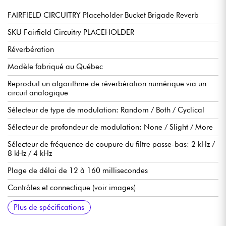
FAIRFIELD CIRCUITRY Placeholder Bucket Brigade Reverb
SKU Fairfield Circuitry PLACEHOLDER
Réverbération
Modèle fabriqué au Québec
Reproduit un algorithme de réverbération numérique via un
circuit analogique
Sélecteur de type de modulation: Random / Both / Cyclical
Sélecteur de profondeur de modulation: None / Slight / More
Sélecteur de fréquence de coupure du filtre passe-bas: 2 kHz /
8 kHz / 4 kHz
Plage de délai de 12 à 160 millisecondes
Contrôles et connectique (voir images)
Interrupteur true bypass
Fonctionne avec adaptateur régulé 9-volt DC (centre négatif)
Consommation de courant 80 mA
119 x 97 x 48 mm
0.362 kg
Manuel en anglais (https://tinyurl.com/hu6xm4tv)
Plus de spécifications
optionnel