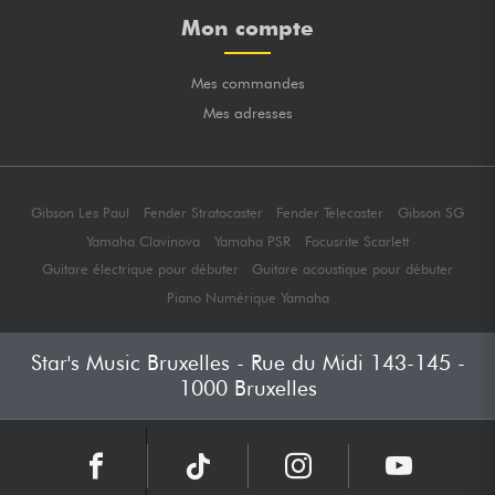
Mon compte
Mes commandes
Mes adresses
Gibson Les Paul
Fender Stratocaster
Fender Telecaster
Gibson SG
Yamaha Clavinova
Yamaha PSR
Focusrite Scarlett
Guitare électrique pour débuter
Guitare acoustique pour débuter
Piano Numérique Yamaha
Star's Music Bruxelles - Rue du Midi 143-145 -
1000 Bruxelles