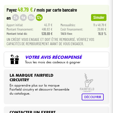
•
LA PÉDALE BY
Star
'
S
Music
48.79 €
Payez
/ mois
par carte bancaire
•
Câbles & Access.
Star
'
S
Music
PARIS
3x
4x
10x
12x
en
Simuler
Apport initial:
45.17 €
Mensualités:
11 x 48.79 €
HiFi
Montant financement:
496.83 €
Coût financement:
39.86 €
Montant total dù:
536.69 €
TAEG fixe:
16.9 %
Packs
UN CRÉDIT VOUS ENGAGE ET DOIT ÊTRE REMBOURSÉ. VÉRIFIEZ VOS
CAPACITÉS DE REMBOURSEMENT AVANT DE VOUS ENGAGER.
Voir nos marques
VOTRE AVIS RÉCOMPENSÉ
Tous les mois des cadeaux à gagner
LA MARQUE FAIRFIELD
CIRCUITRY
En apprendre plus sur la marque
Fairfield circuitry et découvrir l'ensemble
du catalogue.
DÉCOUVRIR
CONTACTER UN EXPERT