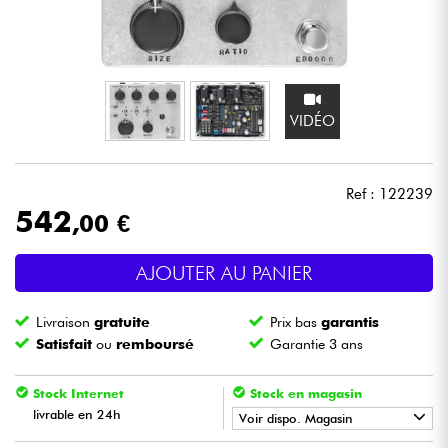
Casques
Micros & HF
VIDÉO
DJ
Sono
Ref : 122239
542
,00 €
Eclairage
AJOUTER AU PANIER
Batteries & Percu
Livraison
gratuite
Prix bas
garantis
Vents
Satisfait
ou
remboursé
Garantie 3 ans
Violons & Quatuor
Stock Internet
Stock en magasin
livrable en 24h
Voir dispo. Magasin
Eveil Musical