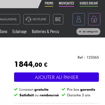
PROMO
NOUVEAUTÉS
GUIDES D'ACHAT
BE
MAGASINS
HOTLINE
0
France
Sono
Eclairage
Batteries & Percu
de catégories
België
Claviers & Pianos
España
Casques
Deutschland
Ref : 123365
1844
,00 €
Nederland
Sono
English
AJOUTER AU PANIER
Vents
Livraison
gratuite
Prix bas
garantis
Câbles & Access.
Satisfait
ou
remboursé
Garantie 3 ans