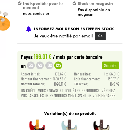
Indisponible pour le
Stock en magasin
moment
Pas disponible en
nous contacter
magasin
INFORMEZ MOI DE SON ENTREE EN STOCK
Je veux être notifié par email
Go
166.01 €
Payez
/ mois
par carte bancaire
3x
4x
10x
12x
en
Simuler
Apport initial:
153.67 €
Mensualités:
11 x 166.01 €
Montant financement:
1690.33 €
Coût financement:
135.78 €
Montant total dù:
1826.11 €
TAEG fixe:
16.9 %
UN CRÉDIT VOUS ENGAGE ET DOIT ÊTRE REMBOURSÉ. VÉRIFIEZ
VOS CAPACITÉS DE REMBOURSEMENT AVANT DE VOUS ENGAGER.
Variation(s) de ce produit.