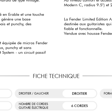
ibrato de type vintage.
Au niveau confort et access
Modern C, radius 9.5") et 
é en Erable et une touche
ui génère une base
La Fender Limited Edition A
ais et punchy, des
destinée aux guitaristes qu
fiable et fonctionnelle.
Vendue avec housse Fende
est équipée de micros Fender
ux, punchy et sans
 System - un circuit passif
FICHE TECHNIQUE
DROITIER
DROITIER / GAUCHER
FORM
NOMBRE DE CORDES
6 CORDES
GUITARE ÉLECTRIQUE