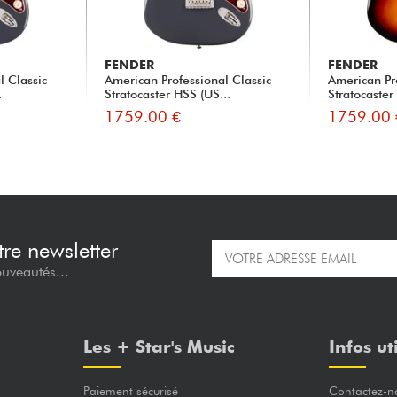
FENDER
FENDER
l Classic
American Professional Classic
American Pr
.
Stratocaster HSS (US...
Stratocaster
1759.00 €
1759.00 
re newsletter
ouveautés...
Les + Star's Music
Infos ut
Paiement sécurisé
Contactez-n