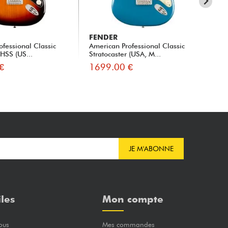
FENDER
FE
ofessional Classic
American Professional Classic
Ame
 HSS (US...
Stratocaster (USA, M...
Str
€
1699.00 €
19
JE M'ABONNE
iles
Mon compte
ous
Mes commandes