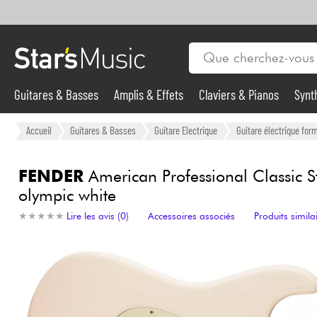
Guitares & Basses
Amplis & Effets
Claviers & Pianos
Synt
Vents
Guitares & Basses
Accueil
Guitares & Basses
Guitare Electrique
Guitare électrique form
Synthés & Sampleurs
FENDER
American Professional Classic St
olympic white
Micros & HF
★
★
★
★
★
★
★
★
★
★
Lire les avis (0)
Accessoires associés
Produits simila
Eclairage
Violons & Quatuor