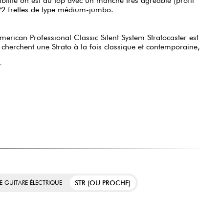
ibilité on est au top avec un manche très agréable (profil
22 frettes de type médium-jumbo.
merican Professional Classic Silent System Stratocaster est
i cherchent une Strato à la fois classique et contemporaine,
r
STR (OU PROCHE)
E GUITARE ÉLECTRIQUE