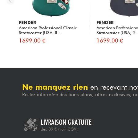
FENDER
FENDER
American Professional Classic
American Professiona
Stratocaster (USA, R...
Stratocaster (USA, R..
1699.00 €
1699.00 €
Ne manquez rien
en recevant not
Restez informé·e des bons plans, offres exclusives, n
LIVRAISON GRATUITE
dès 89 €
(voir CGV)