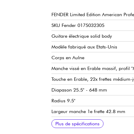
FENDER Limited Edition American Profes
SKU Fender 0175032305
Guitare électrique solid body
Modèle fabriqué aux Etats-Unis
Corps en Aulne
Manche vissé en Erable massif, profil 
Touche en Erable, 22x frettes médium
Diapason 25.5" - 648 mm
Radius 9.5"
Largeur manche 1e frette 42.8 mm
Micros simple-bobinage Fender Coastlin
Circuit Fender passif Silent System
Master Volume
Tonalité 1 (micros manche et central)
Tonalité 2 avec circuit Greasebucket (m
Sélecteur micros 5x positions
Vibrato traditionnel Fender 6-Saddle V
Mécaniques Fender Deluxe ClassicGea
Sillet en os synthétique
Finition corps brillant
Finition manche satin
Vendue avec housse Fender Deluxe
Tirants de cordes recommandées (acco
Plus de spécifications