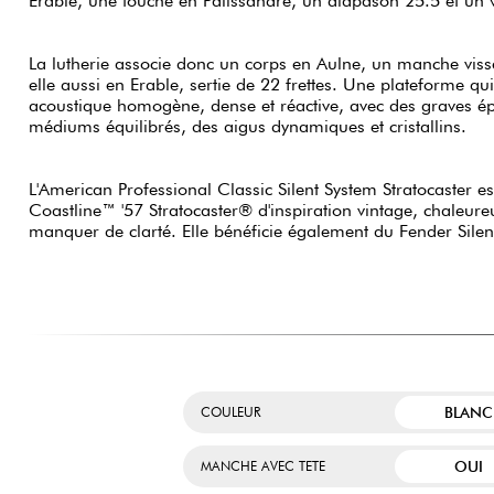
Erable, une touche en Palissandre, un diapason 25.5 et un v
La lutherie associe donc un corps en Aulne, un manche viss
elle aussi en Erable, sertie de 22 frettes. Une plateforme q
acoustique homogène, dense et réactive, avec des graves ép
médiums équilibrés, des aigus dynamiques et cristallins.
L'American Professional Classic Silent System Stratocaster 
Coastline™ '57 Stratocaster® d'inspiration vintage, chaleure
manquer de clarté. Elle bénéficie également du Fender Silent
BLANC
COULEUR
OUI
MANCHE AVEC TETE