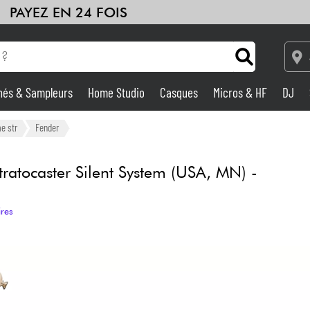
PAYEZ EN 24 FOIS
hés & Sampleurs
Home Studio
Casques
Micros & HF
DJ
Amplis & Effets
e str
Fender
Home Studio
ratocaster Silent System (USA, MN) -
DJ
ires
Batteries & Percu
Eveil Musical