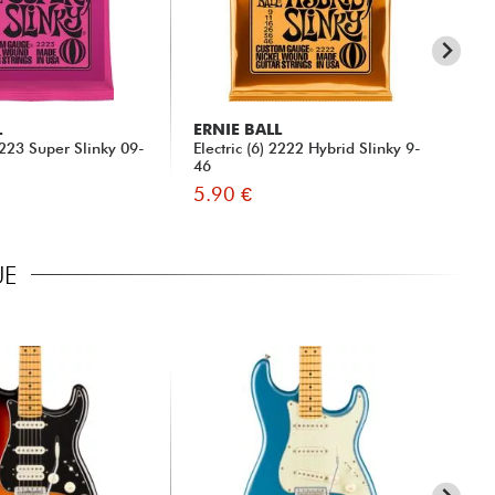
L
ERNIE BALL
X-
 2223 Super Slinky 09-
Electric (6) 2222 Hybrid Slinky 9-
X2
46
Jac
5.90 €
19
UE