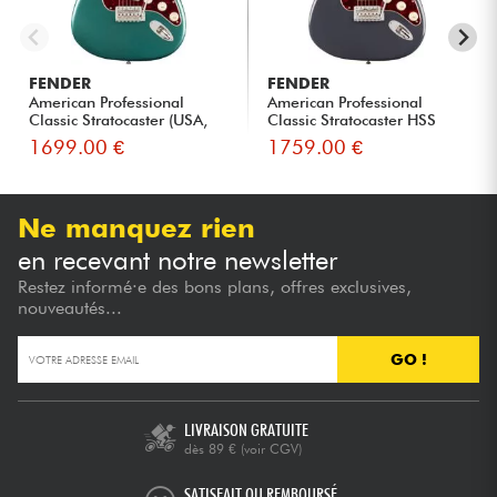
FENDER
FENDER
American Professional
American Professional
Classic Stratocaster (USA,
Classic Stratocaster HSS
R...
(US...
1699.00 €
1759.00 €
Ne manquez rien
en recevant notre newsletter
Restez informé·e des bons plans, offres exclusives,
nouveautés...
GO !
LIVRAISON GRATUITE
dès 89 €
(voir CGV)
SATISFAIT OU REMBOURSÉ