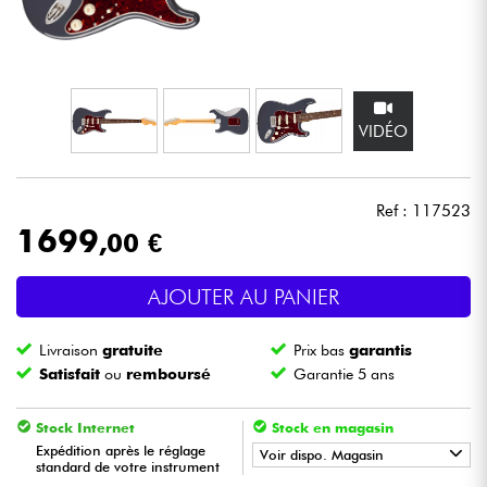
Casques
Micros & HF
VIDÉO
DJ
Sono
Ref : 117523
1699
,00 €
Eclairage
AJOUTER AU PANIER
Batteries & Percu
Livraison
gratuite
Prix bas
garantis
Vents
Satisfait
ou
remboursé
Garantie 5 ans
Violons & Quatuor
Stock Internet
Stock en magasin
Expédition après le réglage
Voir dispo. Magasin
standard de votre instrument
Eveil Musical