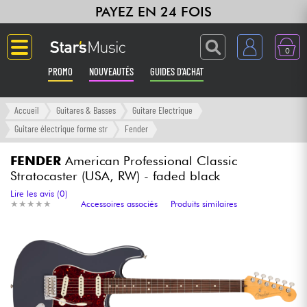
PAYEZ EN 24 FOIS
0
PROMO
NOUVEAUTÉS
GUIDES D'ACHAT
Langue
Accueil
Guitares & Basses
Guitare Electrique
Guitare électrique forme str
Fender
Guitares & Basses
FENDER
American Professional Classic
Stratocaster (USA, RW) - faded black
Amplis & Effets
Lire les avis (0)
★
★
★
★
★
★
★
★
★
★
Accessoires associés
Produits similaires
Claviers & Pianos
Synthés & Sampleurs
Home Studio