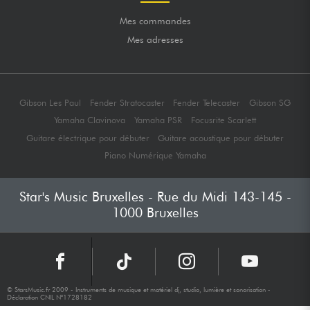
Mes commandes
Mes adresses
Gibson Les Paul
Fender Stratocaster
Fender Telecaster
Gibson SG
Yamaha Clavinova
Yamaha PSR
Focusrite Scarlett
Guitare électrique pour débuter
Guitare acoustique pour débuter
Piano Numérique Yamaha
Star's Music Bruxelles - Rue du Midi 143-145 -
1000 Bruxelles
© StarsMusic.fr 2009 - Instruments de musique et matériel dj, studio, lumière et sonorisation -
Déclaration CNIL N°1728182