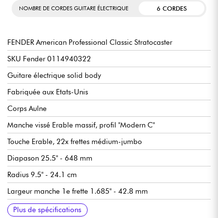
6 CORDES
NOMBRE DE CORDES GUITARE ÉLECTRIQUE
FENDER American Professional Classic Stratocaster
SKU Fender 0114940322
Guitare électrique solid body
Fabriquée aux Etats-Unis
Corps Aulne
Manche vissé Erable massif, profil "Modern C"
Touche Erable, 22x frettes médium-jumbo
Diapason 25.5" - 648 mm
Radius 9.5" - 24.1 cm
Largeur manche 1e frette 1.685" - 42.8 mm
Micros simple-bobinage Fender Coastline® '57 Single-Coil
Master Volume
Tone 1 (manche/milieu)
Tone 2. Greasebucket™ Tone Circuit (chevalet)
Sélecteur micros 5x positions
Chevalet/vibrato Fender 6-Saddle Vintage-Style Synchronized
Mécaniques Fender® ClassicGear™ Staggered, bain d'huile et
Sillet en os synthétique
Finition corps brillant
Finition manche brillant
Vendue avec housse Fender Deluxe Gig Bag
Plus de spécifications
Stratocaster
Tremolo
étagées