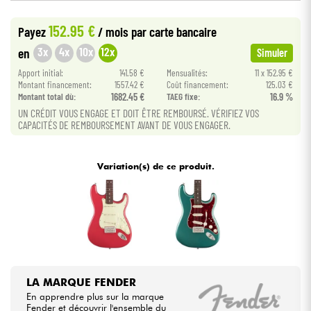
•
Star
'
S
Music
BRUGES
152.95 €
Payez
/ mois
par carte bancaire
•
Câbles & Access.
Star
'
S
Music
BRUXELLES
3x
4x
10x
12x
en
Simuler
•
Star
'
S
Music
PARIS
HiFi
Apport initial:
141.58 €
Mensualités:
11 x 152.95 €
Montant financement:
1557.42 €
Coût financement:
125.03 €
Montant total dù:
1682.45 €
TAEG fixe:
16.9 %
Packs
UN CRÉDIT VOUS ENGAGE ET DOIT ÊTRE REMBOURSÉ. VÉRIFIEZ VOS
CAPACITÉS DE REMBOURSEMENT AVANT DE VOUS ENGAGER.
Voir nos marques
Variation(s) de ce produit.
LA MARQUE FENDER
En apprendre plus sur la marque
Fender et découvrir l'ensemble du