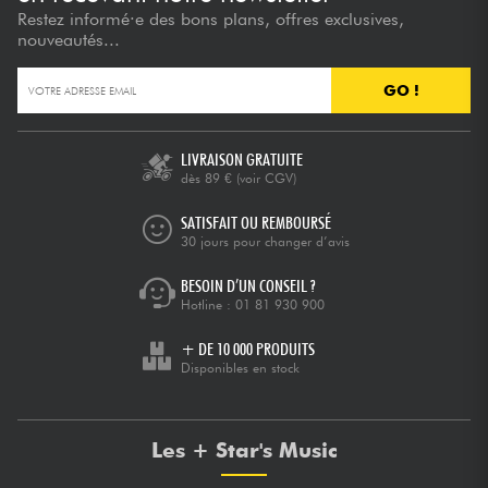
Restez informé·e des bons plans, offres exclusives,
nouveautés...
GO !
LIVRAISON GRATUITE
dès 89 €
(voir CGV)
SATISFAIT OU REMBOURSÉ
30 jours pour changer d’avis
BESOIN D’UN CONSEIL ?
Hotline :
01 81 930 900
+ DE 10 000 PRODUITS
Disponibles en stock
Les + Star's Music