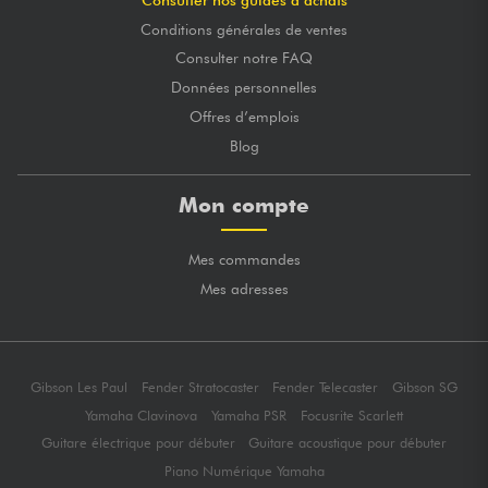
Conditions générales de ventes
Consulter notre FAQ
Données personnelles
Offres d’emplois
Blog
Mon compte
Mes commandes
Mes adresses
Gibson Les Paul
Fender Stratocaster
Fender Telecaster
Gibson SG
Yamaha Clavinova
Yamaha PSR
Focusrite Scarlett
Guitare électrique pour débuter
Guitare acoustique pour débuter
Piano Numérique Yamaha