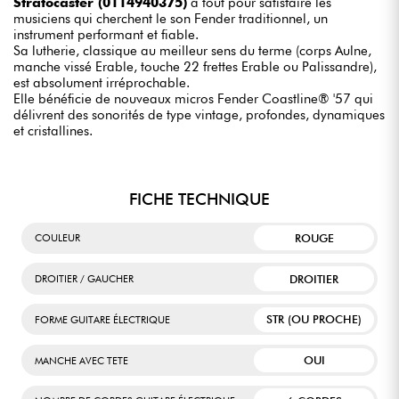
Stratocaster (0114940375)
a tout pour satisfaire les
musiciens qui cherchent le son Fender traditionnel, un
instrument performant et fiable.
Sa lutherie, classique au meilleur sens du terme (corps Aulne,
manche vissé Erable, touche 22 frettes Erable ou Palissandre),
est absolument irréprochable.
Elle bénéficie de nouveaux micros Fender Coastline® '57 qui
délivrent des sonorités de type vintage, profondes, dynamiques
et cristallines.
FICHE TECHNIQUE
ROUGE
COULEUR
DROITIER
DROITIER / GAUCHER
STR (OU PROCHE)
FORME GUITARE ÉLECTRIQUE
OUI
MANCHE AVEC TETE