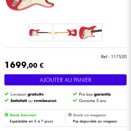
Casques
Micros & HF
DJ
Sono
Ref : 117520
1699
,00 €
Eclairage
AJOUTER AU PANIER
Batteries & Percu
Livraison
gratuite
Prix bas
garantis
Vents
Satisfait
ou
remboursé
Garantie 5 ans
Violons & Quatuor
Stock Internet
Stock en magasin
Expédiable en 5 à 7 jours
Pas disponible en magasin
Eveil Musical