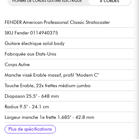
6 CORDES
NOMBRE DE CORDES GUITARE ÉLECTRIQUE
FENDER American Professional Classic Stratocaster
SKU Fender 0114940375
Guitare électrique solid body
Fabriquée aux Etats-Unis
Corps Aulne
Manche vissé Erable massif, profil "Modern C"
Touche Erable, 22x frettes médium-jumbo
Diapason 25.5" - 648 mm
Radius 9.5" - 24.1 cm
Largeur manche 1e frette 1.685" - 42.8 mm
Micros simple-bobinage Fender Coastline® '57 Single-Coil
Master Volume
Tone 1 (manche/milieu)
Tone 2. Greasebucket™ Tone Circuit (chevalet)
Sélecteur micros 5x positions
Chevalet/vibrato Fender 6-Saddle Vintage-Style Synchronized
Mécaniques Fender® ClassicGear™ Staggered, bain d'huile et
Sillet en os synthétique
Finition corps brillant
Finition manche brillant
Vendue avec housse Fender Deluxe Gig Bag
Plus de spécifications
Stratocaster
Tremolo
étagées