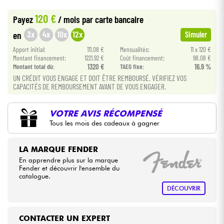
•
Star
'
S
Music
BRUXELLES
120 €
Payez
/ mois
par carte bancaire
•
Câbles & Access.
Star
'
S
Music
LILLE
3x
4x
10x
12x
en
Simuler
•
Apport initial:
111.08 €
Mensualités:
11 x 120 €
Star
'
S
Music
LYON
HiFi
Montant financement:
1221.92 €
Coût financement:
98.08 €
Montant total dù:
1320 €
TAEG fixe:
16.9 %
Packs
UN CRÉDIT VOUS ENGAGE ET DOIT ÊTRE REMBOURSÉ. VÉRIFIEZ VOS
CAPACITÉS DE REMBOURSEMENT AVANT DE VOUS ENGAGER.
Voir nos marques
VOTRE AVIS RÉCOMPENSÉ
Tous les mois des cadeaux à gagner
LA MARQUE FENDER
En apprendre plus sur la marque
Fender et découvrir l'ensemble du
catalogue.
DÉCOUVRIR
CONTACTER UN EXPERT