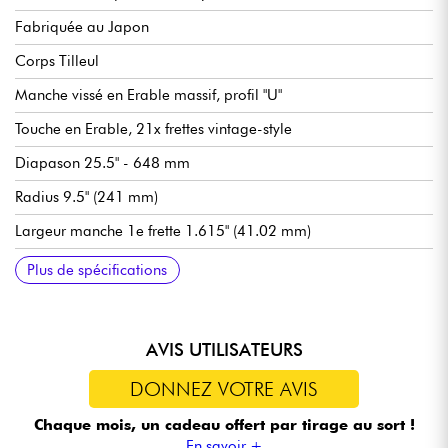
Fabriquée au Japon
Corps Tilleul
Manche vissé en Erable massif, profil "U"
Touche en Erable, 21x frettes vintage-style
Diapason 25.5" - 648 mm
Radius 9.5" (241 mm)
Largeur manche 1e frette 1.615" (41.02 mm)
Micros simple-bobinage Fender Custom Shop Texas Special
Volume général
Tonalité générale
Sélecteur micros 3-positions
Chevalet fixe Fender 3-Saddle Vintage Style Tele® with
Mécaniques Fender vintage-style
Sillet en os
Finition caisse/manche polyester brillant
Housse Fender incluse
Tirants de cordes recommandées (accordage standard) : 9.42,
Plus de spécifications
Threaded Steel Saddles
9.46
AVIS UTILISATEURS
DONNEZ VOTRE AVIS
Chaque mois, un cadeau offert
par tirage au sort !
En savoir +