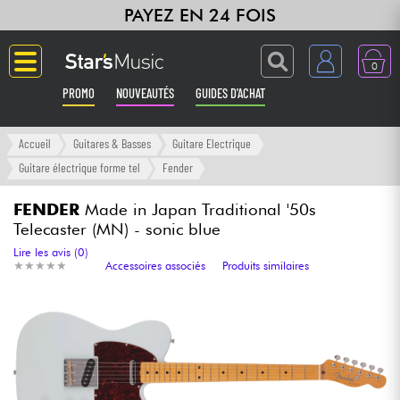
PAYEZ EN 24 FOIS
0
PROMO
NOUVEAUTÉS
GUIDES D'ACHAT
Langue
Accueil
Guitares & Basses
Guitare Electrique
Guitare électrique forme tel
Fender
Guitares & Basses
FENDER
Made in Japan Traditional '50s
Telecaster (MN) - sonic blue
Amplis & Effets
Lire les avis (0)
★
★
★
★
★
★
★
★
★
★
Accessoires associés
Produits similaires
Claviers & Pianos
Synthés & Sampleurs
Home Studio