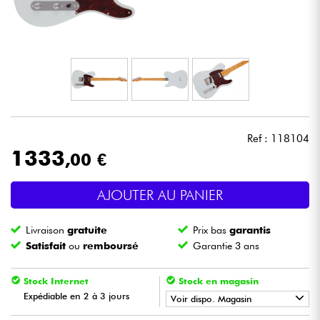
Casques
Micros & HF
DJ
Sono
Ref : 118104
1333
,00 €
Eclairage
AJOUTER AU PANIER
Batteries & Percu
Livraison
gratuite
Prix bas
garantis
Vents
Satisfait
ou
remboursé
Garantie 3 ans
Violons & Quatuor
Stock Internet
Stock en magasin
Expédiable en 2 à 3 jours
Voir dispo. Magasin
Eveil Musical