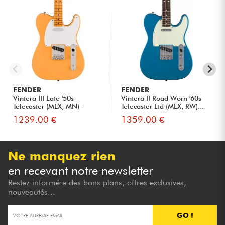
FENDER
FENDER
Vintera III Late '50s
Vintera II Road Worn '60s
Telecaster (MEX, MN) -
Telecaster Ltd (MEX, RW)...
butte...
1239.00 €
1359.00 €
Ne manquez rien
en recevant notre newsletter
Restez informé·e des bons plans, offres exclusives,
nouveautés...
GO !