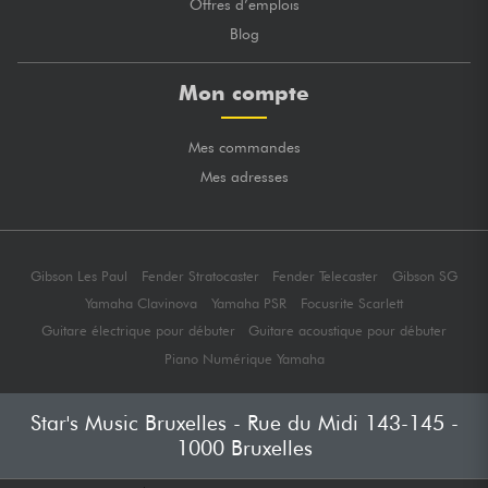
Offres d’emplois
Blog
Mon compte
Mes commandes
Mes adresses
Gibson Les Paul
Fender Stratocaster
Fender Telecaster
Gibson SG
Yamaha Clavinova
Yamaha PSR
Focusrite Scarlett
Guitare électrique pour débuter
Guitare acoustique pour débuter
Piano Numérique Yamaha
Star's Music Bruxelles - Rue du Midi 143-145 -
1000 Bruxelles