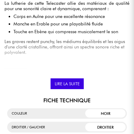
La lutherie de cette Telecaster allie des matériaux de qualité
pour une sonorité claire et dynamique, comprenant :
Corps en Aulne pour une excellente résonance
Manche en Erable pour une playabilité fluide
Touche en Ebène qui compresse musicalement le son
Les graves restent punchy, les médiums équilibrés et les aigus
d'une clarté cristalline, offrant ainsi un spectre sonore riche et
polyvalent.
DES CARACTÉRISTIQUES MODERNES POUR DES
PERFORMANCES PUISSANTES
LIRE LA SUITE
Cette guitare est équipée d'une touche en Ebène sertie de 22
frettes jumbo et d'un profil de manche "Thin C" pour un confort
FICHE TECHNIQUE
de jeu optimal. Son radius moderne de 12 pouces, conjugué à
un duo de micros double-bobinage
Fender Player II
NOIR
COULEUR
Modified Humbucker
, permet de produire des sonorités
puissantes et adaptées aux genres Hard-Rock et Metal. De
plus, le vibrato double-blocage
Floyd Rose Special
offre une
DROITIER
DROITIER / GAUCHER
stabilité exceptionnelle pour les bends et les techniques de jeu