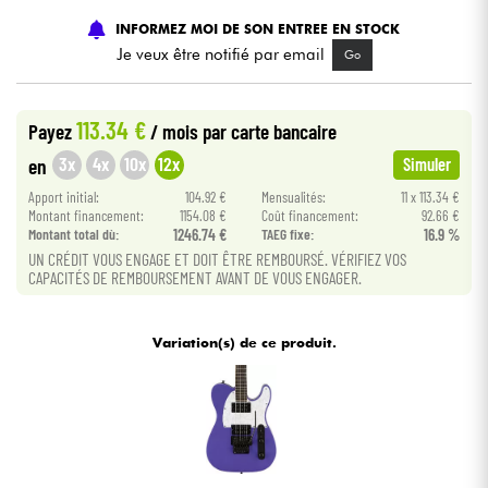
INFORMEZ MOI DE SON ENTREE EN STOCK
Câbles & Access.
Je veux être notifié par email
Go
HiFi
113.34 €
Payez
/ mois
par carte bancaire
3x
4x
10x
12x
en
Simuler
Packs
Apport initial:
104.92 €
Mensualités:
11 x 113.34 €
Montant financement:
1154.08 €
Coût financement:
92.66 €
Voir nos marques
Montant total dù:
1246.74 €
TAEG fixe:
16.9 %
UN CRÉDIT VOUS ENGAGE ET DOIT ÊTRE REMBOURSÉ. VÉRIFIEZ VOS
CAPACITÉS DE REMBOURSEMENT AVANT DE VOUS ENGAGER.
Variation(s) de ce produit.