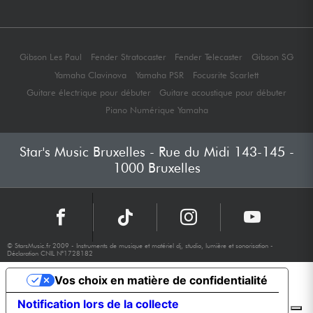
Gibson Les Paul
Fender Stratocaster
Fender Telecaster
Gibson SG
Yamaha Clavinova
Yamaha PSR
Focusrite Scarlett
Guitare électrique pour débuter
Guitare acoustique pour débuter
Piano Numérique Yamaha
Star's Music Bruxelles - Rue du Midi 143-145 -
1000 Bruxelles
© StarsMusic.fr 2009 - Instruments de musique et matériel dj, studio, lumière et sonorisation -
Déclaration CNIL N°1728182
Vos choix en matière de confidentialité
Notification lors de la collecte