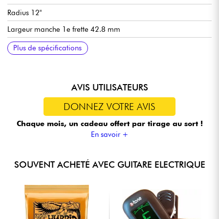
Radius 12"
Largeur manche 1e frette 42.8 mm
Micros double-bobinage Fender Player II Modified Humbucker
Master Volume
Master Tone
Sélecteur micros 5x positions
Vibrato double-blocage Floyd Rose Special
Mécaniques Fender Standard Cast/Sealed
Sillet en os synthétique
Finition corps brillant
Finition manche satin
Vendue avec housse Fender
Tirants de cordes recommandées (accordage standard) : 9.42,
Plus de spécifications
9.46
AVIS UTILISATEURS
DONNEZ VOTRE AVIS
Chaque mois, un cadeau offert
par tirage au sort !
En savoir +
SOUVENT ACHETÉ AVEC GUITARE ELECTRIQUE