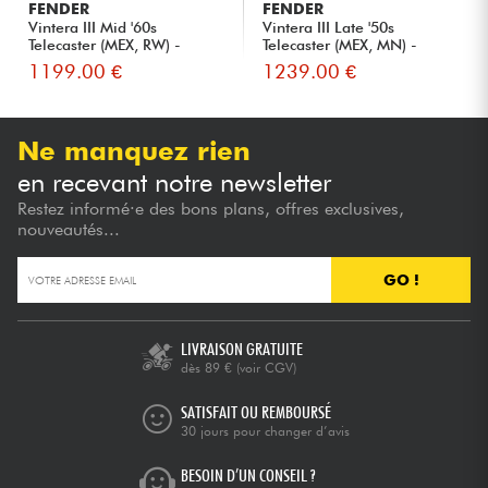
FENDER
FENDER
Vintera III Mid '60s
Vintera III Late '50s
Telecaster (MEX, RW) -
Telecaster (MEX, MN) -
vintag...
butte...
1199.00 €
1239.00 €
Ne manquez rien
en recevant notre newsletter
Restez informé·e des bons plans, offres exclusives,
nouveautés...
GO !
LIVRAISON GRATUITE
dès 89 €
(voir CGV)
SATISFAIT OU REMBOURSÉ
30 jours pour changer d’avis
BESOIN D’UN CONSEIL ?