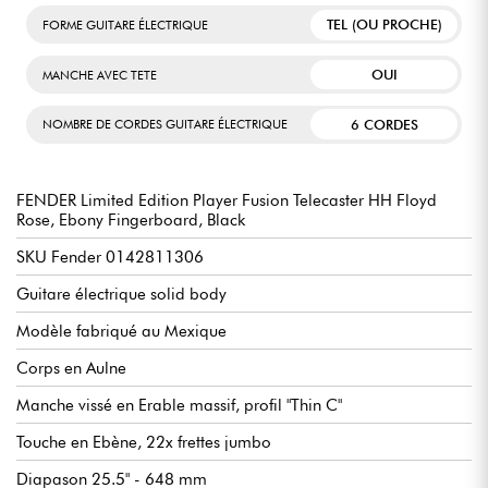
agressives.
TEL (OU PROCHE)
FORME GUITARE ÉLECTRIQUE
OUI
MANCHE AVEC TETE
INCLUS AVEC LA GUITARE
6 CORDES
NOMBRE DE CORDES GUITARE ÉLECTRIQUE
La FENDER Limited Edition Player Fusion Telecaster est vendue
avec une housse Fender, garantissant ainsi une protection
optimale lors de vos déplacements.
FENDER Limited Edition Player Fusion Telecaster HH Floyd
Rose, Ebony Fingerboard, Black
SKU Fender 0142811306
Guitare électrique solid body
Modèle fabriqué au Mexique
Corps en Aulne
Manche vissé en Erable massif, profil "Thin C"
Touche en Ebène, 22x frettes jumbo
Diapason 25.5" - 648 mm