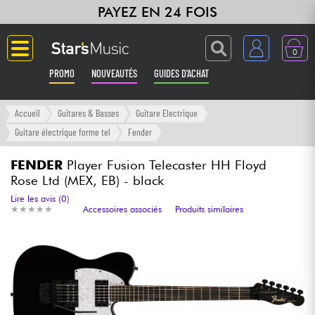
PAYEZ EN 24 FOIS
0
PROMO
NOUVEAUTÉS
GUIDES D'ACHAT
Langue
Accueil
Guitares & Basses
Guitare Electrique
Guitare électrique forme tel
Fender
Guitares & Basses
FENDER
Player Fusion Telecaster HH Floyd
Rose Ltd (MEX, EB) - black
Amplis & Effets
Lire les avis (0)
★
★
★
★
★
★
★
★
★
★
Accessoires associés
Produits similaires
Claviers & Pianos
Synthés & Sampleurs
Home Studio