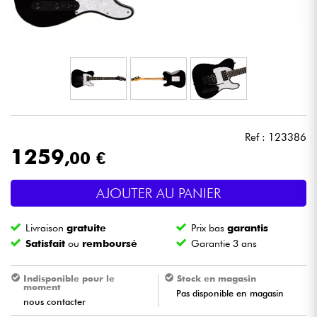
Casques
Micros & HF
DJ
Sono
Ref : 123386
1259
,00 €
Eclairage
AJOUTER AU PANIER
Batteries & Percu
Livraison
gratuite
Prix bas
garantis
Vents
Satisfait
ou
remboursé
Garantie 3 ans
Violons & Quatuor
Indisponible pour le
Stock en magasin
moment
Pas disponible en magasin
nous contacter
Eveil Musical