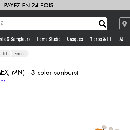
PAYEZ EN 24 FOIS
hés & Sampleurs
Home Studio
Casques
Micros & HF
DJ
Amplis & Effets
e tel
Fender
Home Studio
MEX, MN) - 3-color sunburst
ires
DJ
Batteries & Percu
Eveil Musical