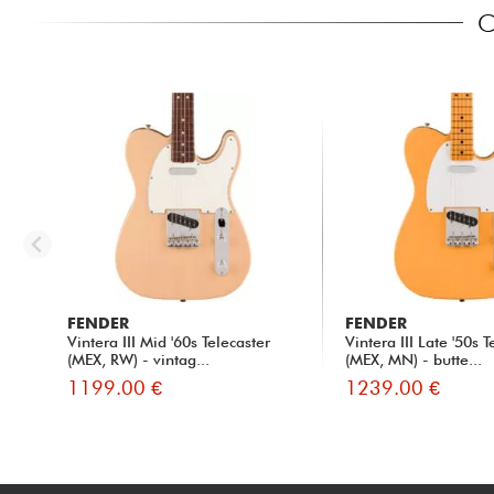
C
FENDER
FENDER
Vintera III Mid '60s Telecaster
Vintera III Late '50s T
(MEX, RW) - vintag...
(MEX, MN) - butte...
1199.00 €
1239.00 €