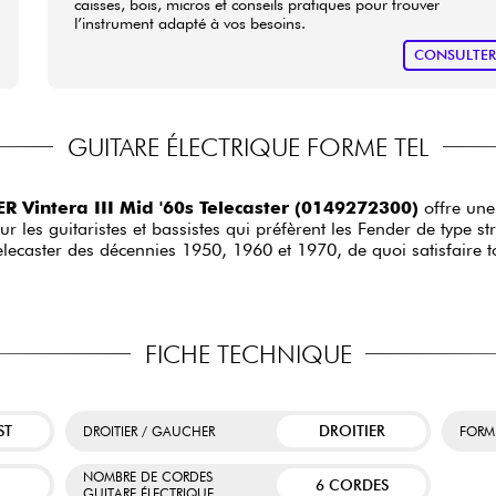
caisses, bois, micros et conseils pratiques pour trouver
l’instrument adapté à vos besoins.
CONSULTE
GUITARE ÉLECTRIQUE FORME TEL
R Vintera III Mid '60s Telecaster (0149272300)
offre une
s guitaristes et bassistes qui préfèrent les Fender de type stri
ecaster des décennies 1950, 1960 et 1970, de quoi satisfaire t
FICHE TECHNIQUE
ST
DROITIER
DROITIER / GAUCHER
FORM
NOMBRE DE CORDES
6 CORDES
GUITARE ÉLECTRIQUE