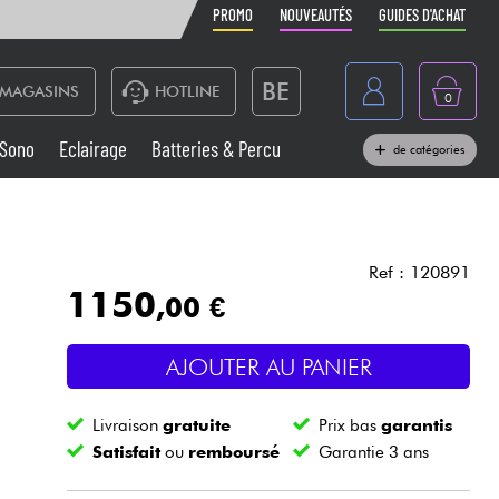
PROMO
NOUVEAUTÉS
GUIDES D'ACHAT
BE
MAGASINS
HOTLINE
0
France
Sono
Eclairage
Batteries & Percu
de catégories
België
Claviers & Pianos
España
Casques
Deutschland
Ref : 120891
1150
,00 €
Nederland
Sono
English
AJOUTER AU PANIER
Vents
Livraison
gratuite
Prix bas
garantis
Câbles & Access.
Satisfait
ou
remboursé
Garantie 3 ans