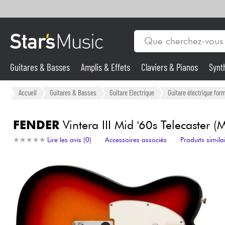
Guitares & Basses
Amplis & Effets
Claviers & Pianos
Synt
Vents
Guitares & Basses
Accueil
Guitares & Basses
Guitare Electrique
Guitare électrique form
Synthés & Sampleurs
FENDER
Vintera III Mid '60s Telecaster (
★
★
★
★
★
★
★
★
★
★
Lire les avis (0)
Accessoires associés
Produits simila
Micros & HF
Eclairage
Violons & Quatuor