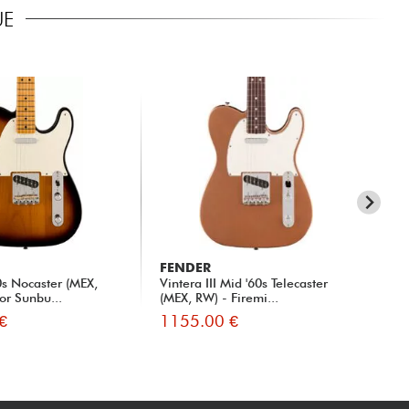
UE
FENDER
FE
50s Nocaster (MEX,
Vintera III Mid '60s Telecaster
Vin
or Sunbu...
(MEX, RW) - Firemi...
(ME
€
1155.00 €
11