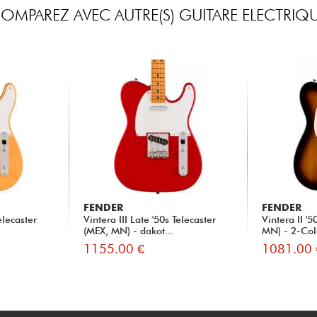
OMPAREZ AVEC AUTRE(S) GUITARE ELECTRIQ
FENDER
FENDER
elecaster
Vintera III Late '50s Telecaster
Vintera II '
(MEX, MN) - dakot...
MN) - 2-Col
1155.00 €
1081.00 