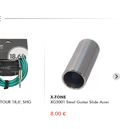
E
X-TONE
X-
OUR 18,6', SHG
XG3001 Steel Guitar Slide Acier
X2
Jac
8.00 €
19