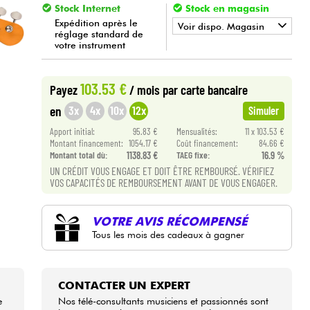
Stock Internet
Stock en magasin
Expédition après le
Voir dispo. Magasin
réglage standard de
votre instrument
•
Star
'
S
Music
LILLE
•
Star
'
S
Music
LYON
103.53 €
Payez
/ mois
par carte bancaire
3x
4x
10x
12x
en
Simuler
•
Star
'
S
Music
PARIS
Apport initial:
95.83 €
Mensualités:
11 x 103.53 €
•
Montant financement:
1054.17 €
Coût financement:
84.66 €
Star
'
S
Music
TOULOUSE
Montant total dù:
1138.83 €
TAEG fixe:
16.9 %
UN CRÉDIT VOUS ENGAGE ET DOIT ÊTRE REMBOURSÉ. VÉRIFIEZ
VOS CAPACITÉS DE REMBOURSEMENT AVANT DE VOUS ENGAGER.
VOTRE AVIS RÉCOMPENSÉ
Tous les mois des cadeaux à gagner
CONTACTER UN EXPERT
e
Nos télé-consultants musiciens et passionnés sont