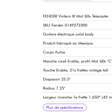
FENDER Vintera III Mid '60s Telecaster
SKU Fender 0149272300
Guitare électrique solid body
Produit fabriqué au Mexique
Corps Aulne
Manche vissé Erable, profil Mid '60s "C
Touche Erable, 21x frettes vintage-tall
Diapason 25.5"
Radius 7.25"
Largeur manche 1e frette 1.650” (42 
Largeur manche fin de touche 2.200”
Micros simple-bobinage Fender Vintage-
Master volume
Master tone
Sélecteur micros 3x positions
Chevalet fixe Fender 3-Saddle Vintage S
Mécaniques Fender Vintage-Style
Finition brillant
Vendue avec housse Fender Deluxe Gi
Plus de spécifications